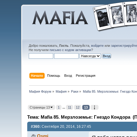
Добро пожаловать,
Гость
. Пожалуйста,
войдите
или
зарегистрируйт
Не получили
письмо с кодом активации
?
Начало
Помощь
Вход
Регистрация
Мафия Форум
»
Мафия
»
Раки
»
Mafia 85. Мерзлоземье: Гнездо Ко
Страницы 13
1
...
11
12
13
Тема: Mafia 85. Мерзлоземье: Гнездо Кондора (П
#360:
Сентября 20, 2014, 16:27:45
Osmi