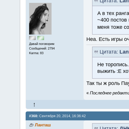
Цитата:
Lan
А в тех ранг
~400 постов 
меня тоже с
Неа. Есть игры о
Давай поговорим
Сообщений: 2794
Цитата:
Lan
Karma: 83
Не торопись.
выжить :E хо
Так ты ж роль Па
«
Последнее редакти
#368:
Сентября 20, 2014, 16:36:42
Ланташ
Цитата:
ДН