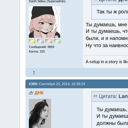
Darth Sidius (Superadmin)
Так ты ж рол
Ты думаешь, мне 
И ты думаешь, чт
были, и я напом
Ну что за наивно
Сообщений: 9859
Karma: 325
A setup in a story is li
#369:
Сентября 20, 2014, 16:39:24
ДНК
Цитата:
Lan
Ты думаешь,
И ты думаешь
должны были