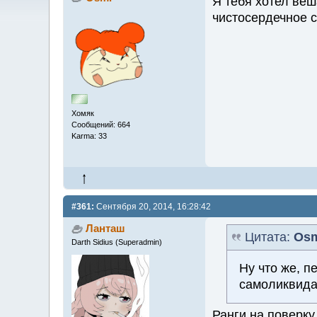
Я тебя хотел веш
чистосердечное 
Хомяк
Сообщений: 664
Karma: 33
#361:
Сентября 20, 2014, 16:28:42
Ланташ
Цитата:
Os
Darth Sidius (Superadmin)
Ну что же, п
самоликвида
Ранги на поверк