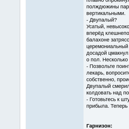
плавно опрокинул
полждюжины пар г
вертикальными.
- Двупалый?
Усатый, невысоко
вперёд клешнепод
балахоне затрясс
церемониальный к
досадой цмакнул,
о пол. Несколько
- Позвольте поин
лекарь, вопросите
собственно, про
Двупалый смерил
колдовать над п
- Готовьтесь к ш
прибыла. Теперь 
Гарнизон: