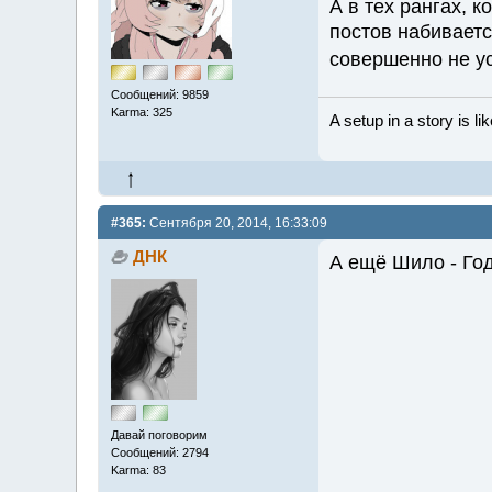
А в тех рангах, 
постов набиваетс
совершенно не у
Сообщений: 9859
Karma: 325
A setup in a story is li
#365:
Сентября 20, 2014, 16:33:09
ДНК
А ещё Шило - Го
Давай поговорим
Сообщений: 2794
Karma: 83