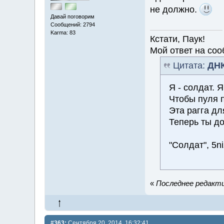
не должно.
Давай поговорим
Сообщений: 2794
Karma: 83
Кстати, Паук!
Мой ответ на соо
Цитата:
ДН
Я - солдат. 
Чтобы пуля п
Эта рагга дл
Теперь ты д
"Солдат", 5ni
«
Последнее редакти
#363:
Сентября 20, 2014, 16:32:41