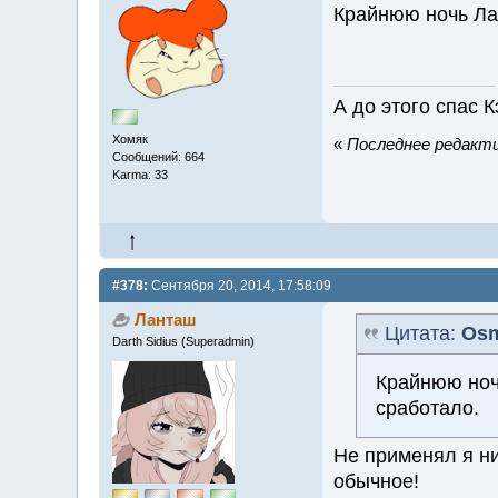
Крайнюю ночь Лан
А до этого спас 
Хомяк
«
Последнее редакти
Сообщений: 664
Karma: 33
#378:
Сентября 20, 2014, 17:58:09
Ланташ
Цитата:
Os
Darth Sidius (Superadmin)
Крайнюю ноч
сработало.
Не применял я ни
обычное!