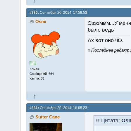
#380:
Сентября 20, 2014, 17:59:53
Osmi
Ээээммм...У мен
было ведь
Ах вот оно чО.
«
Последнее редакти
Хомяк
Сообщений: 664
Karma: 33
#381:
Сентября 20, 2014, 18:05:23
Sutter Cane
Цитата:
Os