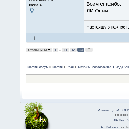
Сообщений: 164
Всем спасибо.
Karma: 6
ЛИ Осми.
Настоящую нежность 
Страницы 13
1
...
11
12
13
Мафия Форум
»
Мафия
»
Раки
»
Mafia 85. Мерзлоземье: Гнездо Ко
Powered by SMF 2.0.1
Protected
Sitemap
X
Bad Behavior
has bl