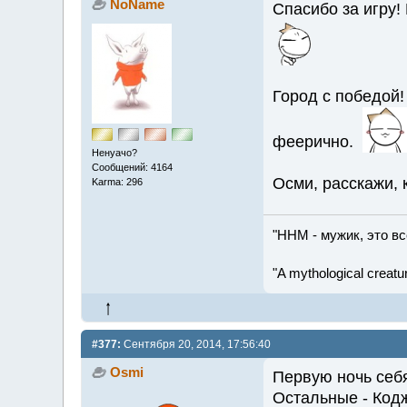
NoName
Спасибо за игру!
Город с победой!
феерично.
Ненуачо?
Сообщений: 4164
Осми, расскажи, к
Karma: 296
"ННМ - мужик, это вс
"A mythological creature
#377:
Сентября 20, 2014, 17:56:40
Osmi
Первую ночь себ
Остальные - Код