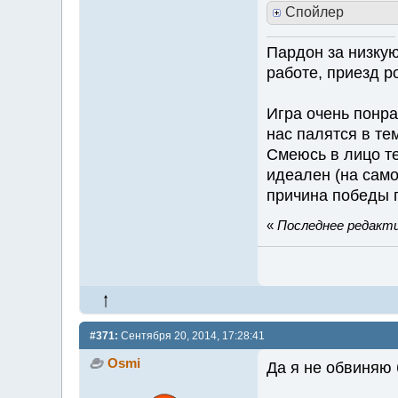
Спойлер
Пардон за низкую
работе, приезд р
Игра очень понра
нас палятся в те
Смеюсь в лицо те
идеален (на само
причина победы 
«
Последнее редактир
#371:
Сентября 20, 2014, 17:28:41
Osmi
Да я не обвиняю 