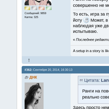
совершенно не 
Сообщений: 9859
То есть, игра за 
Karma: 325
йоту
Может, в 
наблюдая уже дв
испытываю.
«
Последнее редактир
A setup in a story is li
#362:
Сентября 20, 2014, 16:30:13
ДНК
Цитата:
Lan
Ранги на по
реально сов
Здесь просто нем