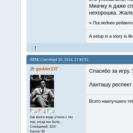
Миачку я даже сп
нехорошка. Жалка
«
Последнее редактир
A setup in a story is li
#374:
Сентября 20, 2014, 17:40:52
godder137
Спасибо за игру.
Ланташу респект 
Всего наилучшего теб
Как много воды утекло с тех
пор, когда мы были...
Сообщений: 3207
Karma: 90