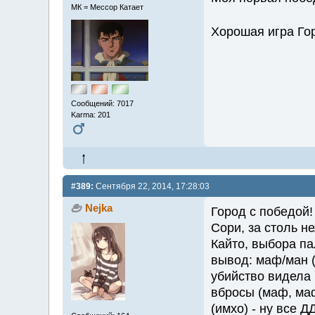
МК = Мессор Катает
Хорошая игра Гор
Сообщений: 7017
Karma: 201
#389:
Сентября 22, 2014, 17:28:03
Nejka
Город с победой!
Сори, за столь н
Кайто, выбора пал
вывод: маф/ман (
убийство видела 
вбросы (маф, маф
(имхо) - ну все Д