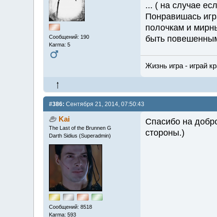
... ( на случае ес
Понравишась игр
полочкам и мирны
быть повешенным 
Сообщений: 190
Karma: 5
Жизнь игра - играй к
#386:
Сентября 21, 2014, 07:50:43
Kai
Спасибо на добро
The Last of the Brunnen G
стороны.)
Darth Sidius (Superadmin)
Сообщений: 8518
Karma: 593