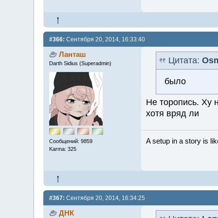
#366:
Сентября 20, 2014, 16:33:40
Ланташ
Цитата:
Os
Darth Sidius (Superadmin)
было
Не торопись. Ху 
хотя вряд ли
A setup in a story is li
Сообщений: 9859
Karma: 325
#367:
Сентября 20, 2014, 16:34:25
ДНК