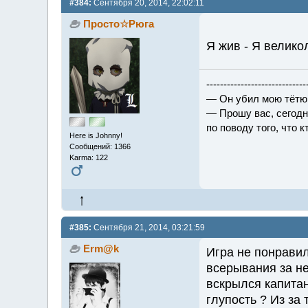
#384:
Сентября 20, 2014, 22:02:11
Просто☆Рюга
Я жив - Я велико
-----------------------------
— Он убил мою тётю
— Прошу вас, сегодн
по поводу того, что к
Here is Johnny!
Сообщений: 1366
Karma: 122
#385:
Сентября 21, 2014, 03:21:59
Erm@k
Игра не понравил
всерывания за не
вскрылся капитан
глупость ? Из за 