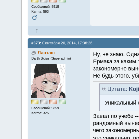
Сообщений: 8518
Karma: 593
#373:
Сентября 20, 2014, 17:38:26
Ланташ
Ну, не знаю. Одн
Darth Sidius (Superadmin)
Ермака за каким-
закономерно вын
Не будь этого, у
Цитата:
Koj
Уникальный 
Сообщений: 9859
Karma: 325
Завал по учебе -
рандомный вынес
чего закономерн
это уникально, 