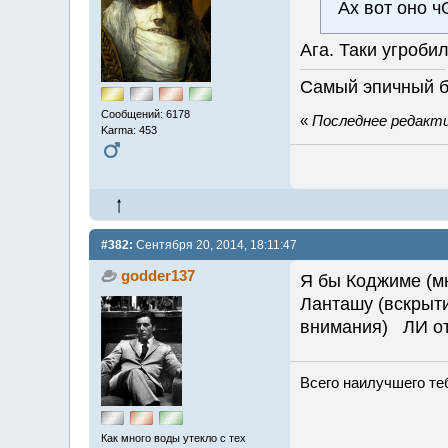
Ах вот оно ч
Ага. Таки угроби
Самый эпичный б
Сообщений: 6178
«
Последнее редактир
Karma: 453
#382:
Сентября 20, 2014, 18:11:47
godder137
Я бы Коджиме (м
Ланташу (вскрыти
внимания) ЛИ от
Всего наилучшего теб
Как много воды утекло с тех