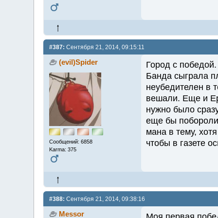
#387:
Сентября 21, 2014, 09:15:11
(evil)Spider
Город с победой.
Банда сыграла пл
неубедителен в т
вешали. Еще и Ер
нужно было сраз
еще бы поборолис
мана в тему, хот
чтобы в газете о
Сообщений: 6858
Karma: 375
#388:
Сентября 21, 2014, 09:38:16
Messor
Моя первая побед