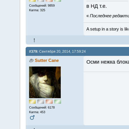
в НД т.е.
Сообщений: 9859
Karma: 325
«
Последнее редактир
A setup in a story is li
#379:
Сентября 20, 2014, 17:59:24
Sutter Cane
Осми нежка блока
Сообщений: 6178
Karma: 453