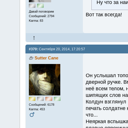
Ну что за на
Давай поговорим
Вот так всегда!
Сообщений: 2794
Karma: 83
#370:
Сентября 20, 2014, 17:20:57
Sutter Cane
Он услышал топот
дверной ручке. В
неё всем телом, 
шипящих слов на 
Колдун взглянул 
Сообщений: 6178
печать солдатне н
Karma: 453
что...
Неяркая вспышка