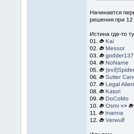
Начинается перв
решения при 12 
Истина где-то ту
01.
Kai
02.
Messor
03.
godder137
04.
NoName
05.
(evil)Spide
06.
Sutter Can
07.
Legal Alien
08.
Katori
09.
DoCoMo
10.
Osmi
=>
11.
Inanna
12.
Verwulf