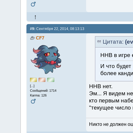
#9:
Сентября 22, 2014, 08:13:13
CF7
Цитата:
(ev
ННВ в игре 
И что будет
более канд
ННВ нет.
[...]
Сообщений: 1714
Эм... Я видем н
Karma: 126
кто первым набе
"текущее число 
Никто не должен ош