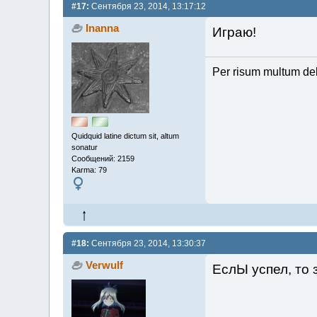
#17:
Сентября 23, 2014, 13:17:12
Inanna
Играю!
Per risum multum de
Quidquid latine dictum sit, altum
sonatur
Сообщений: 2159
Karma: 79
#18:
Сентября 23, 2014, 13:30:37
Verwulf
ЕслЫ успел, то