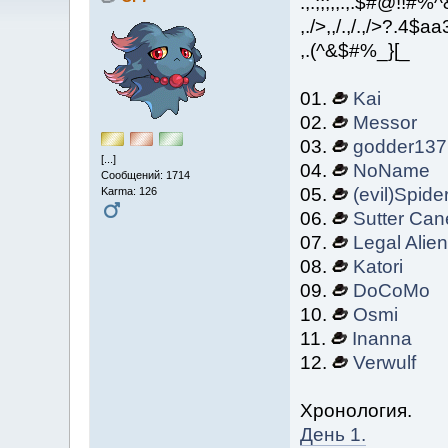
.,.;;;,,.,.$#@!!#%
,./>,,/.,/.,/>?.4$a
,.(^&$#%_}[_
01.
Kai
02.
Messor
03.
godder137
[...]
04.
NoName
Сообщений: 1714
05.
(evil)Spide
Karma: 126
06.
Sutter Can
07.
Legal Alien
08.
Katori
09.
DoCoMo
10.
Osmi
11.
Inanna
12.
Verwulf
Хронология.
День 1.