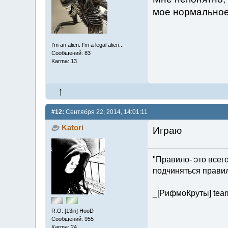
мое нормально
I'm an alien. I'm a legal alien...
Сообщений: 83
Karma: 13
#12:
Сентября 22, 2014, 14:01:11
Katori
Играю
"Правило- это всего
подчиняться правил
_[РифмоКруты] tea
R.O. [13in] HooD
Сообщений: 955
Karma: 24