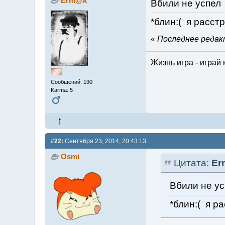
Erm@k
Вбили не успел
*блин:( я расст
«
Последнее редакт
Жизнь игра - играй 
Сообщений: 190
Karma: 5
#22:
Сентября 23, 2014, 20:43:13
Osmi
Цитата:
Er
Вбили не у
*блин:( я р