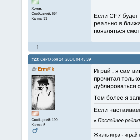
Хомяк
Сообщений: 664
Если CF7 будет 
Karma: 33
реально в ближа
появляться смог
#23:
Сентября 24, 2014, 04:43:39
Erm@k
Играй , я сам ви
прочитал тольк
дублироваться 
Тем более я за
Если настаивае
«
Последнее редакт
Сообщений: 190
Karma: 5
Жизнь игра - играй 