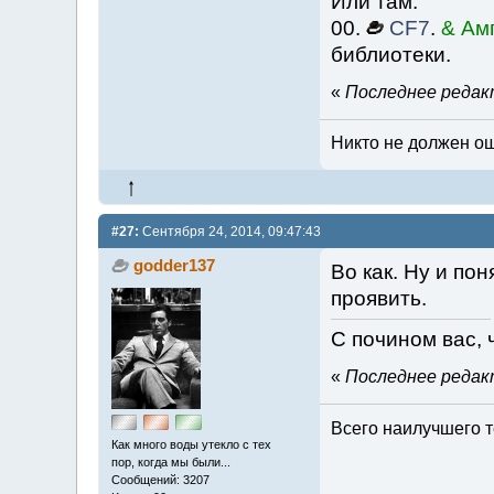
Или там.
00.
CF7
.
& Ам
библиотеки.
«
Последнее редакт
Никто не должен ош
#27:
Сентября 24, 2014, 09:47:43
godder137
Во как. Ну и пон
проявить.
С почином вас, 
«
Последнее редакт
Всего наилучшего т
Как много воды утекло с тех
пор, когда мы были...
Сообщений: 3207