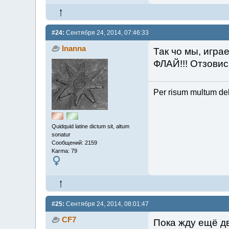
#24:
Сентября 24, 2014, 07:46:33
Inanna
Так чо мы, игра
ФЛАЙ!!! Отзовись
Per risum multum de
Quidquid latine dictum sit, altum
sonatur
Сообщений: 2159
Karma: 79
#25:
Сентября 24, 2014, 08:01:47
CF7
Пока жду ещё д