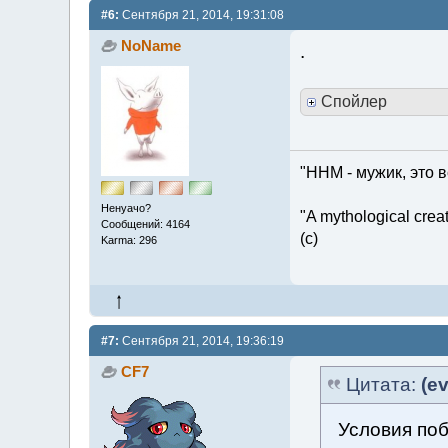
#6:
Сентября 21, 2014, 19:31:08
NoName
.
Спойлер
"ННМ - мужик, это в
Ненуачо?
"A mythological creatu
Сообщений: 4164
(c)
Karma: 296
#7:
Сентября 21, 2014, 19:36:19
CF7
Цитата:
(ev
Условия по