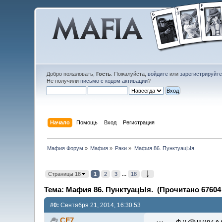
Добро пожаловать,
Гость
. Пожалуйста,
войдите
или
зарегистрируйт
Не получили
письмо с кодом активации
?
Начало
Помощь
Вход
Регистрация
Мафия Форум
»
Мафия
»
Раки
»
Мафия 86. ПунктуацЫя.
Страницы 18
1
2
3
...
18
Тема: Мафия 86. ПунктуацЫя. (Прочитано 67604 
#0:
Сентября 21, 2014, 16:30:53
CF7