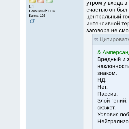
утром у входа в
[...]
счастью он был 
Сообщений: 1714
центральный гос
Karma: 126
интенсивной тер
заговора не смо
Цитироват
& Амперсан
Вредный и 
наклонност
знаком.
НД.
Нет.
Пассив.
Злой гений.
скажет.
Условия по
Нейтрализо