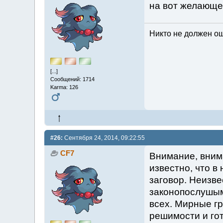
на вот желающе
Никто не должен ош
[...]
Сообщений: 1714
Karma: 126
#26:
Сентября 24, 2014, 09:22:55
CF7
Внимание, вним
известно, что 
заговор. Неизв
законопослушым
всех. Мирные г
решимости и го