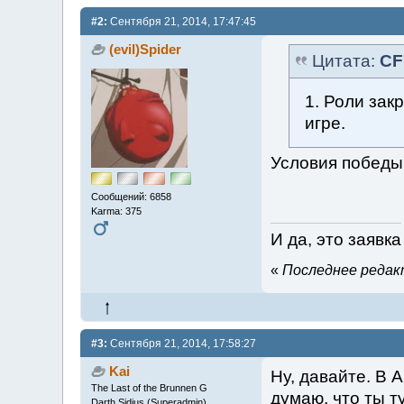
#2:
Сентября 21, 2014, 17:47:45
(evil)Spider
Цитата:
CF
1. Роли закр
игре.
Условия победы
Сообщений: 6858
Karma: 375
И да, это заявка
«
Последнее редакт
#3:
Сентября 21, 2014, 17:58:27
Kai
Ну, давайте. В 
The Last of the Brunnen G
думаю, что ты т
Darth Sidius (Superadmin)