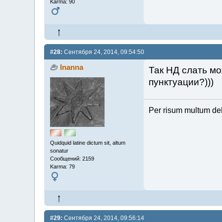
Karma: 90
#28:
Сентября 24, 2014, 09:54:50
Inanna
Так НД слать мо
пунктуации?)))
Per risum multum de
Quidquid latine dictum sit, altum
sonatur
Сообщений: 2159
Karma: 79
#29:
Сентября 24, 2014, 09:56:14