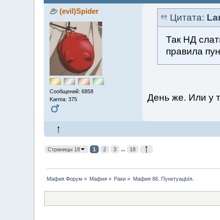
(evil)Spider
Цитата:
La
Так НД слат
правила пун
Сообщений: 6858
День же. Или у
Karma: 375
Страницы 18
1
2
3
...
18
Мафия Форум
»
Мафия
»
Раки
»
Мафия 86. ПунктуацЫя.