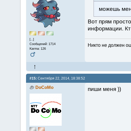
можешь мен
Вот прям просто
информации. Кт
[...]
Сообщений: 1714
Никто не должен ош
Karma: 126
#15:
Сентября 22, 2014, 18:38:52
DoCoMo
пиши меня ))