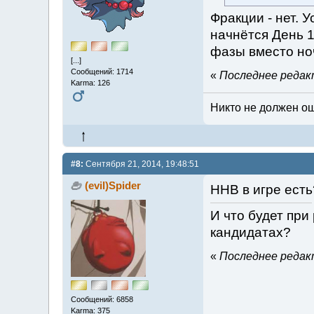
Фракции - нет. 
начнётся День 1
фазы вместо но
[...]
Сообщений: 1714
«
Последнее редакт
Karma: 126
Никто не должен ош
#8:
Сентября 21, 2014, 19:48:51
(evil)Spider
ННВ в игре есть
И что будет при
кандидатах?
«
Последнее редакт
Сообщений: 6858
Karma: 375