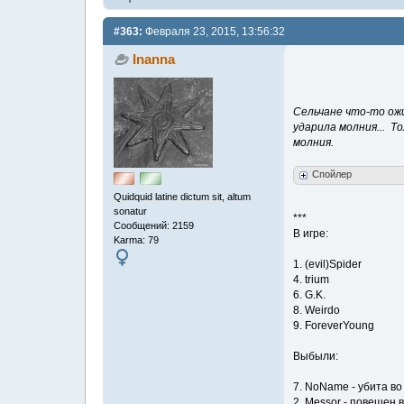
#363:
Февраля 23, 2015, 13:56:32
Inanna
Сельчане что-то ожи
ударила молния... Т
молния.
Спойлер
Quidquid latine dictum sit, altum
sonatur
***
Сообщений: 2159
В игре:
Karma: 79
1. (evil)Spider
4. trium
6. G.K.
8. Weirdo
9. ForeverYoung
Выбыли:
7. NoName - убита во
2. Messor - повешен в