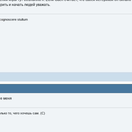
рить и начать людей уважать.
cognoscere stultum
те меня
лько то, чего хочешь сам. (С)