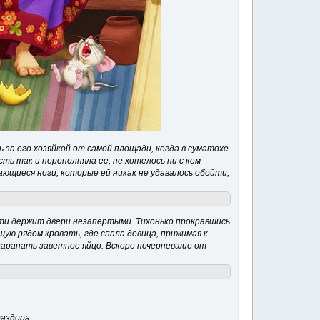
 за его хозяйкой от самой площади, когда в суматохе
сть так и переполняла ее, не хотелось ни с кем
ающиеся ноги, которые ей никак не удавалось обойти,
сти держит двери незапертыми. Тихонько прокравшись
щую рядом кровать, где спала девица, прижимая к
ыцарапать заветное яйцо. Вскоре почерневшие от
раздора.