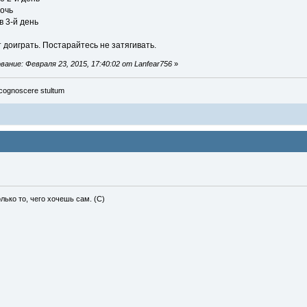
ночь
в 3-й день
т доиграть. Постарайтесь не затягивать.
ание: Февраля 23, 2015, 17:40:02 от Lanfear756
»
cognoscere stultum
лько то, чего хочешь сам. (С)