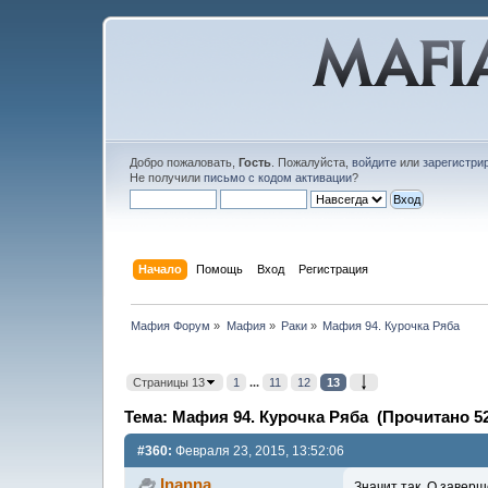
Добро пожаловать,
Гость
. Пожалуйста,
войдите
или
зарегистри
Не получили
письмо с кодом активации
?
Начало
Помощь
Вход
Регистрация
Мафия Форум
»
Мафия
»
Раки
»
Мафия 94. Курочка Ряба
Страницы 13
1
...
11
12
13
Тема: Мафия 94. Курочка Ряба (Прочитано 52
#360:
Февраля 23, 2015, 13:52:06
Inanna
Значит так. О заверш