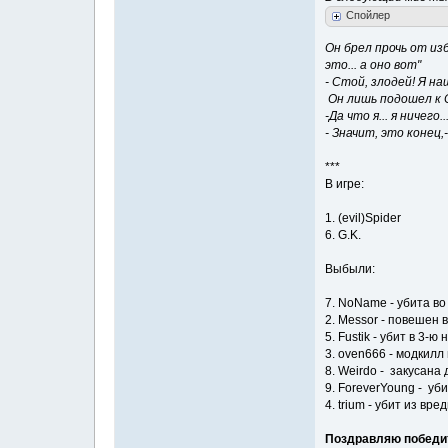
Спойлер
Он брел прочь от избы
это... а оно вот"
- Стой, злодей! Я н
Он лишь подошел к С
-Да что я... я ничего..
- Значит, это конец,
***
В игре:
1. (evil)Spider
6. G.K.
Выбыли:
7. NoName - убита во
2. Messor - повешен в
5. Fustik - убит в 3-ю 
3. oven666 - модкилл 
8. Weirdo - закусана
9. ForeverYoung - у
4. trium - убит из вр
Поздравляю победител