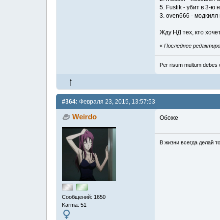
5. Fustik - убит в 3-ю 
3. oven666 - модкилл 
Жду НД тех, кто хоче
«
Последнее редактиров
Per risum multum debes 
#364:
Февраля 23, 2015, 13:57:53
Weirdo
Обоже
В жизни всегда делай то
Сообщений: 1650
Karma: 51