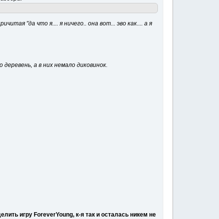
ая "да что я.... я ничего.. она вот... эво как.... а я
 деревень, а в них немало диковинок.
лить игру ForeverYoung, к-я так и осталась никем не