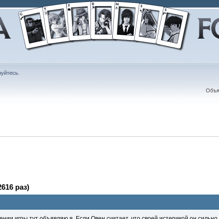
руйтесь
.
Объя
616 раз)
ении игры тут объявляю я. Если Овен считает, что своей истерикой он сильно