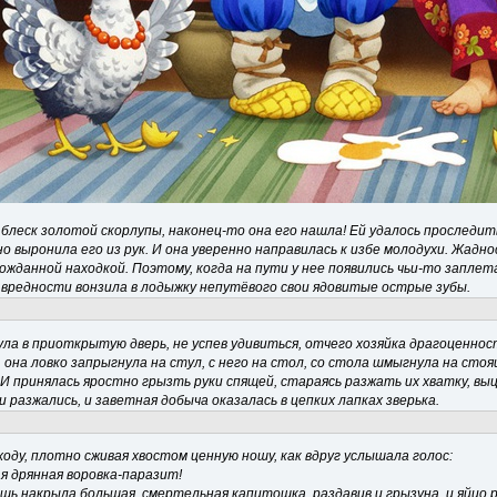
блеск золотой скорлупы, наконец-то она его нашла! Ей удалось проследить
о выронила его из рук. И она уверенно направилась к избе молодухи. Жадно
ожданной находкой. Поэтому, когда на пути у нее появились чьи-то заплет
вредности вонзила в лодыжку непутёвого свои ядовитые острые зубы.
ула в приоткрытую дверь, не успев удивиться, отчего хозяйка драгоценно
, она ловко запрыгнула на стул, с него на стол, со стола шмыгнула на стоя
 И принялась яростно грызть руки спящей, стараясь разжать их хватку, в
 разжались, и заветная добыча оказалась в цепких лапках зверька.
ходу, плотно сживая хвостом ценную ношу, как вдруг услышала голос:
ая дрянная воровка-паразит!
ь накрыла большая, смертельная капитошка, раздавив и грызуна, и яйцо 