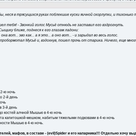
, неся в трясущихся руках поблекшие куски яичной скорлупки, и тихонько причит
ашел тебя! - Звонкий голос Мусьё отнюдь не заставил его вздрогнуть.
ыщику ближе, поднеся к его глазам ладони:
. она вот... эво как... а я это... а оно вот... - и зарыдал во весь голос.
-пробормотал Мусьё и, вздохнув, пошел прочь от старика. Ничего, еще много
 2-ю ночь
о 2-й день
ночь
в 3-й день
 до костей алчной Мышью в 4-ю ночь
бита капитошкой-мешком, набитым тяжелыми подковами в 4-ю ночь
едности Мышью в 4-ю ночь.
ей, мафов, в составе - (evil)Spider и его напарника!!!
Отдельно хочу выде