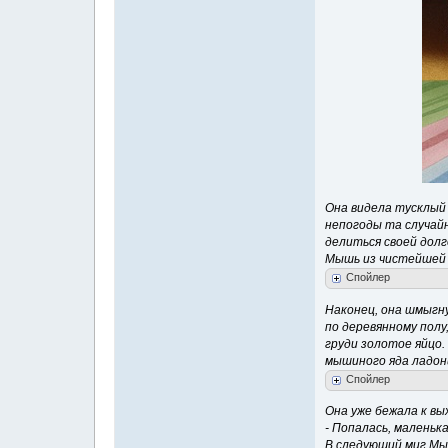
Она видела тусклый 
непогоды та случайн
делиться своей долг
Мышь из чистейшей 
Спойлер
Наконец, она шмыгн
по деревянному полу
груди золотое яйцо.
мышиного яда ладони
Спойлер
Она уже бежала к вы
- Попалась, маленьк
В следующий миг Мыш