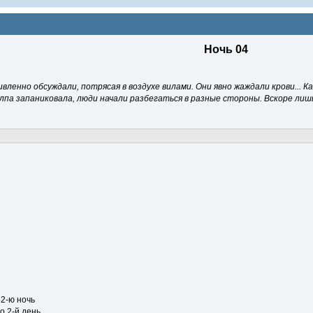
Ночь 04
вленно обсуждали, потрясая в воздухе вилами. Они явно жаждали крови... Ка
олпа запаниковала, люди начали разбегаться в разные стороны. Вскоре лиш
 2-ю ночь
о 2-й день