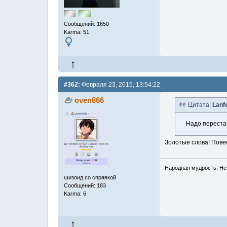
Сообщений: 1650
Karma: 51
#362:
Февраля 23, 2015, 13:54:22
oven666
Цитата:
Lanf
Надо перестат
Золотые слова! Повес
Народная мудрость: Не 
шизоид со справкой
Сообщений: 183
Karma: 6