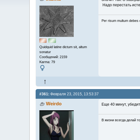
Надо перестать исте
Per risum multum debes 
Quidquid latine dictum sit, altum
sonatur
Сообщений: 2159
Karma: 79
#361:
Февраля 23, 2015, 13:53:37
Weirdo
Еще 40 минут, убеди
В жизни всегда делай то