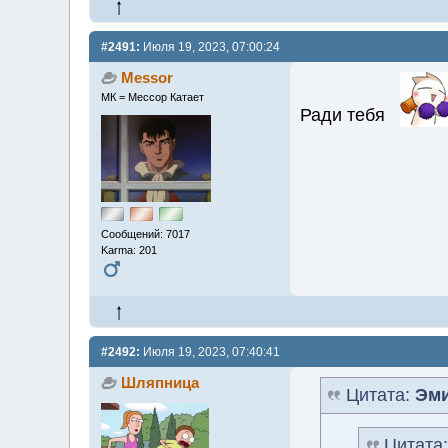
#2491:
Июля 19, 2023, 07:00:24
Messor
МК = Мессор Катает
Ради тебя
Сообщений: 7017
Karma: 201
#2492:
Июля 19, 2023, 07:40:41
Шляпница
Цитата:
Эми
Цитата