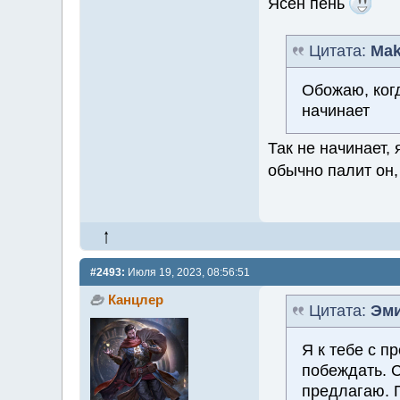
Ясен пень
Цитата:
Mak
Обожаю, ког
начинает
Так не начинает, 
обычно палит он,
#2493:
Июля 19, 2023, 08:56:51
Канцлер
Цитата:
Эми
Я к тебе с 
побеждать. 
предлагаю. 