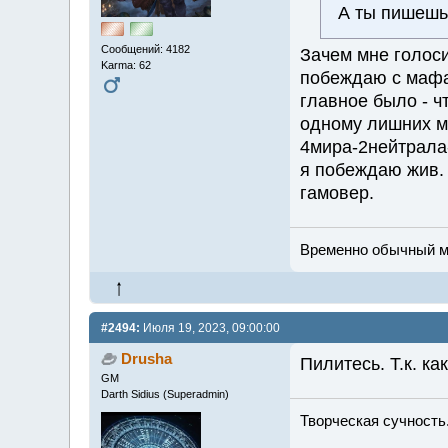
А ты пишешь 
Сообщений: 4182
Зачем мне голосит
Karma: 62
побеждаю с мафам
главное было - ч
одному лишних м
4мира-2нейтрала-
я побеждаю жив. 
гамовер.
Временно обычный мж
#2494:
Июля 19, 2023, 09:00:00
Drusha
Пилитесь. Т.к. ка
GM
Darth Sidius (Superadmin)
Творческая сучность.