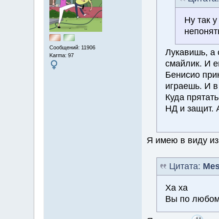
Ну так 
непонят
Сообщений: 11906
Лукавишь, а 
Karma: 97
смайлик. И е
Бенисио при
играешь. И в
Куда прятать
НД и защит. 
Я имею в виду из
Цитата:
Mes
Ха ха
Вы по любому