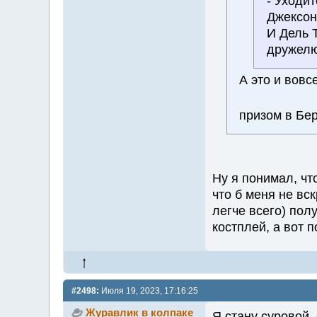
- Уходит
Джексон
И Дель 
дружелю
А это и вов
призом в Б
Ну я понимал, чт
что б меня не вс
легче всего) пол
костплей, а вот п
#2498:
Июля 19, 2023, 17:16:25
Журавлик в колпаке
Я стану суровой,