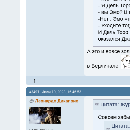
- Я Дель Тор
- вы Эмо? Ш
-Нет , Эмо 
- Уходите то
И Дель Торо
оказался Дж
А это и вовсе зо
в Берлинале
#2497:
Июля 19, 2023, 16:46:53
Леонардо Дикаприо
Цитата:
Жур
Совсем забы
Цитата
Сообщений: 177