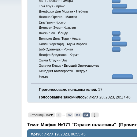
Мэтт Леблан - Гамора
Том Круз - Дракс
Джеффри Дин Морган - Небула
Дженна Ортега - Мантис
Ева Грин - Космо
Дженсен Эклз - Краглин
Джеки Чан - Йонду
Бенисио Дель Торо - Аеша
Билл Скарсгард - Адам Ворлок
Боб Оденкерк - Ронан
Джефф Бриджесс - Корат
Эмма Стоун - Эго
Эмилия Кларк - Высший Эволюционер
Бенедикт Камбербетч - Дедпул
Никто
Проголосовало пользователей:
17
Голосование закончилось:
Июля 28, 2023, 20:17:46
Страницы 84
1
...
82
83
84
Тема: Мафия №171 "Стражи галактики" (Прочита
#2490:
Июля 19, 2023, 06:55:45