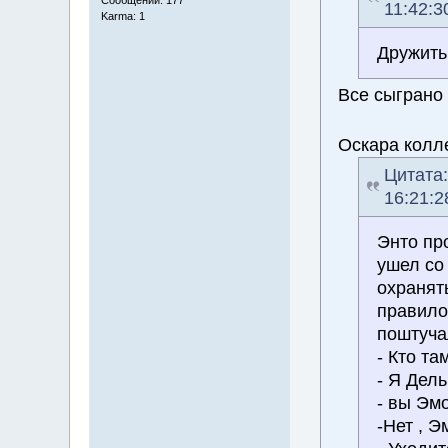
11:42:3
Karma: 1
Дружить
Все сыграно
Оскара кол
Цитата
16:21:2
Энто пр
ушел со 
охранят
правило
поштуча
- Кто та
- Я Дель
- вы Эм
-Нет , 