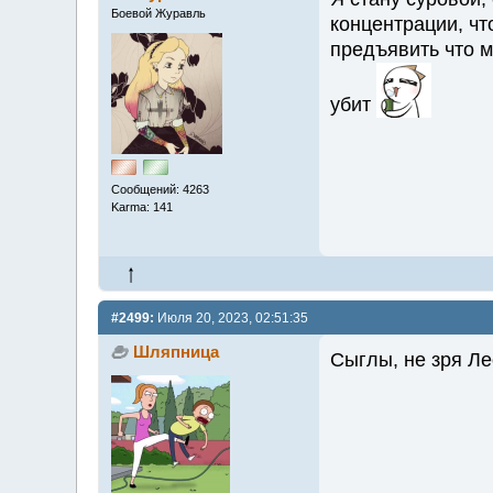
Боевой Журавль
концентрации, чт
предъявить что м
убит
Сообщений: 4263
Karma: 141
#2499:
Июля 20, 2023, 02:51:35
Шляпница
Сыглы, не зря Л