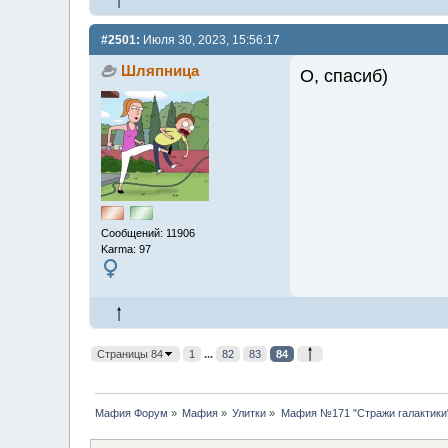
#2501:
Июля 30, 2023, 15:56:17
Шляпница
О, спасиб)
Сообщений: 11906
Karma: 97
Страницы 84
1
...
82
83
84
Мафия Форум
»
Мафия
»
Улитки
»
Мафия №171 "Стражи галактики