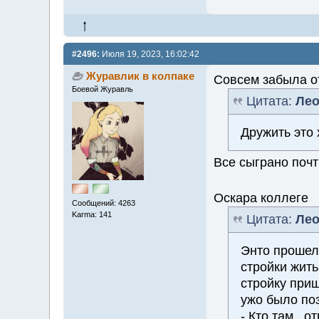
#2496:
Июля 19, 2023, 16:02:42
Журавлик в колпаке
Совсем забыла о
Боевой Журавль
Цитата:
Лео
Дружить это 
Все сыграно поч
Оскара коллеге
Сообщений: 4263
Karma: 141
Цитата:
Лео
Энто прошел 
стройки жить
стройку приш
ужо было поз
- Кто там , 