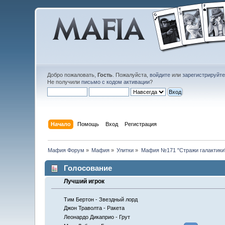
Добро пожаловать,
Гость
. Пожалуйста,
войдите
или
зарегистрируйт
Не получили
письмо с кодом активации
?
Начало
Помощь
Вход
Регистрация
Мафия Форум
»
Мафия
»
Улитки
»
Мафия №171 "Стражи галактики
Голосование
Лучший игрок
Тим Бертон - Звездный лорд
Джон Траволта - Ракета
Леонардо Дикаприо - Грут