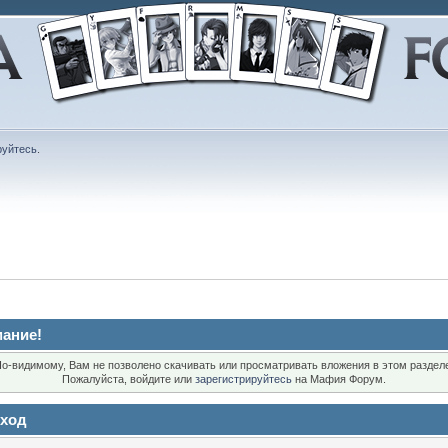
руйтесь
.
ание!
о-видимому, Вам не позволено скачивать или просматривать вложения в этом раздел
Пожалуйста, войдите или
зарегистрируйтесь
на Мафия Форум.
ход