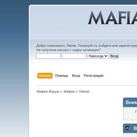
Добро пожаловать,
Гость
. Пожалуйста,
войдите
или
зарегистри
Не получили
письмо с кодом активации
?
Начало
Помощь
Вход
Регистрация
Мафия Форум
»
Мафия
»
Улитки
Вним
П
В