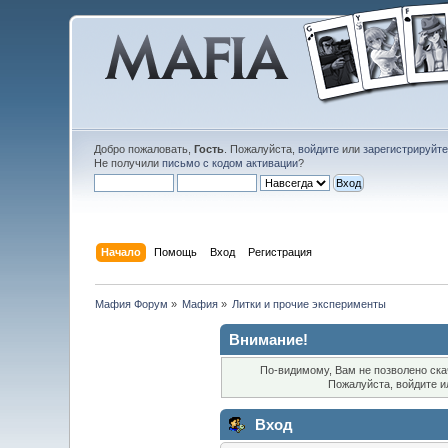
Добро пожаловать,
Гость
. Пожалуйста,
войдите
или
зарегистрируйт
Не получили
письмо с кодом активации
?
Начало
Помощь
Вход
Регистрация
Мафия Форум
»
Мафия
»
Литки и прочие эксперименты 
Внимание!
По-видимому, Вам не позволено ска
Пожалуйста, войдите 
Вход