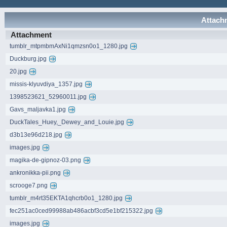
Attachm
Attachment
tumblr_mtpmbmAxNi1qmzsn0o1_1280.jpg
Duckburg.jpg
20.jpg
missis-klyuvdiya_1357.jpg
1398523621_52960011.jpg
Gavs_maljavka1.jpg
DuckTales_Huey,_Dewey_and_Louie.jpg
d3b13e96d218.jpg
images.jpg
magika-de-gipnoz-03.png
ankronikka-pii.png
scrooge7.png
tumblr_m4rt35EKTA1qhcrb0o1_1280.jpg
fec251ac0ced99988ab486acbf3cd5e1bf215322.jpg
images.jpg