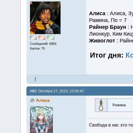
Алиса
: Алиса, З
Рамина, По = 7
Райнер Браун
: 
Лионкур, Ким Киц
Живоглот
: Райн
Сообщений: 6954
Karma: 75
Итог дня:
К
#81:
Октября 27, 2023, 10:58:45
Алиса
Рамина
Свобода в нас это то,