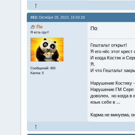
#63:
Октября 26, 2023, 16:50:20
По
По
Я есть грут!
Гештальт открыт!
Я его нёс этот крест
И когда Костяк и Сер
Я.
Сообщений: 450
И что Гештальт закры
Karma: 5
Нарушение Костяку -
Нарушение ГМ Серп - 
доволен, но когда в 
язык себе в ...
Карма не минуема, он