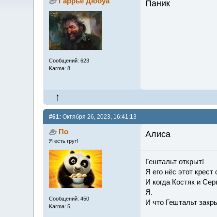
Гаррье Дюбуа
Паник
Сообщений: 623
Karma: 8
#61:
Октября 26, 2023, 16:41:13
По
Алиса
Я есть грут!
Гештальт открыт!
Я его нёс этот крест
И когда Костяк и Сер
Я.
Сообщений: 450
И что Гештальт закры
Karma: 5