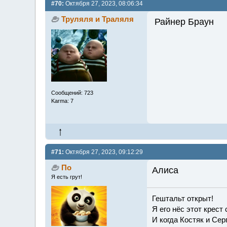
#70:
Октября 27, 2023, 08:06:34
Труляля и Траляля
Райнер Браун
Сообщений: 723
Karma: 7
#71:
Октября 27, 2023, 09:12:29
По
Алиса
Я есть грут!
Гештальт открыт!
Я его нёс этот крест
И когда Костяк и Сер