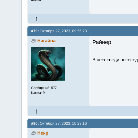
Karma: -1
#79:
Октября 27, 2023, 09:56:23
Нагайна
Райнер
В песссссду песссс
Сообщений: 577
Karma: 9
#80:
Октября 27, 2023, 10:28:16
Некр