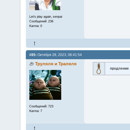
Let’s play again, senpai
Сообщений: 236
Karma: 0
#85:
Октября 28, 2023, 06:41:54
Труляля и Траляля
продление
Сообщений: 723
Karma: 7