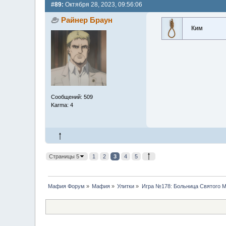
#89:
Октября 28, 2023, 09:56:06
Райнер Браун
Ким
Сообщений: 509
Karma: 4
Страницы 5
1
2
3
4
5
Мафия Форум
»
Мафия
»
Улитки
»
Игра №178: Больница Святого М