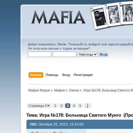
Добро пожаловать,
Гость
. Пожалуйста,
войдите
или
зарегистрируйт
Не получили
письмо с кодом активации
?
Начало
Помощь
Вход
Регистрация
Мафия Форум
»
Мафия
»
Улитки
»
Игра №178: Больница Святого М
Страницы 5
1
2
3
4
5
Тема: Игра №178: Больница Святого Мунго (Про
#60:
Октября 26, 2023, 15:43:05