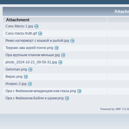
Attachm
Attachment
Casu Marzu 1.jpg
Casu marzu truth.gif
Рекко натюрморт с кошкой и рыбой.jpg
Терракс ава аурей пончо.png
Ора крупным планом меньше.jpg
photo_2024-10-21_09-50-31.jpg
Gehrman.png
Вирис.png
Исирис-2.jpg
Ора с Фабианом-младенцем изм глаза.png
Ора с Фабианом Бейли и шрам.png
Powered by SMF 2.0.1