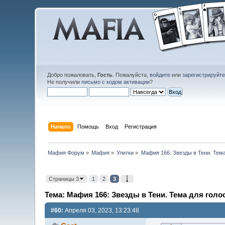
Добро пожаловать,
Гость
. Пожалуйста,
войдите
или
зарегистрируйт
Не получили
письмо с кодом активации
?
Начало
Помощь
Вход
Регистрация
Мафия Форум
»
Мафия
»
Улитки
»
Мафия 166: Звезды в Тени. Тем
Страницы 3
1
2
3
Тема: Мафия 166: Звезды в Тени. Тема для голо
#60:
Апреля 03, 2023, 13:23:48