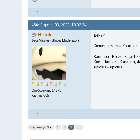
#66:
Апреля 03, 2023, 18:02:34
Nirtok
День 4
Jedi Master (Global Moderator)
Казнены Каст и Канцлер
Канцлер - Боско, Каст, Ри
Каст - Каниса, Канцлер, 
Дрюша - Дрюша
Сообщений: 14775
Karma: 665
Страницы 3
1
2
3