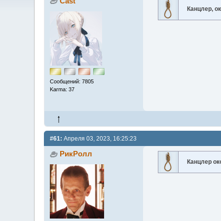
Cast
Канцлер, о
Сообщений: 7805
Karma: 37
#61:
Апреля 03, 2023, 16:25:23
РикРолл
Канцлер о