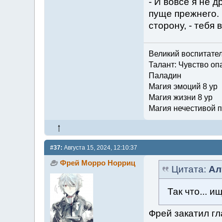
- И вовсе я не 
пуще прежнего. 
сторону, - тебя 
Великий воспитате
Талант: Чувство опа
Паладин
Магия эмоций 8 ур
Магия жизни 8 ур
Магия нечестивой п
#37:
Августа 15, 2024, 12:10:37
Фрей Морро Норриц
Цитата:
Ал
Так что... 
Фрей закатил гл