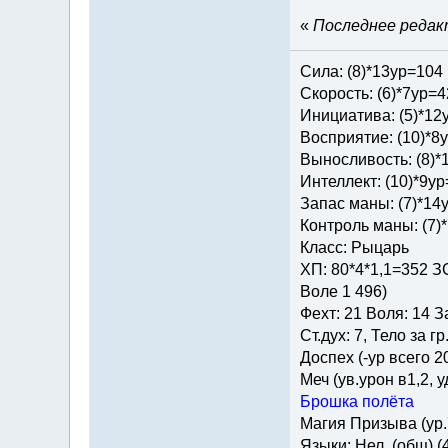
«
Последнее редакт
Сила: (8)*13ур=104
Скорость: (6)*7ур=4
Инициатива: (5)*12
Восприятие: (10)*8
Выносливость: (8)*
Интеллект: (10)*9у
Запас маны: (7)*14
Контроль маны: (7)
Класс: Рыцарь
ХП: 80*4*1,1=352 ЗС
Воле 1 496)
Фехт: 21 Воля: 14 З
Ст.дух: 7, Тело за гр
Доспех (-ур всего 2
Меч (ув.урон в1,2, у
Брошка полёта
Магия Призыва (ур.
Языки: Нел. (общ) (4)