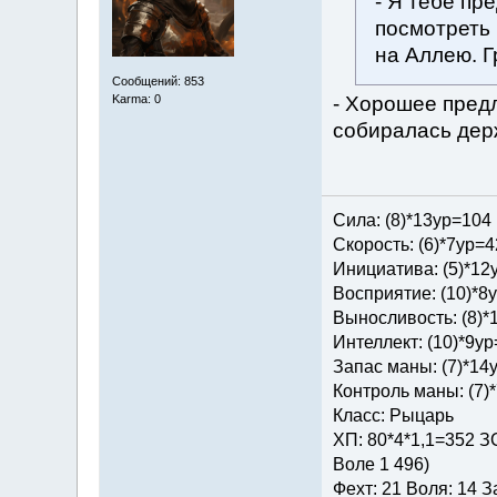
- Я тебе пр
посмотреть 
на Аллею. Г
Сообщений: 853
- Хорошее предл
Karma: 0
собиралась дер
Сила: (8)*13ур=104
Скорость: (6)*7ур=4
Инициатива: (5)*12
Восприятие: (10)*8
Выносливость: (8)*
Интеллект: (10)*9у
Запас маны: (7)*14
Контроль маны: (7)
Класс: Рыцарь
ХП: 80*4*1,1=352 ЗС
Воле 1 496)
Фехт: 21 Воля: 14 З