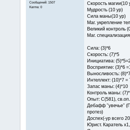
Сообщений: 1507
Скорость магии(10 
Karma: 0
Мудрость (10 ур)
Сила маны(10 ур)
Маг. укрепление тел
Великий контроль (0
Маг. специализация 
Сила: (3)*6
Скорость: (7)*5
Инициатива: (5)*5=
Восприятие: (3)*6 =
Выносливость: (8)*
Интеллект: (10)*7 = 
Запас маны: (4)*10
Контроль маны: (7)*
Опыт: C(581), св.оп.: 
Дебафф "увечье" (П
протез)
Доспех(-ур всего 2
Юрист. Каратель х1