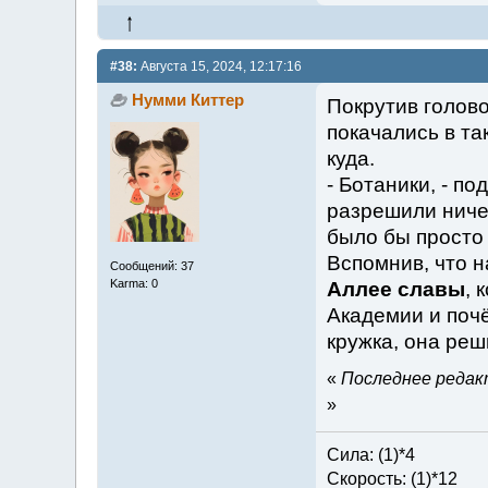
#38:
Августа 15, 2024, 12:17:16
Нумми Киттер
Покрутив голово
покачались в та
куда.
- Ботаники, - по
разрешили ничег
было бы просто 
Вспомнив, что н
Сообщений: 37
Karma: 0
Аллее славы
, 
Академии и поч
кружка, она реш
«
Последнее редакт
»
Сила: (1)*4
Скорость: (1)*12