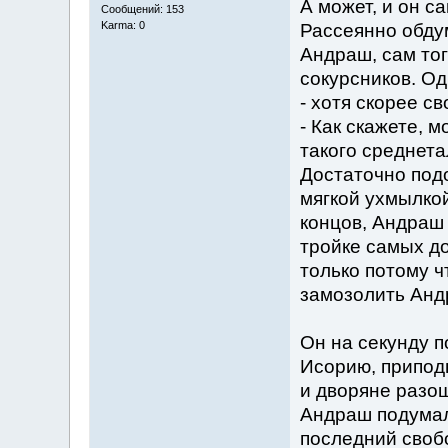
А может, и он са
Сообщений: 153
Karma: 0
Рассеянно обду
Андраш, сам тог
сокурсников. Од
- хотя скорее с
- Как скажете, 
такого среднетал
Достаточно подо
мягкой ухмылкой
концов, Андраш 
тройке самых до
только потому ч
замозолить Анд
Он на секунду п
Исорию, приподн
и дворяне разо
Андраш подумал
последний своб