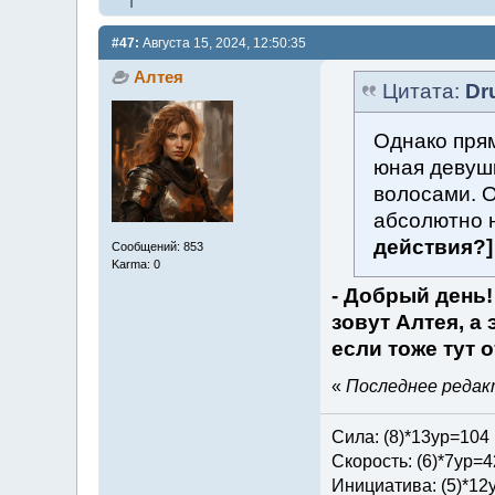
#47:
Августа 15, 2024, 12:50:35
Алтея
Цитата:
Dr
Однако пря
юная девуш
волосами. О
абсолютно 
действия?]
Сообщений: 853
Karma: 0
- Добрый день!
зовут Алтея, а
если тоже тут 
«
Последнее редакт
Сила: (8)*13ур=104
Скорость: (6)*7ур=4
Инициатива: (5)*12