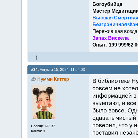
Богоубийца
Мастер Медитаци
Высшая Смертна
Безграничная Фан
Пережившая возда
Запах Вискела
Опыт: 199 999/62 0
#34:
Августа 15, 2024, 11:54:03
Нумми Киттер
В библиотеке Ну
совсем не хотел
информацией в г
вылетают, и все
было вовсе. Одн
сдавать чистый 
поверил, что у 
Сообщений: 37
Karma: 0
поставил незачё