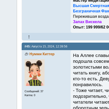
Мастер Медитаци
Высшая Смертна
Безграничная Фан
Пережившая возда
Запах Вискела
Опыт: 199 999/62 0
#45:
Августа 15, 2024, 12:39:56
Нумми Киттер
На Аллее славы
подошла совсем
золотистыми во
читать книгу, а
кто-то есть. Де
понравилось.
- Тоже читает, ч
Сообщений: 37
Karma: 0
подозрительно, 
читатели читают
оборотным зель