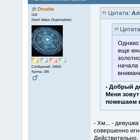
Drusha
Цитата:
Ал
GM
Darth Sidius (Superadmin)
Цитат
Однако 
еще юна
золотис
начала 
Сообщений: 19604
внимани
Karma: 185
- Добрый д
Меня зовут
помешаем в
- Хм... - девушк
совершенно игн
Действительно, 