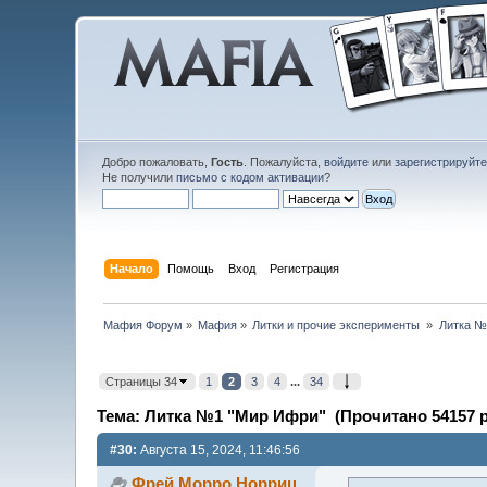
Добро пожаловать,
Гость
. Пожалуйста,
войдите
или
зарегистрируйт
Не получили
письмо с кодом активации
?
Начало
Помощь
Вход
Регистрация
Мафия Форум
»
Мафия
»
Литки и прочие эксперименты 
»
Литка №
Страницы 34
1
2
3
4
...
34
Тема: Литка №1 "Мир Ифри" (Прочитано 54157 р
#30:
Августа 15, 2024, 11:46:56
Фрей Морро Норриц