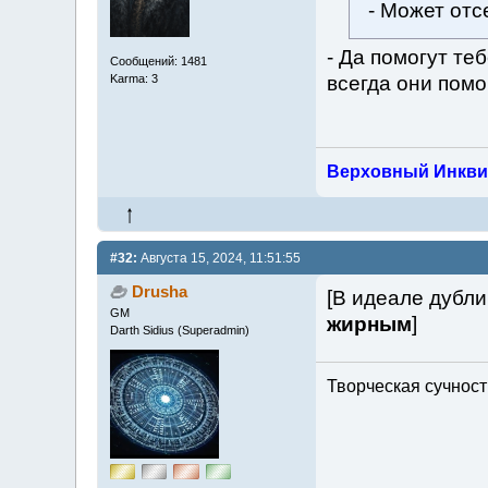
- Может отс
- Да помогут те
Сообщений: 1481
всегда они помо
Karma: 3
Верховный Инкви
#32:
Августа 15, 2024, 11:51:55
Drusha
[В идеале дубли
GM
жирным
]
Darth Sidius (Superadmin)
Творческая сучность