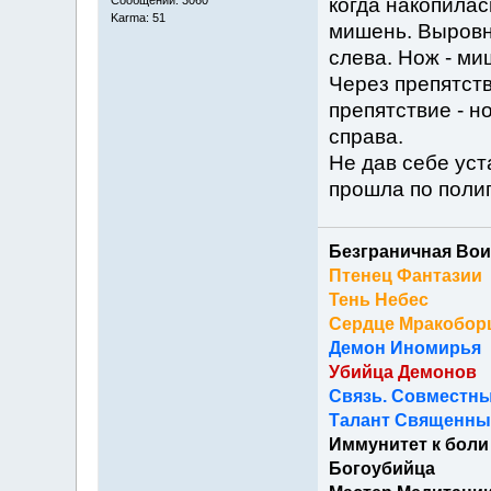
когда накопилас
Karma: 51
мишень. Выровн
слева. Нож - миш
Через препятств
препятствие - но
справа.
Не дав себе уст
прошла по полиг
Безграничная Вои
Птенец Фантазии
Тень Небес
Сердце Мракобор
Демон Иномирья
Убийца Демонов
Связь. Совместны
Талант Священный
Иммунитет к боли
Богоубийца