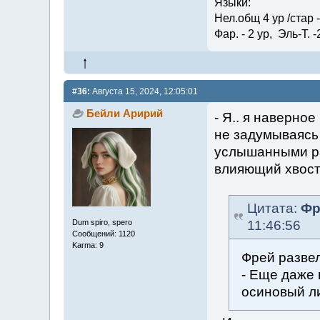
Языки:
Нел.общ 4 ур /стар - 
Фар. - 2 ур, Эль-Т. -
#36:
Августа 15, 2024, 12:05:01
Бейли Аририй
- Я.. я наверно
не задумываясь
услышанными ра
влияющий хвост
Цитата:
Фр
11:46:56
Dum spiro, spero
Сообщений: 1120
Karma: 9
Фрей развел
- Еще даже 
осиновый л