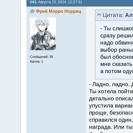
#41:
Августа 15, 2024, 12:27:31
Фрей Морро Норриц
Цитата:
Ал
- Ты слишко
сразу решил
надо обвиня
выбор раньш
был обоснов
Сообщений: 39
Karma: 1
мне сказать
а потом оду
- Ладно, ладно.
Ты хотела пойти
детально описа
упустила вариан
проще, безопасн
справился один,
награда. Или ты 