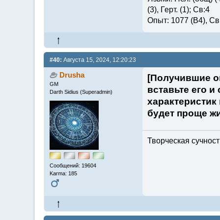
(3), Герт. (1); Св:4
Опыт: 1077 (В4), Св.
#40:
Августа 15, 2024, 12:20:23
Drusha
[Получившие оп
GM
вставьте его и
Darth Sidius (Superadmin)
характеристик 
будет проще жи
Творческая сучность
Сообщений: 19604
Karma: 185