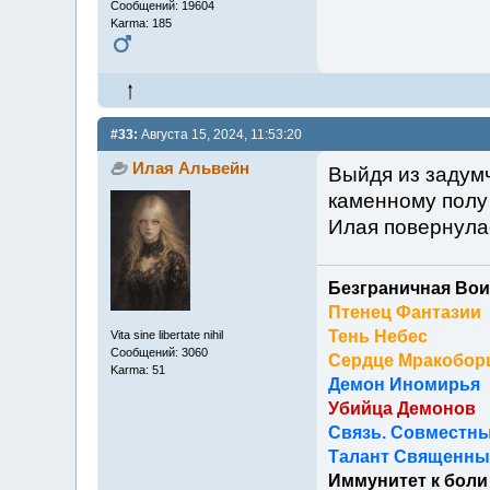
Сообщений: 19604
Karma: 185
#33:
Августа 15, 2024, 11:53:20
Илая Альвейн
Выйдя из задумч
каменному полу
Илая повернула
Безграничная Вои
Птенец Фантазии
Тень Небес
Vita sine libertate nihil
Сообщений: 3060
Сердце Мракобор
Karma: 51
Демон Иномирья
Убийца Демонов
Связь. Совместны
Талант Священный
Иммунитет к боли