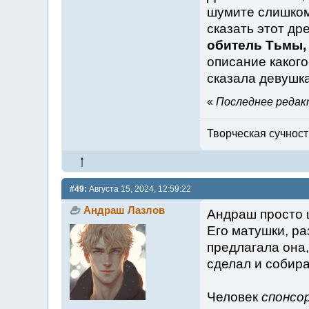
шумите слишком 
сказать этот д
обитель Тьмы,
описание какого
сказала девушка
«
Последнее редакт
Творческая сучность
#49:
Августа 15, 2024, 12:59:22
Андраш Лазлов
Андраш просто 
Его матушки, ра
предлагала она,
сделал и собира
Человек
спонсо