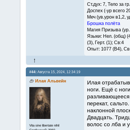
Ст.дух: 7, Тело за гр
Доспех (-ур всего 2
Меч (ув.урон в1,2, у
Брошка полёта
Магия Призыва (ур.
Языки: Нел. (общ) (4)
(3), Герт. (1); Св:4
Опыт: 1077 (В4), Св.
#44:
Августа 15, 2024, 12:34:19
Илая Альвейн
Илая отрабатыва
ноги. Ещё с ног
разливающееся п
перекат, сальто
наклонной плос
Двадцать. Тридц
волос со лба и 
Vita sine libertate nihil
Сообщений: 3060