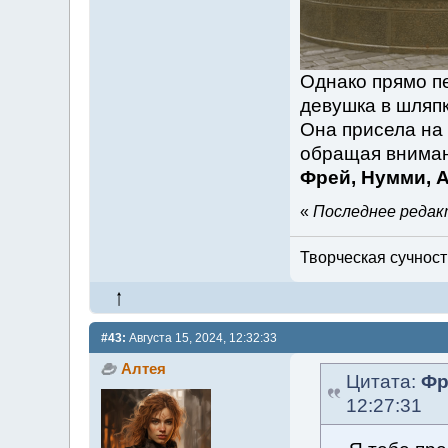
Однако прямо п
девушка в шляп
Она присела на 
обращая вниман
Фрей, Нумми, А
«
Последнее редакт
Творческая сучность
#43:
Августа 15, 2024, 12:32:33
Алтея
Цитата:
Фр
12:27:31