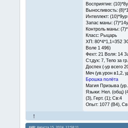
Восприятие: (10)*8
Выносливость: (8)*
Интеллект: (10)*9у
Запас маны: (7)*14
Контроль маны: (7)
Класс: Рыцарь
ХП: 80*4*1,1=352 ЗС
Воле 1 496)
Фехт: 21 Воля: 14 З
Ст.дух: 7, Тело за гр
Доспех (-ур всего 2
Меч (ув.урон в1,2, у
Брошка полёта
Магия Призыва (ур.
Языки: Нел. (общ) (4)
(3), Герт. (1); Св:4
Опыт: 1077 (В4), Св.
#48:
Августа 15, 2024, 12:58:11