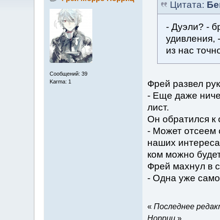
Цитата:
Бе
- Дуэли? - 
удивления, 
из нас точн
Сообщений: 39
Фрей развел ру
Karma: 1
- Еще даже ниче
лист.
Он обратился к 
- Может отсеем 
наших интересах
ком можно будет
Фрей махнул в 
- Одна уже сам
«
Последнее редакт
Норриц
»