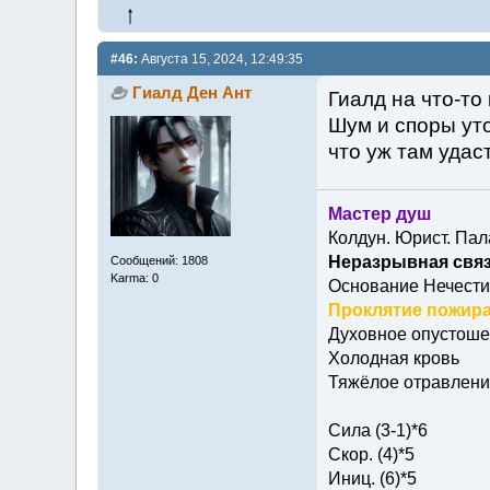
#46:
Августа 15, 2024, 12:49:35
Гиалд Ден Ант
Гиалд на что-то
Шум и споры уто
что уж там удас
Мастер душ
Колдун. Юрист. Пал
Неразрывная связ
Сообщений: 1808
Karma: 0
Основание Нечести
Проклятие пожира
Духовное опустош
Холодная кровь
Тяжёлое отравлени
Сила (3-1)*6
Скор. (4)*5
Иниц. (6)*5