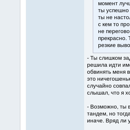
момент лучш
ты успешно 
ты не насто
с кем то пр
не перегово
прекрасно. 
резкие выво
- Ты слишком за
решила идти им
обвинять меня в
это ничегошень
случайно совпал
слышал, что я х
- Возможно, ты 
тандем, но тогд
иначе. Вряд ли у