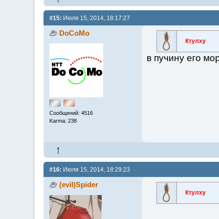
#15:
Июля 15, 2014, 18:17:27
DoCoMo
Ктулху
в пучину его мор
Сообщений: 4516
Karma: 238
#16:
Июля 15, 2014, 18:29:23
(evil)Spider
Ктулху