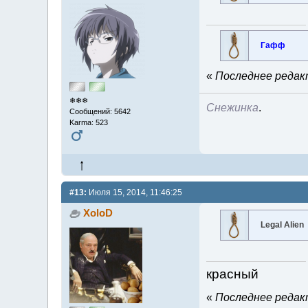
Гафф
«
Последнее редакт
❄❄❄
Снежинка
.
Сообщений: 5642
Karma: 523
#13:
Июля 15, 2014, 11:46:25
XoloD
Legal Alien
красный
«
Последнее редакт