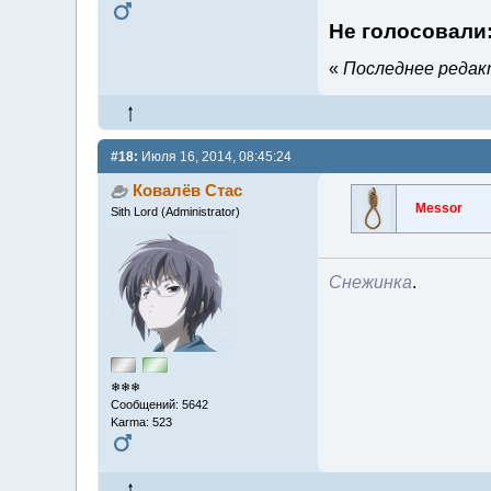
Не голосовали
«
Последнее редакт
#18:
Июля 16, 2014, 08:45:24
Ковалёв Стас
Messor
Sith Lord (Administrator)
Снежинка
.
❄❄❄
Сообщений: 5642
Karma: 523