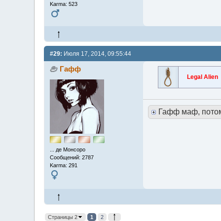
Karma: 523
#29:
Июля 17, 2014, 09:55:44
Гафф
Legal Alien
Гафф маф, пото
... де Монсоро
Сообщений: 2787
Karma: 291
Страницы 2
1
2