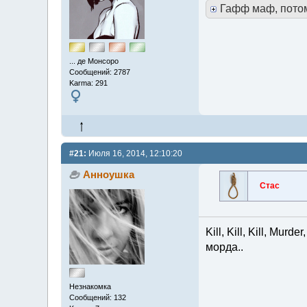
Гафф маф, пото
... де Монсоро
Сообщений: 2787
Karma: 291
#21:
Июля 16, 2014, 12:10:20
Анноушка
Стас
Kill, Kill, Kill, Mur
морда..
Незнакомка
Сообщений: 132