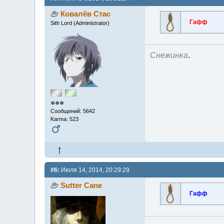
Ковалёв Стас
Гафф
Sith Lord (Administrator)
Снежинка
.
❄❄❄
Сообщений: 5642
Karma: 523
#6:
Июля 14, 2014, 20:29:29
Sutter Cane
Гафф