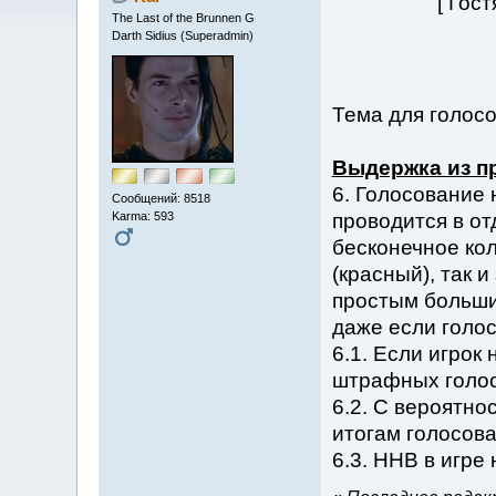
[ Гос
The Last of the Brunnen G
Darth Sidius (Superadmin)
Тема для голосо
Выдержка из п
6. Голосование 
Сообщений: 8518
Karma: 593
проводится в о
бесконечное кол
(красный), так 
простым большин
даже если голос
6.1. Если игрок
штрафных голос
6.2. С вероятно
итогам голосова
6.3. ННВ в игре 