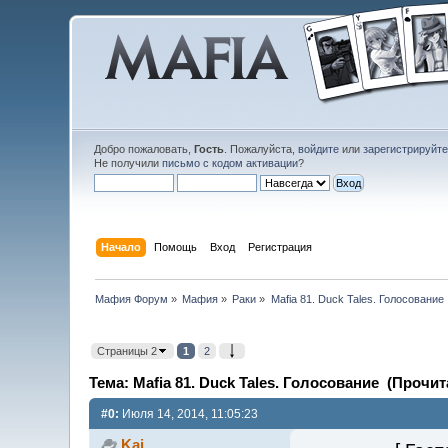
Добро пожаловать,
Гость
. Пожалуйста,
войдите
или
зарегистрируйт
Не получили
письмо с кодом активации
?
Начало
Помощь
Вход
Регистрация
Мафия Форум
»
Мафия
»
Раки
»
Mafia 81. Duck Tales. Голосование
Страницы 2
1
2
Тема: Mafia 81. Duck Tales. Голосование (Прочит
#0:
Июля 14, 2014, 11:05:23
Kai