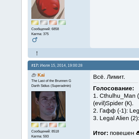
Сообщений: 6858
Karma: 375
#17:
Июля 15, 2014, 19:00:28
Kai
Всё. Лимит.
The Last of the Brunnen G
Darth Sidius (Superadmin)
Голосование:
1. Cthulhu_Man (5
(evil)Spider (К).
2. Гафф (-1): Leg
3. Legal Alien (2
Сообщений: 8518
Итог:
повешен
Karma: 593