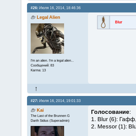
#26:
Июля 16, 2014, 18:46:36
Legal Alien
Blur
I'm an alien. I'm a legal alien...
Сообщений: 83
Karma: 13
#27:
Июля 16, 2014, 19:01:33
Kai
Голосование
:
The Last of the Brunnen G
1. Blur (6): Гаф
Darth Sidius (Superadmin)
2. Messor (1): Blu