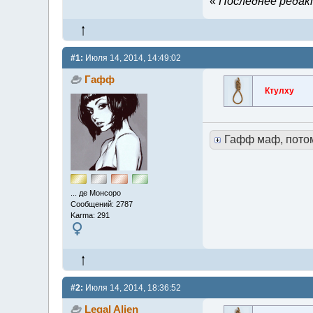
«
Последнее редакт
#1:
Июля 14, 2014, 14:49:02
Гафф
Ктулху
Гафф маф, пото
... де Монсоро
Сообщений: 2787
Karma: 291
#2:
Июля 14, 2014, 18:36:52
Legal Alien