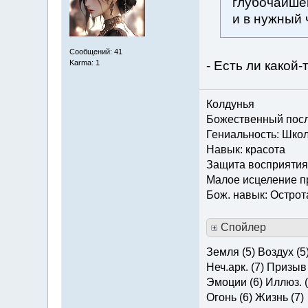
глубочайшей
и в нужный 
Сообщений: 41
- Есть ли какой
Karma: 1
Колдунья
Божественный посла
Гениальность: Шко
Навык: красота
Защита восприятия
Малое исцеление 
Бож. навык: Острот
Спойлер
Земля (5) Воздух (5
Неч.арк. (7) Призыв 
Эмоции (6) Иллюз. (
Огонь (6) Жизнь (7)