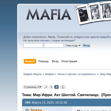
Добро пожаловать,
Гость
. Пожалуйста,
войдите
или
зарегистрируйт
Не получили
письмо с кодом активации
?
Начало
Помощь
Вход
Регистрация
Мафия Форум
»
Мафия
»
Литки и прочие эксперименты 
»
Мир Ифр
Страницы 3
1
2
3
Тема: Мир Ифри. Акт Шестой. Святилище. (Проч
#60:
Марта 13, 2025, 10:22:36
Эржен