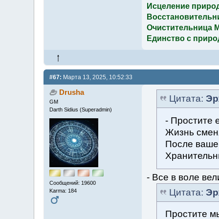
Исцеление приро
Восстановительн
Очистительница 
Единство с приро
#67:
Марта 13, 2025, 10:52:33
Drusha
Цитата:
Эр
GM
Darth Sidius (Superadmin)
- Простите 
Жизнь сменя
После вашей
Хранительн
- Все в воле вел
Сообщений: 19600
Цитата:
Эр
Karma: 184
Простите мы