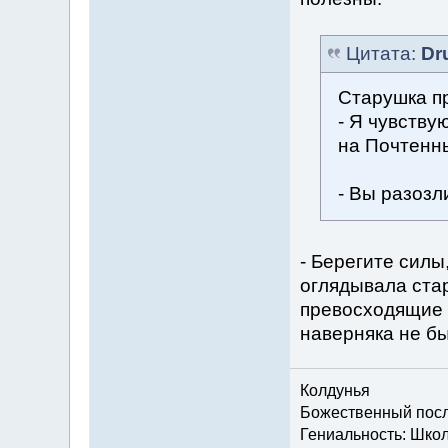
Цитата:
Dr
Старушка пр
- Я чувствую
на Почтенны
- Вы разозл
- Берегите силы
оглядывала ста
превосходящие е
наверняка не бы
Колдунья
Божественный посла
Гениальность: Шко