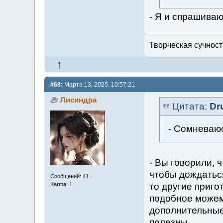
- Я и спрашиваю,
Творческая сучность
#68:
Марта 13, 2025, 10:57:21
Лисиндра
Цитата:
Dr
- Сомневаюс
- Вы говорили, 
чтобы дождаться
Сообщений: 41
то другие приго
Karma: 1
подобное можем
дополнительные 
полезны.