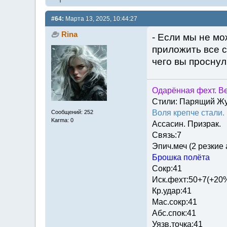
#64:
Марта 13, 2025, 10:44:27
Rina
- Если мы не мо
приложить все с
чего вы проснул
Одарённая фехт. Ве
Стили: Парящий Ж
Воля крепче стали.
Сообщений: 252
Karma: 0
Ассасин. Призрак.
Связь:7
Эпич.меч (2 резкие
Брошка полёта
Сокр:41
Иск.фехт:50+7(+20
Кр.удар:41
Мас.сокр:41
Абс.спок:41
Уязв.точка:41