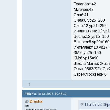
Телепорт:42
М.телеп:42
Слаб:41
Сила:8 ур25=200
Скор:12 ур21=252
Инициатива: 12 ур
Воспр:12 ур15=180
Выносл:8 ур20=160
Интеллект:10 ур17
ЗМ:6 ур25=150
КМ:6 ур15=90
Школа Магии: Жизни
Опыт:9563(S2); Св:
Стремл оскверн 0
#65:
Марта 13, 2025, 10:45:10
Drusha
Цитата:
Эр
GM
Darth Sidius (Superadmin)