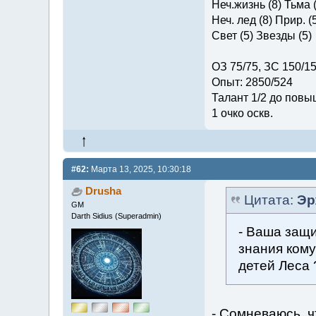
Неч.жизнь (8) Тьма (
Неч. лед (8) Прир. (
Свет (5) Звезды (5)
ОЗ 75/75, ЗС 150/1
Опыт: 2850/524
Талант 1/2 до повы
1 очко оскв.
#62:
Марта 13, 2025, 10:30:18
Drusha
Цитата:
Эр
GM
Darth Sidius (Superadmin)
- Ваша защ
знания кому
детей Леса 
- Сомневаюсь, ч