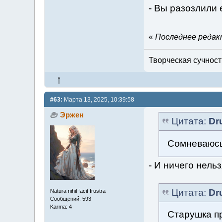
- Вы разозлили 
«
Последнее редакт
Творческая сучность
#63:
Марта 13, 2025, 10:39:58
Эржен
Цитата:
Dr
Сомневаюсь,
- И ничего нель
Цитата:
Dr
Natura nihil facit frustra
Сообщений: 593
Karma: 4
Старушка пр