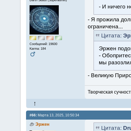
- И ничего 
- Я прожила дол
ограничена...
Цитата:
Эр
Сообщений: 19600
Эржен подош
Karma: 184
- Обопритес
мы разозли
- Великую Прир
Творческая сучность
#66:
Марта 13, 2025, 10:50:34
Эржен
Цитата:
Dr