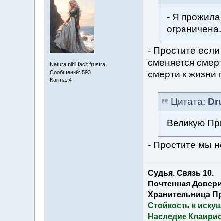
- Я прожила
ограничена.
- Простите если
сменяется смер
Natura nihil facit frustra
смерти к жизни
Сообщений: 593
Karma: 4
Цитата:
Dr
Великую Пр
- Простите мы н
Судья. Связь 10.
Почтенная Довери
Хранительница П
Стойкость к иску
Наследие Клаирис