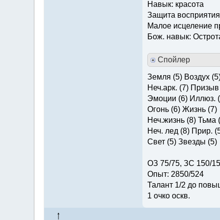
Навык: красота
Защита восприятия
Малое исцеление 
Бож. навык: Острот
Спойлер
Земля (5) Воздух (5
Неч.арк. (7) Призыв 
Эмоции (6) Иллюз. (
Огонь (6) Жизнь (7)
Неч.жизнь (8) Тьма (
Неч. лед (8) Прир. (
Свет (5) Звезды (5)
ОЗ 75/75, ЗС 150/1
Опыт: 2850/524
Талант 1/2 до повы
1 очко оскв.