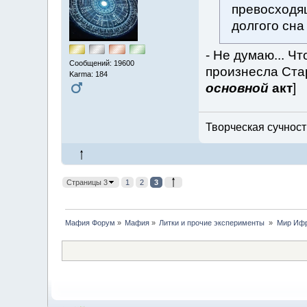
превосходящ
долгого сна
- Не думаю... Чт
Сообщений: 19600
произнесла Стар
Karma: 184
основной
акт
]
Творческая сучность
Страницы 3
1
2
3
Мафия Форум
»
Мафия
»
Литки и прочие эксперименты 
»
Мир Ифр