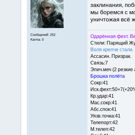
заклинания, по
мы боремся с мо
уничтожая всё 
Сообщений: 252
Одарённая фехт. Ве
Karma: 0
Стили: Парящий Ж
Воля крепче стали.
Ассасин. Призрак.
Связь:7
Эпич.меч (2 резкие
Брошка полёта
Сокр:41
Иск.фехт:50+7(+20
Кр.удар:41
Мас.сокр:41
Абс.спок:41
Уязв.точка:41
Телепорт:42
М.телеп:42