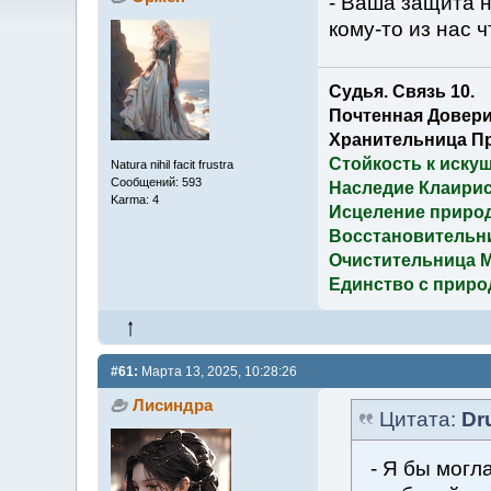
- Ваша защита 
кому-то из нас 
Судья. Связь 10.
Почтенная Довери
Хранительница П
Стойкость к иску
Natura nihil facit frustra
Сообщений: 593
Наследие Клаирис
Karma: 4
Исцеление приро
Восстановительн
Очистительница 
Единство с приро
#61:
Марта 13, 2025, 10:28:26
Лисиндра
Цитата:
Dr
- Я бы могл