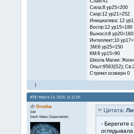
Слаб:41
Сила:8 ур25=200
Скор:12 ур21=252
Инициатива: 12 ур
Воспр:12 ур15=180
Выносл:8 ур20=160
Интеллект:10 ур17
ЗМ:6 ур25=150
КМ:6 ур15=90
Школа Магии: Жизни
Опыт:9563(S2); Св:
Стремл оскверн 0
#71:
Марта 13, 2025, 11:11:05
Drusha
Цитата:
Ли
GM
Darth Sidius (Superadmin)
- Берегите 
оглядывала