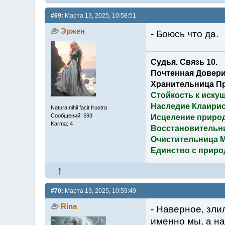
#69:
Марта 13, 2025, 10:58:51
Эржен
- Боюсь что да.
Судья. Связь 10.
Почтенная Довери
Хранительница П
Стойкость к иску
Наследие Клаирис
Natura nihil facit frustra
Сообщений: 593
Исцеление приро
Karma: 4
Восстановительн
Очистительница 
Единство с приро
#70:
Марта 13, 2025, 10:59:49
Rina
- Наверное, злил
именно мы, а на