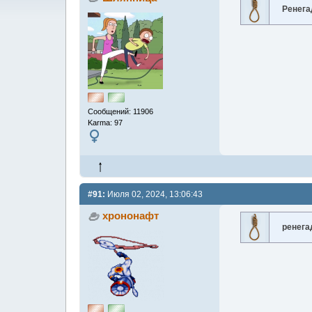
Ренега
Сообщений: 11906
Karma: 97
#91:
Июля 02, 2024, 13:06:43
хрононафт
ренега