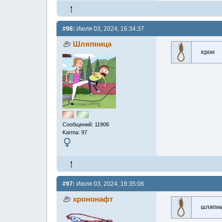
#96:
Июля 03, 2024, 16:34:37
Шляпница
хрон
Сообщений: 11906
Karma: 97
#97:
Июля 03, 2024, 16:35:06
хрононафт
шляпн