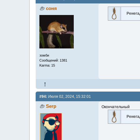
соня
Ренега
зомби
Сообщений: 1381
Karma: 15
#94:
Июля 02, 2024, 15:32:01
Serp
Окончательный
Ренега