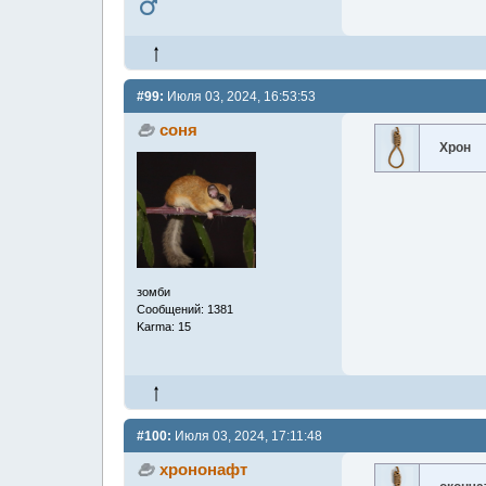
#99:
Июля 03, 2024, 16:53:53
соня
Хрон
зомби
Сообщений: 1381
Karma: 15
#100:
Июля 03, 2024, 17:11:48
хрононафт