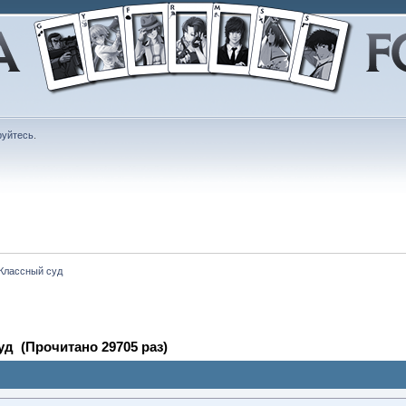
руйтесь
.
 Классный суд
уд (Прочитано 29705 раз)