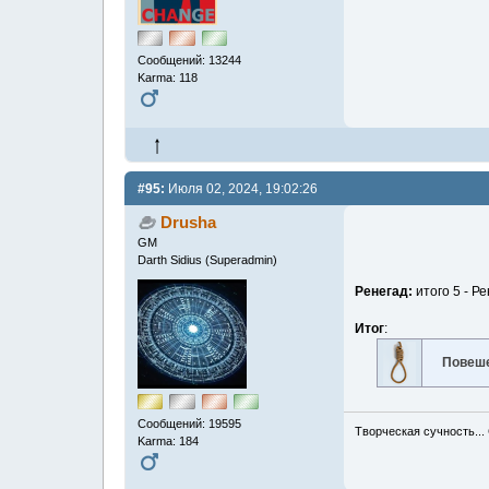
Сообщений: 13244
Karma: 118
#95:
Июля 02, 2024, 19:02:26
Drusha
GM
Darth Sidius (Superadmin)
Ренегад:
итого 5 - Р
Итог
:
Повеше
Сообщений: 19595
Творческая сучность...
Karma: 184