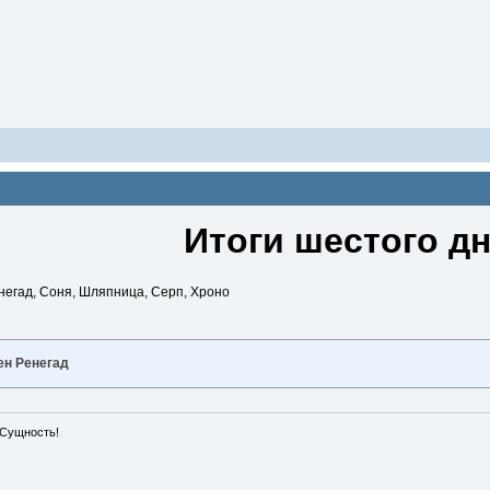
Итоги шестого дн
енегад, Соня, Шляпница, Серп, Хроно
н Ренегад
 Сущность!