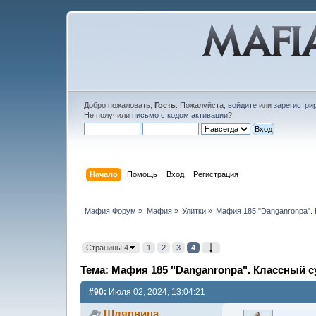
Добро пожаловать,
Гость
. Пожалуйста,
войдите
или
зарегистри
Не получили
письмо с кодом активации
?
Начало
Помощь
Вход
Регистрация
Мафия Форум
»
Мафия
»
Улитки
»
Мафия 185 "Danganronpa".
Страницы 4
1
2
3
4
Тема: Мафия 185 "Danganronpa". Классный с
#90:
Июля 02, 2024, 13:04:21
Шляпница