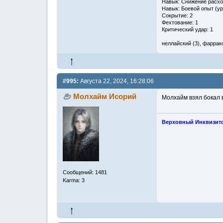
Навык: Снижение расхо
Навык: Боевой опыт (ур
Сокрытие: 2
Фехтование: 1
Критический удар: 1
неллайский (3), фарракск
#995:
Августа 22, 2024, 16:28:06
Молхайм Исорий
Молхайм взял бокал 
Верховный Инквизит
Сообщений: 1481
Karma: 3