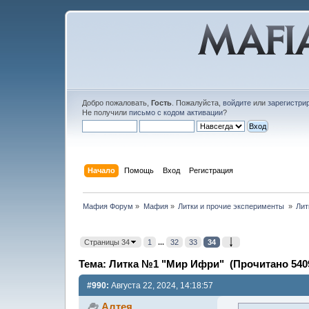
Добро пожаловать,
Гость
. Пожалуйста,
войдите
или
зарегистри
Не получили
письмо с кодом активации
?
Начало
Помощь
Вход
Регистрация
Мафия Форум
»
Мафия
»
Литки и прочие эксперименты 
»
Лит
Страницы 34
1
...
32
33
34
Тема: Литка №1 "Мир Ифри" (Прочитано 5409
#990:
Августа 22, 2024, 14:18:57
Алтея