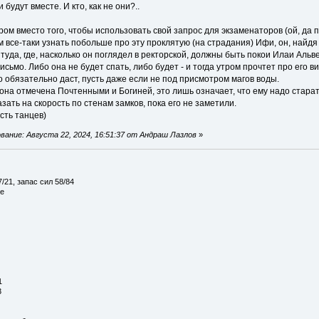
 будут вместе. И кто, как не они?..
ром вместо того, чтобы использовать свой запрос для экзаменаторов (ой, да п
все-таки узнать побольше про эту проклятую (на страдания) Ифи, он, найдя 
 туда, где, насколько он поглядел в ректорской, должны быть покои Илаи Альв
исьмо. Либо она не будет спать, либо будет - и тогда утром прочтет про его ви
го обязательно даст, пусть даже если не под присмотром магов воды.
 она отмечена Почтенными и Богиней, это лишь означает, что ему надо стара
зать на скорость по стенам замков, пока его не заметили.
сть танцев)
ание: Августа 22, 2024, 16:51:37 от Андраш Лазлов
»
/21, запас сил 58/84
ие
1
3