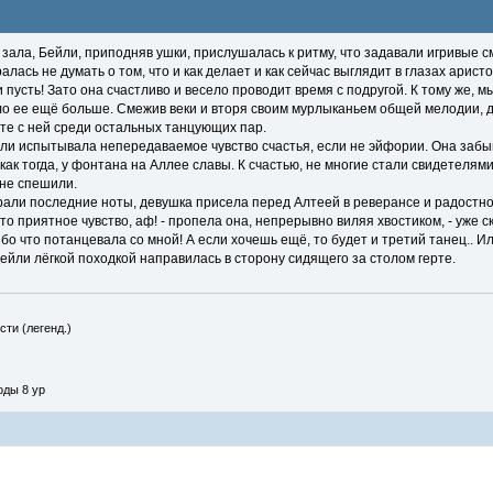
зала, Бейли, приподняв ушки, прислушалась к ритму, что задавали игривые 
алась не думать о том, что и как делает и как сейчас выглядит в глазах арис
 пусть! Зато она счастливо и весело проводит время с подругой. К тому же, мы
о ее ещё больше. Смежив веки и вторя своим мурлыканьем общей мелодии, д
сте с ней среди остальных танцующих пар.
ли испытывала непередаваемое чувство счастья, если не эйфории. Она забы
 как тогда, у фонтана на Аллее славы. К счастью, не многие стали свидетелями
 не спешили.
рали последние ноты, девушка присела перед Алтеей в реверансе и радостно
это приятное чувство, аф! - пропела она, непрерывно виляя хвостиком, - уже 
бо что потанцевала со мной! А если хочешь ещё, то будет и третий танец.. И
ейли лёгкой походкой направилась в сторону сидящего за столом герте.
сти (легенд.)
оды 8 ур