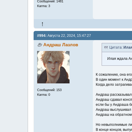
Сообщений: 1481
Karma: 3
#994:
Августа 22, 2024, 15:47:27
Андраш Лазлов
Цитата:
Илая
Илая ждала Ан
К сожалению, она его
В один момент к Анд
Когда дело затрагив
Сообщений: 153
Андраш рассказывал,
Karma: 0
Андраш сдавал консп
если бы у Андраша б
Андраш выслушивал к
Андраш на обратном
Но невыполнимые л
В конце концов, выпу