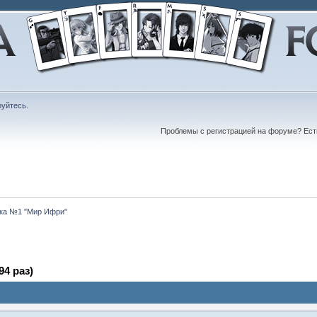
руйтесь
.
Проблемы с регистрацией на форуме? Ес
ка №1 "Мир Ифри" 
4 раз)