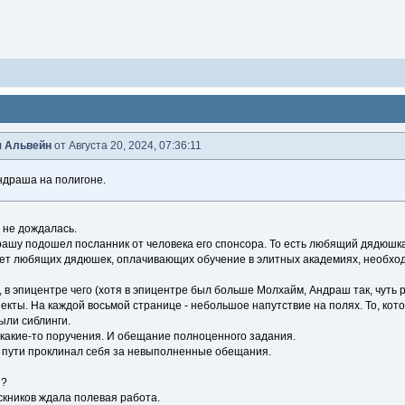
 Альвейн
от Августа 20, 2024, 07:36:11
драша на полигоне.
 не дождалась.
рашу подошел посланник от человека его спонсора. То есть любящий дядюшка,
ает любящих дядюшек, оплачивающих обучение в элитных академиях, необход
 в эпицентре чего (хотя в эпицентре был больше Молхайм, Андраш так, чуть
екты. На каждой восьмой странице - небольшое напутствие на полях. То, кот
ыли сиблинги.
акие-то поручения. И обещание полноценного задания.
 пути проклинал себя за невыполненные обещания.
и?
скников ждала полевая работа.