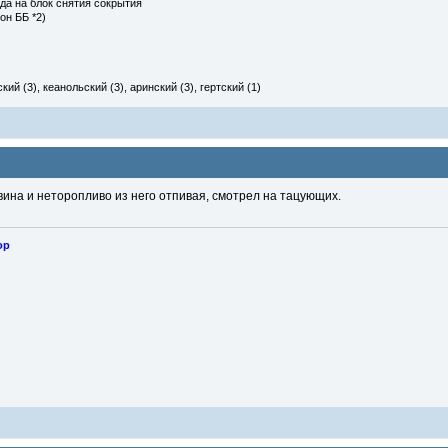
да на блок снятия сокрытия
он ББ *2)
ий (3), кеанольский (3), аринский (3), гертский (1)
вина и неторопливо из него отпивая, смотрел на тацующих.
ор