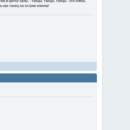
ею в центр залы, - танцы, танцы, танцы - это очень
ь как танец на острие клинка!