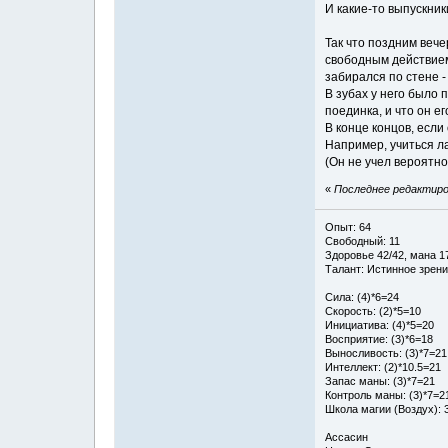
И какие-то выпускники
Так что поздним вече
свободным действием 
забирался по стене -
В зубах у него было п
поединка, и что он е
В конце концов, если
Например, учиться ла
(Он не учел вероятно
«
Последнее редактиров
Опыт: 64
Свободный: 11
Здоровье 42/42, мана 17
Талант: Истинное зрен
Сила: (4)*6=24
Скорость: (2)*5=10
Инициатива: (4)*5=20
Восприятие: (3)*6=18
Выносливость: (3)*7=21
Интеллект: (2)*10.5=21
Запас маны: (3)*7=21
Контроль маны: (3)*7=2
Школа магии (Воздух): 
Ассасин