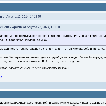
ея
от Августа 22, 2024, 14:18:57
а:
Бейли Аририй
от Августа 22, 2024, 11:11:01
-ладно! И я не принуждаю, а подначиваю. Вон, смотри, Равулина и Гиал танцу
ла, - Я тоже хочу! Пойдешь со мной?
 согласилась Алтея, встала из-за стола и галантно пригласила Бейли на танец.
битель бесцеремонно похитит даму у другой дамы, - выдал Молхайм тираду, к
тея, что я так невовремя и ты Бейли за то, что я так долго.
ание: Августа 22, 2024, 14:42:34 от Молхайм Исорий
»
ор
радостно размахивая хвостиком, Бейли взяла Алтею за руку и поднялась из за ст