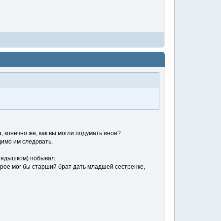
 конечно же, как вы могли подумать иное?
имо им следовать.
 рядышком) побывал.
орое мог бы старший брат дать младшей сестренке,