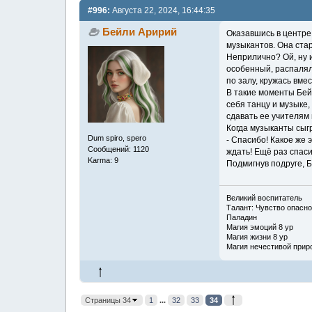
#996:
Августа 22, 2024, 16:44:35
Бейли Аририй
Оказавшись в центре 
музыкантов. Она стар
Неприлично? Ой, ну и
особенный, распалял
по залу, кружась вме
В такие моменты Бей
себя танцу и музыке,
сдавать ее учителям
Когда музыканты сыг
Dum spiro, spero
- Спасибо! Какое же 
Сообщений: 1120
ждать! Ещё раз спаси
Karma: 9
Подмигнув подруге, Б
Великий воспитатель
Талант: Чувство опасно
Паладин
Магия эмоций 8 ур
Магия жизни 8 ур
Магия нечестивой прир
Страницы 34
1
...
32
33
34