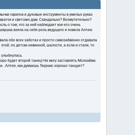
смычки скрипок и духовые инструменты в умелых руках
тократок и светских дам. Скандально? Возмутительно?
сль о том, что за ней наблюдает кое-кто очень
евушка взяла на себя роль ведущего и повела Алтею
вала обо всех заботах и просто самозабвенно отдавала
 этой, по детски невинной, шалости, а если и стали, то
 улыбнулась.
скоро будет второй танец! Не могу заставлять Молхайма
ли.. Алтея, как думаешь Терракс хорошо танцует?