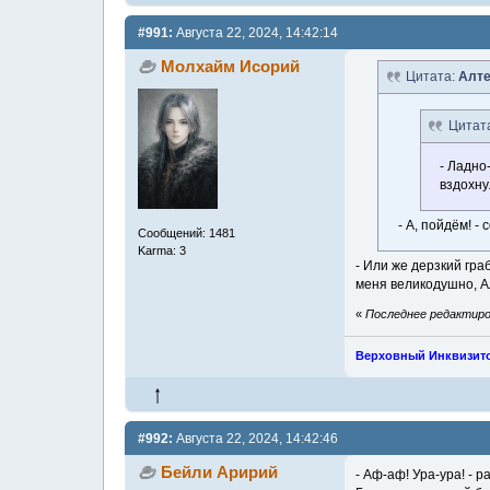
#991:
Августа 22, 2024, 14:42:14
Молхайм Исорий
Цитата:
Алт
Цитат
- Ладно
вздохну
- А, пойдём! -
Сообщений: 1481
Karma: 3
- Или же дерзкий гра
меня великодушно, Ал
«
Последнее редактиров
Верховный Инквизит
#992:
Августа 22, 2024, 14:42:46
Бейли Аририй
- Аф-аф! Ура-ура! - 