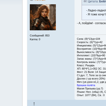
Цитата:
Бейл
- Ладно-ладно
- Я тоже хочу
- А, пойдём! - согла
Сообщений: 853
Сила: (8)*13ур=104
Karma: 0
Скорость: (6)*7ур=42
Инициатива: (5)*12ур=6
Восприятие: (10)*8ур=8
Выносливость: (8)*10у
Интеллект: (10)*9ур=90
Запас маны: (7)*14ур=9
Контроль маны: (7)*7ур
Класс: Рыцарь
ХП: 80*4*1,1=352 ЗС: 31
Фехт: 21 Воля: 14 Защит
Ст.дух: 7, Тело за гр.см
Доспех (-ур всего 20%)
Меч (ув.урон в1,2, удв.
Брошка полёта
Магия Призыва (ур.7)
Языки: Нел. (общ) (4), Ст
Опыт: 1077 (В4), Св.: 0