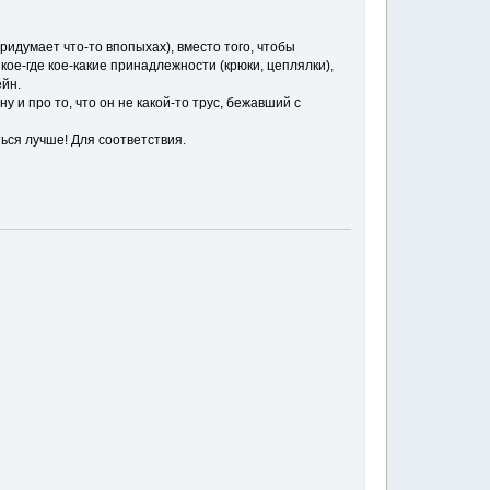
ридумает что-то впопыхах), вместо того, чтобы
кое-где кое-какие принадлежности (крюки, цеплялки),
ейн.
ну и про то, что он не какой-то трус, бежавший с
ться лучше! Для соответствия.