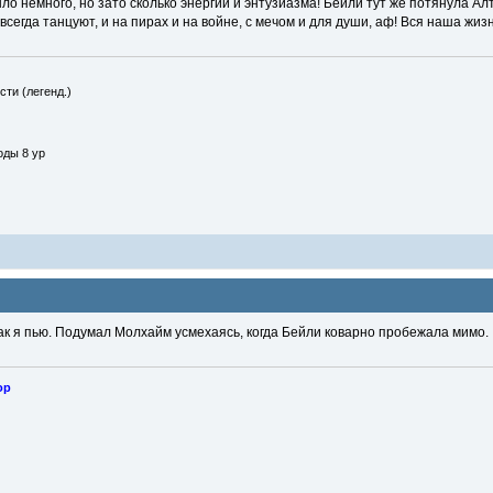
ло немного, но зато сколько энергии и энтузиазма! Бейли тут же потянула Алт
всегда танцуют, и на пирах и на войне, с мечом и для души, аф! Вся наша жизн
сти (легенд.)
оды 8 ур
как я пью. Подумал Молхайм усмехаясь, когда Бейли коварно пробежала мимо.
ор