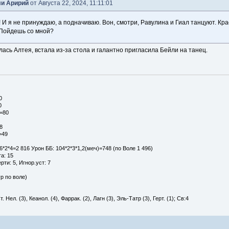
и Аририй
от Августа 22, 2024, 11:11:01
! И я не принуждаю, а подначиваю. Вон, смотри, Равулина и Гиал танцуют. Кр
! Пойдешь со мной?
силась Алтея, встала из-за стола и галантно пригласила Бейли на танец.
0
0
р=80
8
=49
6*2*4=2 816 Урон ББ: 104*2*3*1,2(меч)=748 (по Воле 1 496)
а: 15
ерти: 5, Игнор.уст: 7
ур по воле)
. Нел. (3), Кеанол. (4), Фаррак. (2), Лагн (3), Эль-Татр (3), Герт. (1); Св:4