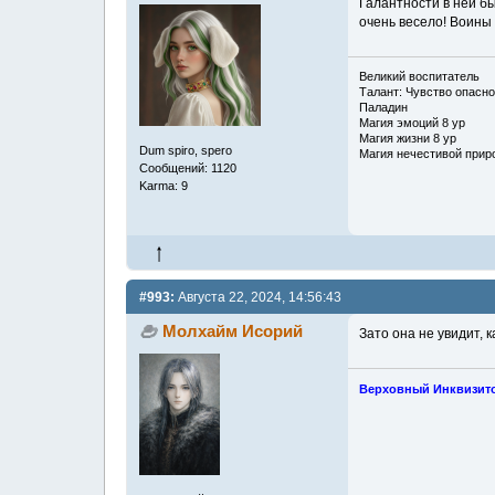
Галантности в ней бы
очень весело! Воины 
Великий воспитатель
Талант: Чувство опасно
Паладин
Магия эмоций 8 ур
Магия жизни 8 ур
Dum spiro, spero
Магия нечестивой прир
Сообщений: 1120
Karma: 9
#993:
Августа 22, 2024, 14:56:43
Молхайм Исорий
Зато она не увидит, 
Верховный Инквизит