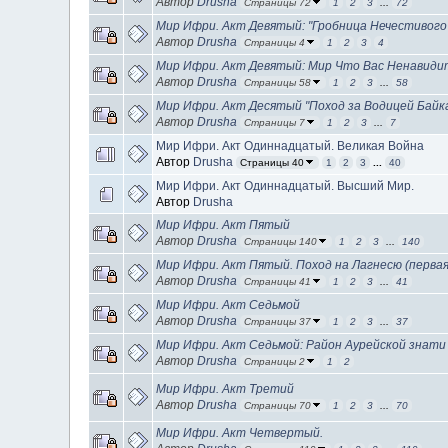
Автор
Drusha
Страницы 72
1
2
3
...
72
Мир Ифри. Акт Девятый: "Гробница Нечестивого
Автор
Drusha
Страницы 4
1
2
3
4
Мир Ифри. Акт Девятый: Мир Что Вас Ненавиди
Автор
Drusha
Страницы 58
1
2
3
...
58
Мир Ифри. Акт Десятый "Поход за Водицей Байк
Автор
Drusha
Страницы 7
1
2
3
...
7
Мир Ифри. Акт Одиннадцатый. Великая Война
Автор
Drusha
Страницы 40
1
2
3
...
40
Мир Ифри. Акт Одиннадцатый. Высший Мир.
Автор
Drusha
Мир Ифри. Акт Пятый
Автор
Drusha
Страницы 140
1
2
3
...
140
Мир Ифри. Акт Пятый. Поход на Лагнесю (первая
Автор
Drusha
Страницы 41
1
2
3
...
41
Мир Ифри. Акт Седьмой
Автор
Drusha
Страницы 37
1
2
3
...
37
Мир Ифри. Акт Седьмой: Район Аурейской знати 
Автор
Drusha
Страницы 2
1
2
Мир Ифри. Акт Третий
Автор
Drusha
Страницы 70
1
2
3
...
70
Мир Ифри. Акт Четвертый.