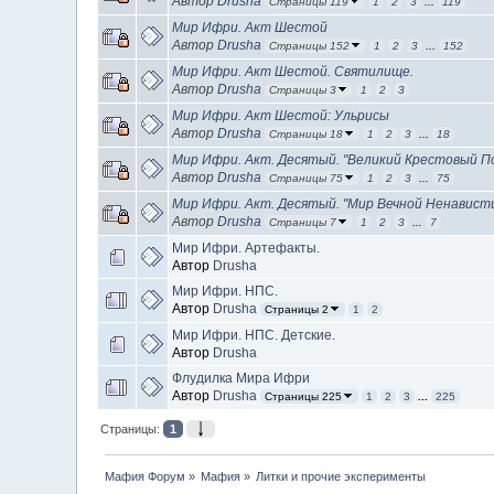
Автор
Drusha
Страницы 119
1
2
3
...
119
Мир Ифри. Акт Шестой
Автор
Drusha
Страницы 152
1
2
3
...
152
Мир Ифри. Акт Шестой. Святилище.
Автор
Drusha
Страницы 3
1
2
3
Мир Ифри. Акт Шестой: Ульрисы
Автор
Drusha
Страницы 18
1
2
3
...
18
Мир Ифри. Акт. Десятый. "Великий Крестовый П
Автор
Drusha
Страницы 75
1
2
3
...
75
Мир Ифри. Акт. Десятый. "Мир Вечной Ненавист
Автор
Drusha
Страницы 7
1
2
3
...
7
Мир Ифри. Артефакты.
Автор
Drusha
Мир Ифри. НПС.
Автор
Drusha
Страницы 2
1
2
Мир Ифри. НПС. Детские.
Автор
Drusha
Флудилка Мира Ифри
Автор
Drusha
Страницы 225
1
2
3
...
225
Страницы:
1
Мафия Форум
»
Мафия
»
Литки и прочие эксперименты 