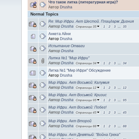
Что такое литка (литературная игра)?
Автор
Drusha
Normal Topics
Re: Мир Ифри. Акт Шестой. Плацдарм: Дигния
Автор
Drusha
Страницы 35
1
2
3
...
35
Анкета Айни
Автор
Drusha
Испытание Отваги
Автор
Drusha
Литка №1 "Мир Ифри"
Автор
Drusha
Страницы 34
1
2
3
...
34
Литка №1 "Мир Ифри" Обсуждение
Автор
Drusha
Мир Ифри. Акт Восьмой: Калумия
Автор
Drusha
Страницы 12
1
2
3
...
12
Мир Ифри. Акт Восьмой: Кризис
Автор
Drusha
Страницы 95
1
2
3
...
95
Мир Ифри. Акт Восьмой: Побег!
Автор
Drusha
Страницы 45
1
2
3
...
45
Мир Ифри. Акт Второй
Автор
Drusha
Страницы 88
1
2
3
...
88
Мир Ифри. Акт Девятый: "Война Греха"