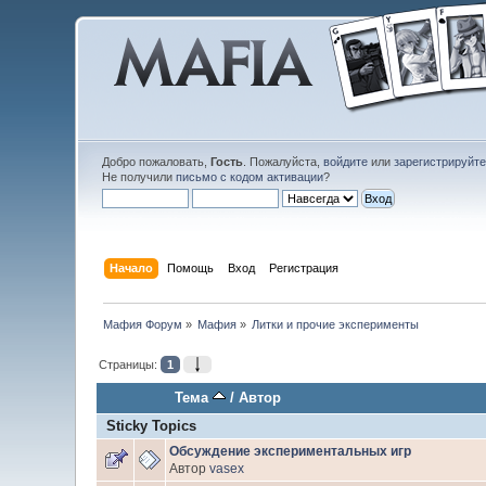
Добро пожаловать,
Гость
. Пожалуйста,
войдите
или
зарегистрируйт
Не получили
письмо с кодом активации
?
Начало
Помощь
Вход
Регистрация
Мафия Форум
»
Мафия
»
Литки и прочие эксперименты 
Страницы:
1
Тема
/
Автор
Sticky Topics
Обсуждение экспериментальных игр
Автор
vasex