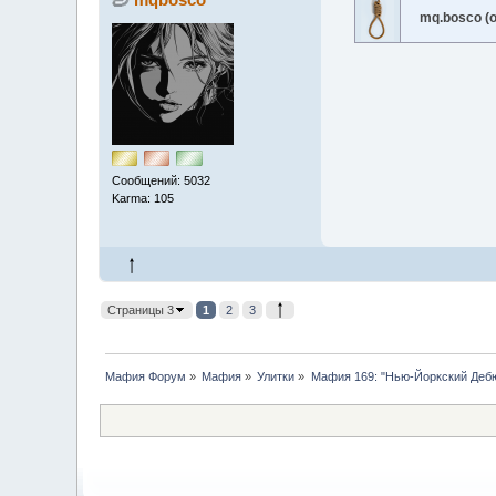
mq.bosco (
Сообщений: 5032
Karma: 105
Страницы 3
1
2
3
Мафия Форум
»
Мафия
»
Улитки
»
Мафия 169: "Нью-Йоркский Дебю