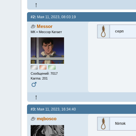
#2:
Мая 11, 2023, 08:03:19
Messor
серп
МК = Мессор Катает
Сообщений: 7017
Karma: 201
#3:
Мая 11, 2023, 16:34:40
mqbosco
Nirtok