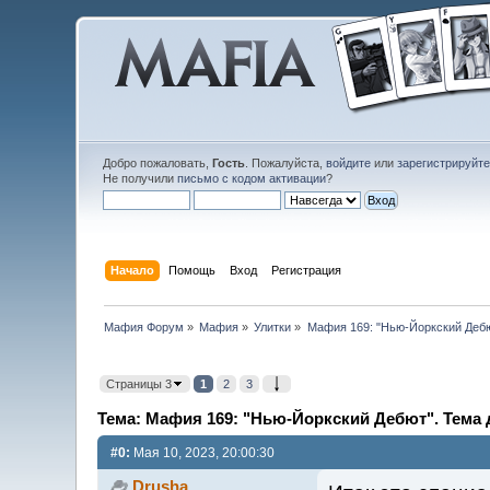
Добро пожаловать,
Гость
. Пожалуйста,
войдите
или
зарегистрируйт
Не получили
письмо с кодом активации
?
Начало
Помощь
Вход
Регистрация
Мафия Форум
»
Мафия
»
Улитки
»
Мафия 169: "Нью-Йоркский Дебю
Страницы 3
1
2
3
Тема: Мафия 169: "Нью-Йоркский Дебют". Тема 
#0:
Мая 10, 2023, 20:00:30
Drusha