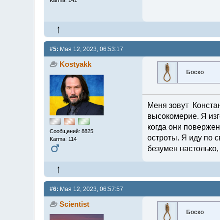
#5:
Мая 12, 2023, 06:53:17
Kostyakk
Боско
Меня зовут Констант
высокомерие. Я изг
когда они повержен
Сообщений: 8825
остроты. Я иду по с
Karma: 114
безумен настолько,
#6:
Мая 12, 2023, 06:57:57
Scientist
Боско