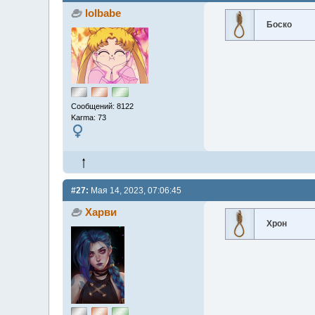
lolbabe
Боско
Сообщений: 8122
Karma: 73
#27:
Мая 14, 2023, 07:06:45
Харви
Хрон