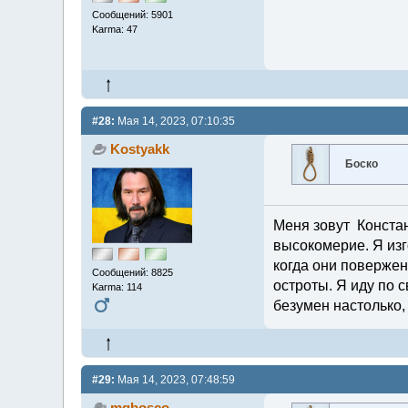
Сообщений: 5901
Karma: 47
#28:
Мая 14, 2023, 07:10:35
Kostyakk
Боско
Меня зовут Констант
высокомерие. Я изг
когда они повержен
Сообщений: 8825
остроты. Я иду по с
Karma: 114
безумен настолько,
#29:
Мая 14, 2023, 07:48:59
mqbosco