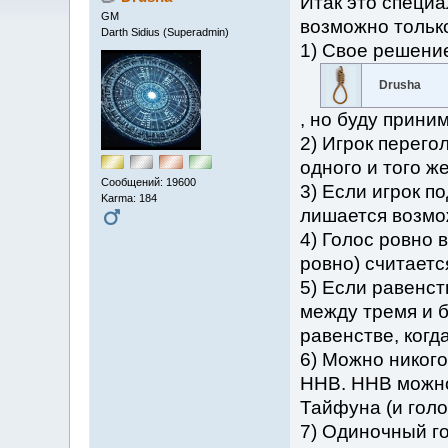
Итак это специа
GM
возможно только
Darth Sidius (Superadmin)
1) Свое решение
Drusha
, но буду приним
2) Игрок перего
одного и того ж
Сообщений: 19600
3) Если игрок п
Karma: 184
лишается возмо
4) Голос ровно 
ровно) считаетс
5) Если равенст
между тремя и б
равенстве, когда
6) Можно никого
ННВ. ННВ можно 
Тайфуна (и голо
7) Одиночный г