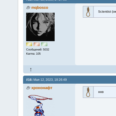
mqbosco
Scientist (
Сообщений: 5032
Karma: 105
#16:
Мая 12, 2023, 18:26:49
хрононафт
ннв