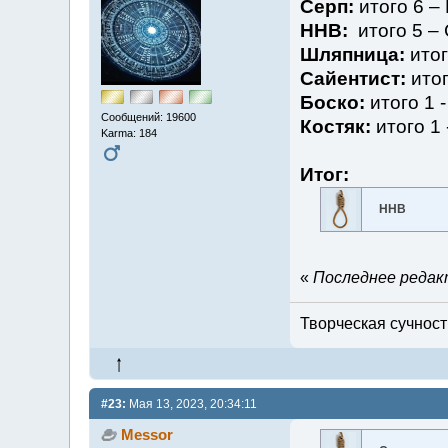
Серп:
итого 6 –
ННВ:
итого 5 – 
Шляпница:
итог
Сайентист:
итог
Боско:
итого 1 -
Сообщений: 19600
Костяк:
итого 1
Karma: 184
Итог:
ННВ
«
Последнее редакт
Творческая сучность
#23:
Мая 13, 2023, 20:34:11
Messor