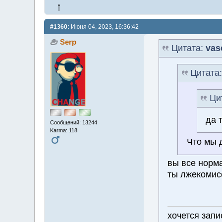
#1360:
Июня 04, 2023, 16:36:42
Serp
Цитата:
vas
Цитата
Ци
да 
Сообщений: 13244
Karma: 118
Что мы 
вы все норм
ты лжекомис
хочется запи