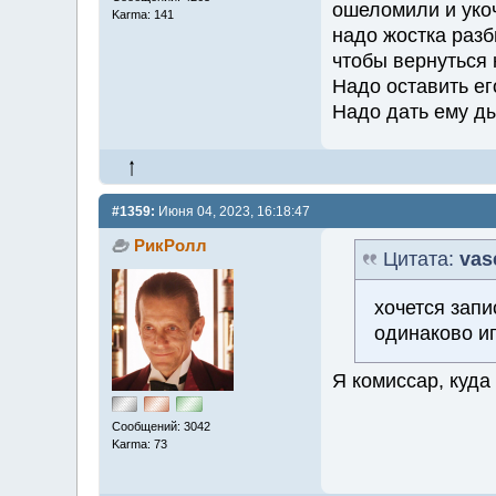
ошеломили и уко
Karma: 141
надо жостка разб
чтобы вернуться 
Надо оставить ег
Надо дать ему д
#1359:
Июня 04, 2023, 16:18:47
РикРолл
Цитата:
vas
хочется запи
одинаково и
Я комиссар, куда
Сообщений: 3042
Karma: 73