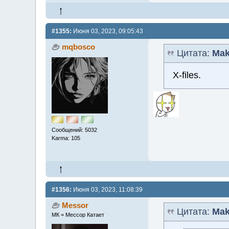
#1355:
Июня 03, 2023, 09:05:43
mqbosco
Цитата:
Mak
X-files.
Сообщений: 5032
Karma: 105
#1356:
Июня 03, 2023, 11:08:39
Messor
Цитата:
Mak
МК = Мессор Катает