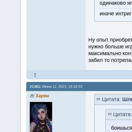
одинаково и
иначе интриг
Ну опыт приобрет
нужно больше игр
максимально конт
забил то потрепа
#1361:
Июня 12, 2023, 16:33:53
Харви
Цитата:
Шл
Цитата
боишьс