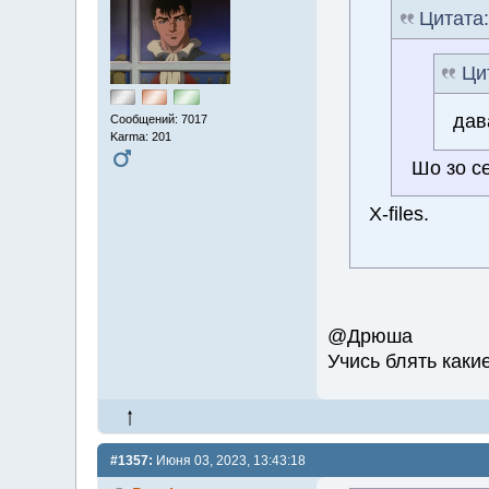
Цитата
Ци
дав
Сообщений: 7017
Karma: 201
Шо зо се
X-files.
@Дрюша
Учись блять каки
#1357:
Июня 03, 2023, 13:43:18