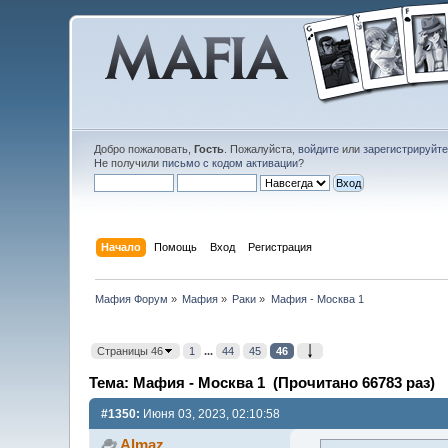
Добро пожаловать,
Гость
. Пожалуйста,
войдите
или
зарегистрируйт
Не получили
письмо с кодом активации
?
Начало
Помощь
Вход
Регистрация
Мафия Форум
»
Мафия
»
Раки
»
Мафия - Москва 1
Страницы 46
1
...
44
45
46
Тема: Мафия - Москва 1 (Прочитано 66783 раз)
#1350:
Июня 03, 2023, 02:10:58
Almaz