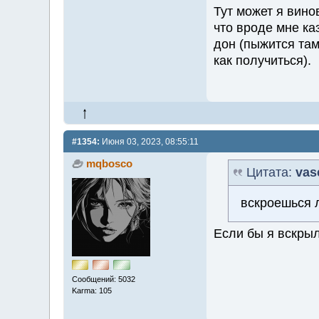
Тут может я вино
что вроде мне ка
дон (пыжится там
как получиться).
#1354:
Июня 03, 2023, 08:55:11
mqbosco
Цитата:
vas
вскроешься 
Если бы я вскрыл
Сообщений: 5032
Karma: 105