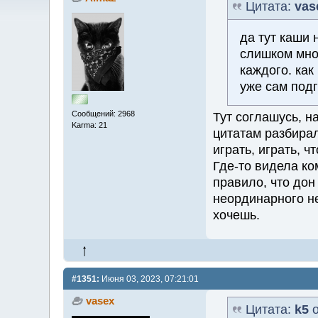
Цитата:
vas
да тут каши
слишком мног
каждого. как
уже сам подг
Сообщений: 2968
Тут соглашусь, н
Karma: 21
цитатам разбирал
играть, играть, ч
Где-то видела ко
правило, что дон
неординарного не
хочешь.
#1351:
Июня 03, 2023, 07:21:01
vasex
Цитата:
k5
о