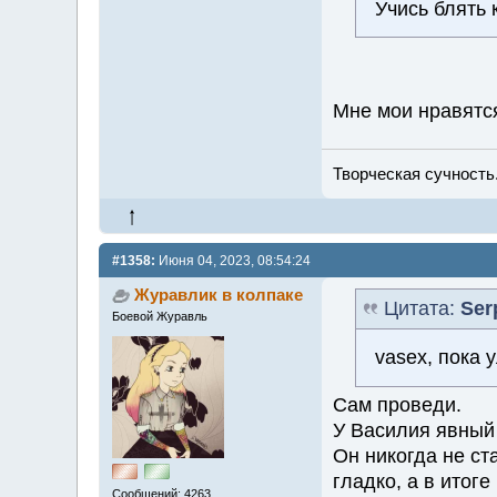
Учись блять 
Мне мои нравят
Творческая сучность.
#1358:
Июня 04, 2023, 08:54:24
Журавлик в колпаке
Цитата:
Ser
Боевой Журавль
vasex, пока 
Сам проведи.
У Василия явный 
Он никогда не ст
гладко, а в итог
Сообщений: 4263