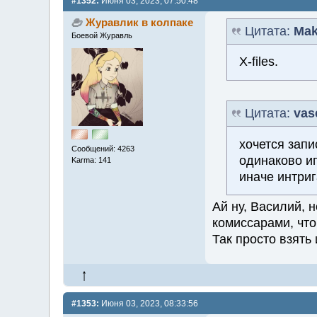
#1352:
Июня 03, 2023, 07:50:48
Журавлик в колпаке
Цитата:
Mak
Боевой Журавль
X-files.
Цитата:
vas
хочется запи
Сообщений: 4263
одинаково и
Karma: 141
иначе интриг
Ай ну, Василий, 
комиссарами, что
Так просто взять
#1353:
Июня 03, 2023, 08:33:56