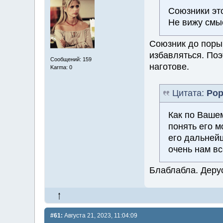
Союзники это
Не вижу смыс
Союзник до поры 
избавляться. Поэ
Сообщений: 159
наготове.
Karma: 0
Цитата:
Ро
Как по Вашем
понять его м
его дальней
очень нам в
Блаблабла. Деру
#61:
Августа 21, 2023, 11:04:09