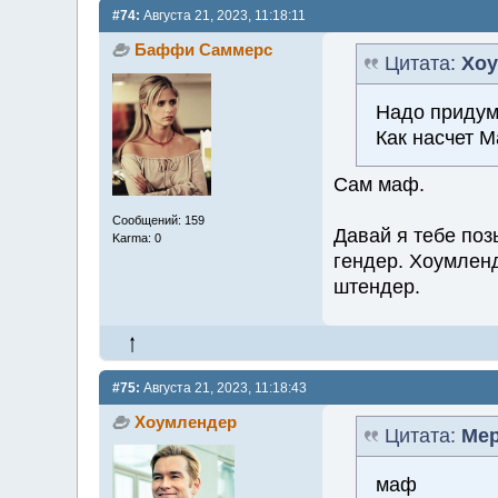
#74:
Августа 21, 2023, 11:18:11
Баффи Саммерс
Цитата:
Хоу
Надо придум
Как насчет 
Сам маф.
Сообщений: 159
Давай я тебе по
Karma: 0
гендер. Хоумлен
штендер.
#75:
Августа 21, 2023, 11:18:43
Хоумлендер
Цитата:
Ме
маф