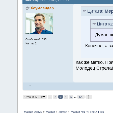
#89:
Августа 21, 2023, 11:35:27
Хоумлендер
Цитата:
Ме
Цитата
Думаешь
Сообщений: 395
Karma: 2
Конечно, а з
Как же метко. Пр
Молодец Стрела!
Страницы 129
1
2
3
4
5
...
129
Мафия Форум
»
Мафия
»
Улитки
»
Мафия №174: The X-Files