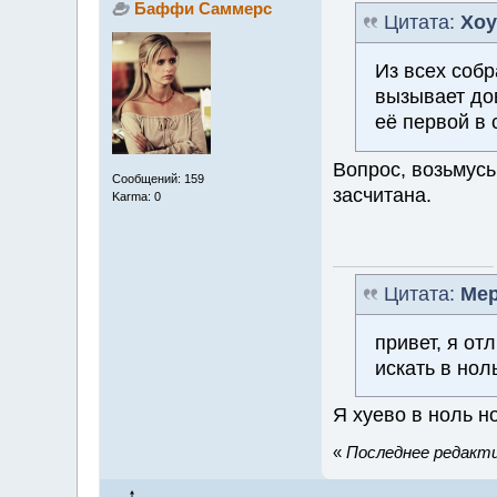
Баффи Саммерс
Цитата:
Хоу
Из всех соб
вызывает до
её первой в
Вопрос, возьмусь
Сообщений: 159
засчитана.
Karma: 0
Цитата:
Ме
привет, я от
искать в нол
Я хуево в ноль н
«
Последнее редакти