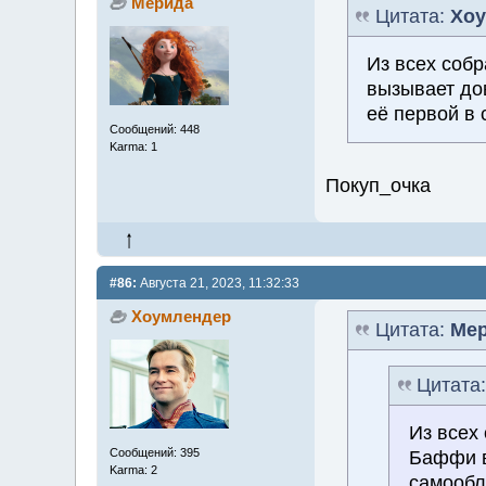
Мерида
Цитата:
Хоу
Из всех соб
вызывает до
её первой в
Сообщений: 448
Karma: 1
Покуп_очка
#86:
Августа 21, 2023, 11:32:33
Хоумлендер
Цитата:
Ме
Цитата
Из всех
Сообщений: 395
Баффи в
Karma: 2
самообл