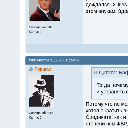
дождался. X-file
этом внукам. Здр
Сообщений: 287
Karma: 2
#80:
Августа 21, 2023, 11:24:46
Роршах
Цитата:
Ба
Тогда почему
и устранять 
Потому что не м
хотел обратить в
Сообщений: 640
Синдиката, как и
Karma: 0
степени чем ФБР