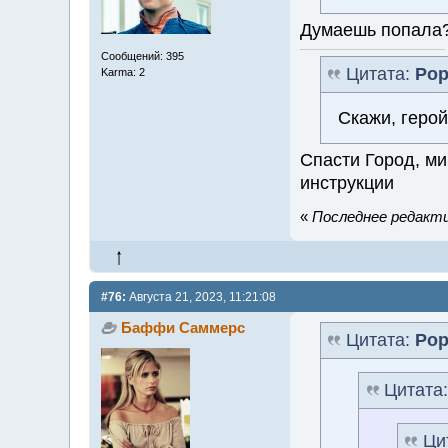
Думаешь попала
Сообщений: 395
Цитата:
Ро
Karma: 2
Скажи, герой
Спасти Город, ми
инструкции
«
Последнее редактир
#76:
Августа 21, 2023, 11:21:08
Баффи Саммерс
Цитата:
Ро
Цитата
Ци