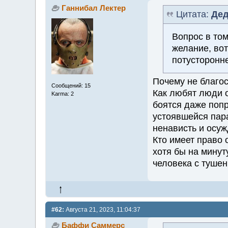
Ганнибал Лектер
Цитата:
Дед
Вопрос в том
желание, вот
потусторонне
Почему не благо
Сообщений: 15
Как любят люди о
Karma: 2
боятся даже попр
устоявшейся пар
ненависть и осу
Кто имеет право 
хотя бы на мину
человека с туше
#62:
Августа 21, 2023, 11:04:37
Баффи Саммерс