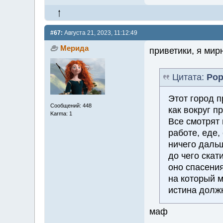
#67:
Августа 21, 2023, 11:12:49
Мерида
приветики, я мир
Цитата:
Ро
Этот город п
Сообщений: 448
как вокруг п
Karma: 1
Все смотрят 
работе, еде,
ничего дальш
до чего ска
оно спасени
на который м
истина должн
маф