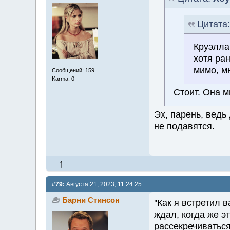
Цитата
Круэлла
хотя ра
мимо, мн
Сообщений: 159
Karma: 0
Стоит. Она м
Эх, парень, ведь
не подавятся.
#79:
Августа 21, 2023, 11:24:25
Барни Стинсон
''Как я встретил 
ждал, когда же э
рассекречиваться