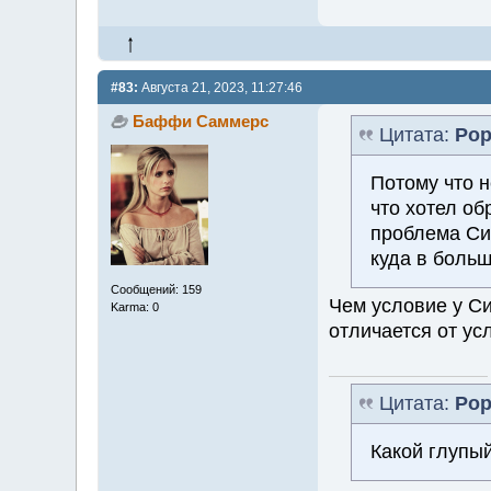
#83:
Августа 21, 2023, 11:27:46
Баффи Саммерс
Цитата:
Ро
Потому что 
что хотел об
проблема Си
куда в боль
Сообщений: 159
Чем условие у С
Karma: 0
отличается от ус
Цитата:
Ро
Какой глупый