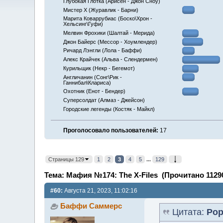
Глубокая Глотка (Арисен - Джон Сноу)
Мистер Х (Журавлик - Барни)
Марита Коваррубиас (Боско\Хрон -
Хельсинг\Гуфи)
Мелвин Фрохики (Шалтай - Мерида)
Джон Байерс (Мессор - Хоумлендер)
Ричард Лэнгли (Лола - Баффи)
Алекс Крайчек (Альва - Слендермен)
Курильщик (Некр - Бегемот)
Англичанин (Сонг\Рик -
Ганнибал\Клариса)
Охотник (Енот - Бендер)
Суперсолдат (Алмаз - Джейсон)
Городские легенды (Костяк - Майкл)
Проголосовало пользователей:
17
Страницы 129
1
2
3
4
5
...
129
Тема: Мафия №174: The X-Files (Прочитано 11290
#60:
Августа 21, 2023, 11:02:16
Баффи Саммерс
Цитата:
Ро