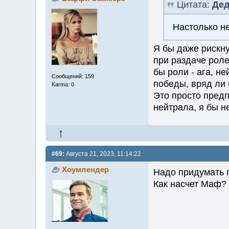
Цитата:
Дед
Настолько н
Я бы даже рискну
при раздаче роле
бы роли - ага, не
Сообщений: 159
победы, вряд ли 
Karma: 0
Это просто предп
нейтрала, я бы н
#69:
Августа 21, 2023, 11:14:22
Хоумлендер
Надо придумать 
Как насчет Маф?