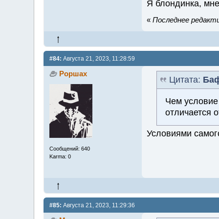
Я блондинка, мне
«
Последнее редакти
#84:
Августа 21, 2023, 11:28:59
Роршах
Цитата:
Ба
Чем условие
отличается о
Условиями самог
Сообщений: 640
Karma: 0
#85:
Августа 21, 2023, 11:29:36