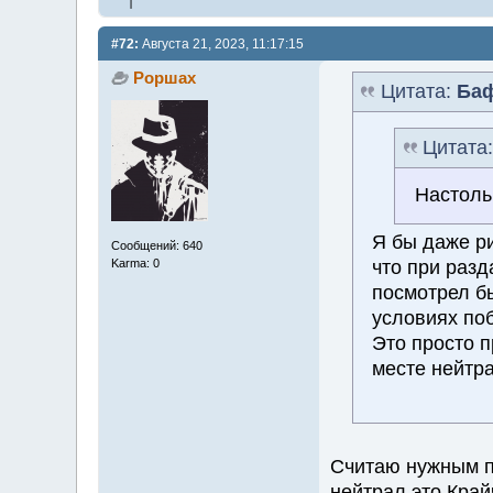
#72:
Августа 21, 2023, 11:17:15
Роршах
Цитата:
Ба
Цитата
Настоль
Я бы даже ри
Сообщений: 640
что при разд
Karma: 0
посмотрел бы
условиях поб
Это просто п
месте нейтра
Считаю нужным по
нейтрал это Край