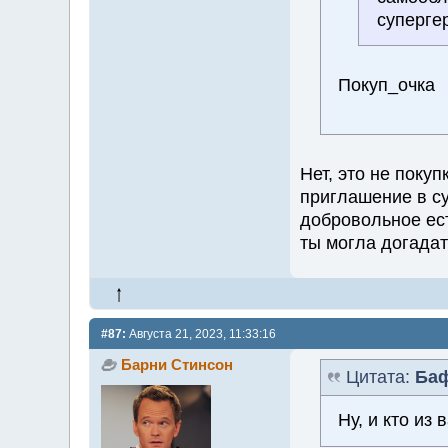
суперге
Покуп_очка
Нет, это не покуп
приглашение в с
добровольное ест
ты могла догадат
#87:
Августа 21, 2023, 11:33:16
Барни Стинсон
Цитата:
Ба
Ну, и кто из