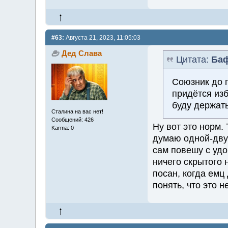
#63:
Августа 21, 2023, 11:05:03
Дед Слава
Цитата:
Ба
Союзник до п
придётся изб
буду держать
Сталина на вас нет!
Сообщений: 426
Ну вот это норм.
Karma: 0
думаю одной-дву
сам повешу с удо
ничего скрытого 
посан, когда емц
понять, что это н