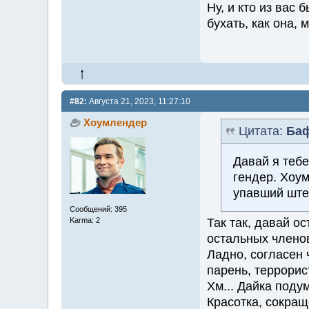
Ну, и кто из вас
бухать, как она, 
#82:
Августа 21, 2023, 11:27:10
Хоумлендер
Цитата:
Ба
Давай я теб
гендер. Хоу
упавший ште
Сообщений: 395
Так так, давай о
Karma: 2
остальных члено
Ладно, согласен 
парень, террорист
Хм... Дайка поду
Красотка, сокращ