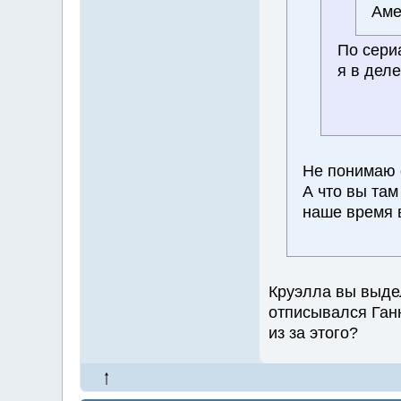
Аме
По сериа
я в деле
Не понимаю о
А что вы там
наше время 
Круэлла вы выде
отписывался Ганн
из за этого?