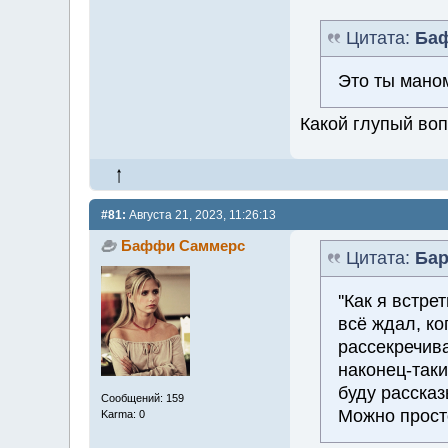
Цитата:
Ба
Это ты мано
Какой глупый воп
#81:
Августа 21, 2023, 11:26:13
Баффи Саммерс
Цитата:
Бар
''Как я встр
всё ждал, ко
рассекречива
наконец-таки
буду рассказ
Сообщений: 159
Можно прост
Karma: 0