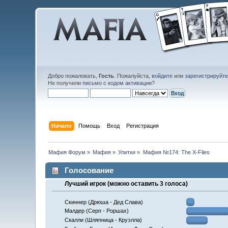
Добро пожаловать,
Гость
. Пожалуйста,
войдите
или
зарегистрируйт
Не получили
письмо с кодом активации
?
Начало
Помощь
Вход
Регистрация
Мафия Форум
»
Мафия
»
Улитки
»
Мафия №174: The X-Files
Голосование
Лучший игрок (можно оставить 3 голоса)
Скиннер (Дрюша - Дед Слава)
Малдер (Серп - Роршах)
Скалли (Шляпница - Круэлла)