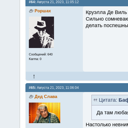
#64:
Августа 21, 2023, 11:05:12
Роршах
Круэлла Де Виль 
Сильно сомневаю
делать поспешны
Сообщений: 640
Karma: 0
#65:
Августа 21, 2023, 11:06:04
Дед Слава
Цитата:
Ба
Да там люба
Настолько невни