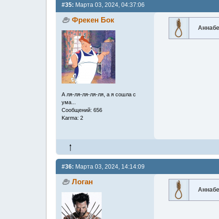
#35:
Марта 03, 2024, 04:37:06
Фрекен Бок
Аннаб
А ля-ля-ля-ля-ля, а я сошла с
ума...
Сообщений: 656
Karma: 2
#36:
Марта 03, 2024, 14:14:09
Логан
Аннаб