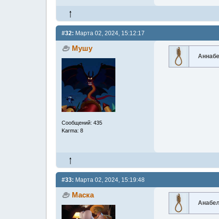
#32:
Марта 02, 2024, 15:12:17
Мушу
Аннаб
Сообщений: 435
Karma: 8
#33:
Марта 02, 2024, 15:19:48
Маска
Анабе