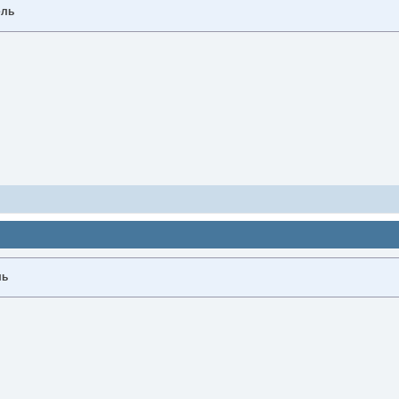
ель
ль