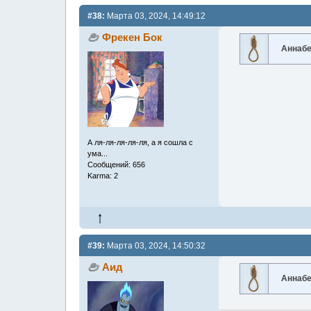
#38:
Марта 03, 2024, 14:49:12
Фрекен Бок
Аннабе
А ля-ля-ля-ля-ля, а я сошла с
ума...
Сообщений: 656
Karma: 2
#39:
Марта 03, 2024, 14:50:32
Аид
Аннабе