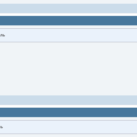
ель
ль