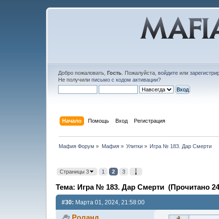
Добро пожаловать,
Гость
. Пожалуйста,
войдите
или
зарегистри
Не получили
письмо с кодом активации
?
Начало
Помощь
Вход
Регистрация
Мафия Форум
»
Мафия
»
Улитки
»
Игра № 183. Дар Смерти
Страницы 3
1
2
3
Тема: Игра № 183. Дар Смерти (Прочитано 24
#30:
Марта 01, 2024, 21:58:00
Роланд