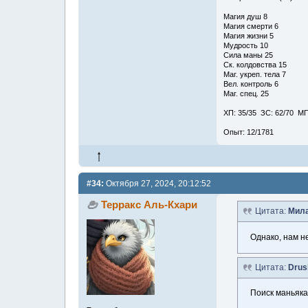
Магия душ 8
Магия смерти 6
Магия жизни 5
Мудрость 10
Сила маны 25
Ск. колдовства 15
Маг. укреп. тела 7
Вел. контроль 6
Маг. спец. 25
ХП: 35/35 ЗС: 62/70 МП
Опыт: 12/1781
#34:
Октября 27, 2024, 20:12:52
Терракс Аль-Кхари
Цитата:
Мила
Однако, нам не
Цитата:
Drus
Поиск маньяка