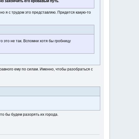
но закончить его кровавый путь
.
 но я с трудом это представляю. Придется какую-то
о это не так. Вспомни хотя бы гробницу
 равного ему по силам. Именно, чтобы разобраться с
что бы будем разорять их города.