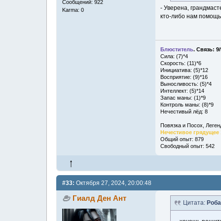
Сообщений: 922
- Уверена, грандмаст
Karma: 0
кто-либо нам помощь
Блюститель
.
Связь: 9/
Сила: (7)*4
Скорость: (11)*6
Инициатива: (5)*12
Восприятие: (9)*16
Выносливость: (5)*4
Интеллект: (5)*14
Запас маны: (1)*9
Контроль маны: (8)*9
Нечестивый лёд: 8
Повязка и Посох, Леге
Нечестивое грядущее 
Общий опыт: 879
Свободный опыт: 542
#33:
Октября 27, 2024, 20:00:48
Гиалд Ден Ант
Цитата:
Роба