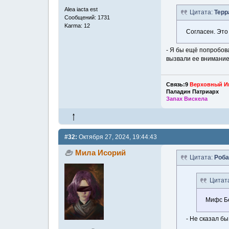
Alea iacta est
Цитата:
Терр
Сообщений: 1731
Karma: 12
Согласен. Это
- Я бы ещё попробова
вызвали ее внимание 
Связь:9
Верховный И
Паладин Патриарх
Запах Вискела
#32:
Октября 27, 2024, 19:44:43
Мила Исорий
Цитата:
Роба
Цитат
Мифс Бе
- Не сказал б