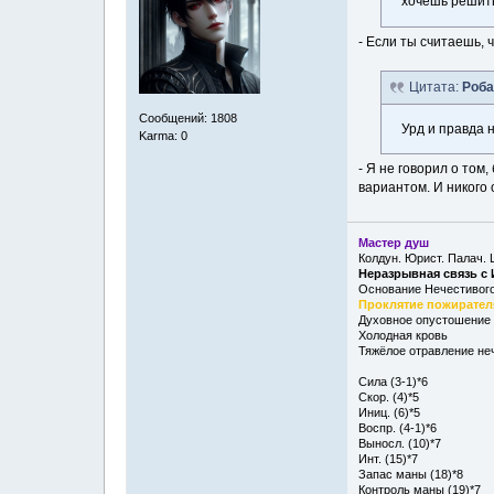
хочешь решить
- Если ты считаешь, 
Цитата:
Роба
Сообщений: 1808
Урд и правда н
Karma: 0
- Я не говорил о том
вариантом. И никого 
Мастер душ
Колдун. Юрист. Палач. 
Неразрывная связь с
Основание Нечестивог
Проклятие пожирател
Духовное опустошение
Холодная кровь
Тяжёлое отравление н
Сила (3-1)*6
Скор. (4)*5
Иниц. (6)*5
Воспр. (4-1)*6
Выносл. (10)*7
Инт. (15)*7
Запас маны (18)*8
Контроль маны (19)*7