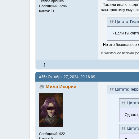
Теплое брюшко
- Так или иначе, над
Сообщений: 2296
альтернативу ему пр
Karma: 11
Цитата:
Гиал
- Если ты счи
- Но это безопаснее
«
Последнее редактиров
#35:
Октября 27, 2024, 20:16:09
Мила Исорий
Цитата:
Терр
Цитат
Однако,
Цитат
Сообщений: 922
Karma: 0