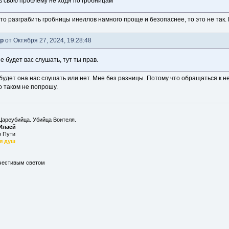
 свою проблему не ходя по гробницам
что разграбить гробницы инеллов намного проще и безопаснее, то это не так
р
от Октября 27, 2024, 19:28:48
е будет вас слушать, тут ты прав.
, будет она нас слушать или нет. Мне без разницы. Потому что обращаться к 
о таком не попрошу.
Цареубийца. Убийца Воителя.
 Илаей
о Пути
я душ
ечестивым светом