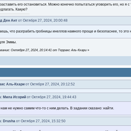
о заставить его остановиться. Можно конечно попытаться уговорить его, но я 
едлагать. Какую?
д Ден Ант
от Октября 27, 2024, 20:00:48
таешь, что разграбить гробницы инеллов намного проще и безопаснее, то это 
 для Эммы.
ание: Октября 27, 2024, 20:14:41 от Терракс Аль-Кхари
»
акс Аль-Кхари
от Октября 27, 2024, 20:12:52
а:
Мила Исорий
от Октября 27, 2024, 19:44:43
 нам не нужно самим что-то с ним делать. В задании сказано: найти.
а:
Drusha
от Октября 27, 2024, 15:32:50