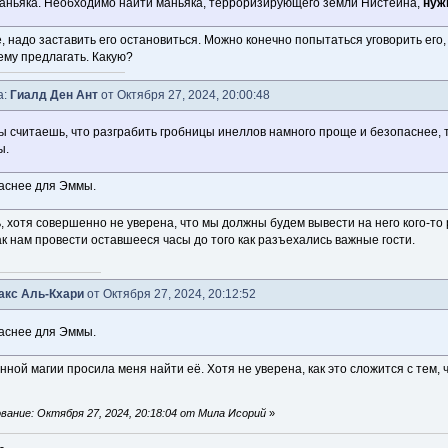
аньяка. Необходимо найти маньяка, терроризирующего земли Нистейна,
нуж
е, надо заставить его остановиться. Можно конечно попытаться уговорить его,
ему предлагать. Какую?
а:
Гиалд Ден Ант
от Октября 27, 2024, 20:00:48
ты считаешь, что разграбить гробницы инеллов намного проще и безопаснее, т
ы.
паснее для Эммы.
, хотя совершенно не уверена, что мы должны будем вывести на него кого-то
ак нам провести оставшееся часы до того как разъехались важные гости.
акс Аль-Кхари
от Октября 27, 2024, 20:12:52
паснее для Эммы.
нной магии просила меня найти её. Хотя не уверена, как это сложится с тем, 
ание: Октября 27, 2024, 20:18:04 от Мила Исорий
»