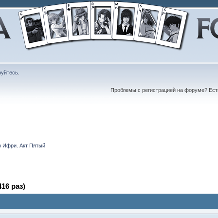
руйтесь
.
Проблемы с регистрацией на форуме? Ес
 Ифри. Акт Пятый
16 раз)