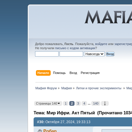
Добро пожаловать,
Гость
. Пожалуйста,
войдите
или
зарегистри
Не получили
письмо с кодом активации
?
Начало
Помощь
Вход
Регистрация
Мафия Форум
»
Мафия
»
Литки и прочие эксперименты 
»
Мир
Страницы 140
1
2
3
4
...
140
Тема: Мир Ифри. Акт Пятый (Прочитано 1034
#30:
Октября 27, 2024, 19:33:13
Робар