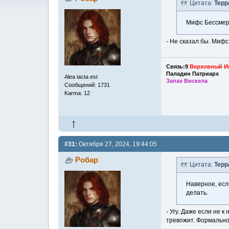
Цитата:
Терр
Мифс Бессмерт
- Не сказал бы. Миф
Связь:9
Верховный И
Паладин Патриарх
Alea iacta est
Запах Вискела
Сообщений: 1731
Karma: 12
#31:
Октября 27, 2024, 19:44:05
Робар
Цитата:
Терр
Наверное, есл
делать.
- Угу. Даже если не к
тревожит. Формально.