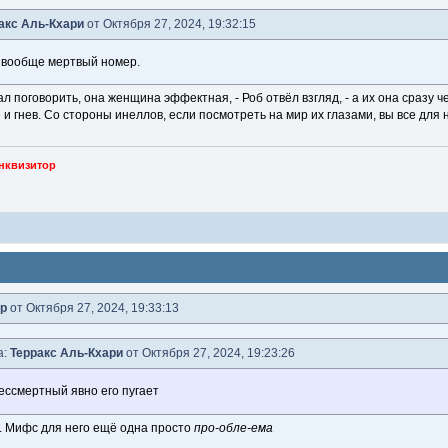
акс Аль-Кхари
от Октября 27, 2024, 19:32:15
 вообще мертвый номер.
л поговорить, она женщина эффектная, - Роб отвёл взгляд, - а их она сразу че
и гнев. Со стороны инеллов, если посмотреть на мир их глазами, вы все для н
нквизитор
р
от Октября 27, 2024, 19:33:13
а:
Терракс Аль-Кхари
от Октября 27, 2024, 19:23:26
ссмертный явно его пугает
ы. Мифс для него ещё одна просто
про-обле-ема