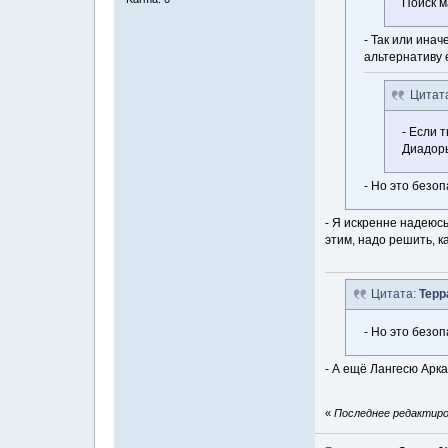
Поиск м
- Так или инач
альтернативу 
Цитат
- Если 
Диадор
- Но это безо
- Я искренне надеюсь
этим, надо решить, к
Цитата:
Терр
- Но это безо
- А ещё Лангесю Арка
«
Последнее редактиров