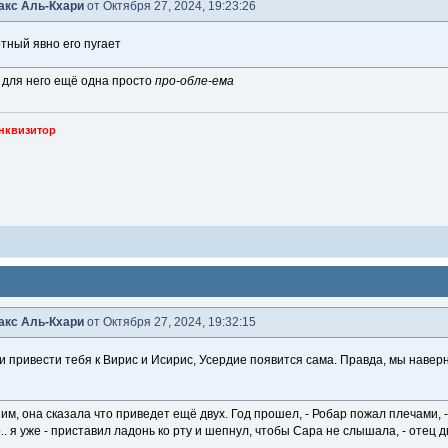
акс Аль-Кхари
от Октября 27, 2024, 19:23:26
ный явно его пугает
с для него ещё одна просто
про-обле-ема
нквизитор
акс Аль-Кхари
от Октября 27, 2024, 19:32:15
и привести тебя к Вирис и Исирис, Усердие появится сама. Правда, мы наверн
 ним, она сказала что приведет ещё двух. Год прошел, - Робар пожал плечами, -
. я уже - приставил ладонь ко рту и шепнул, чтобы Сара не слышала, - отец д