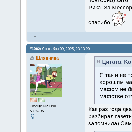
повторно) зато 
Рика. За Мессор
спасибо
#1082:
Сентября 09, 2025, 03:13:20
Шляпница
Цитата:
Ka
Я так и не 
хорошим ма
мафом не бы
мафстве от
Сообщений: 11906
Как раз года дв
Karma: 97
разбирал газеты
запомнила) Сам