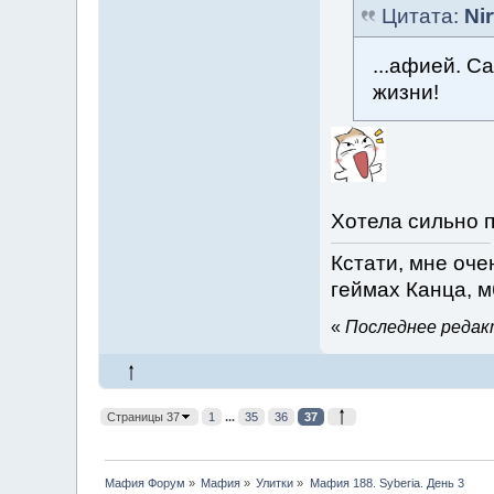
Цитата:
Ni
...афией. С
жизни!
Хотела сильно 
Кстати, мне оче
геймах Канца, м
«
Последнее редакт
Страницы 37
1
...
35
36
37
Мафия Форум
»
Мафия
»
Улитки
»
Мафия 188. Syberia. День 3