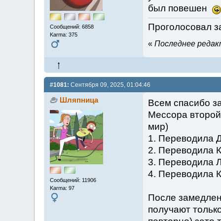
был повешен
Проголосовал за
Сообщений: 6858
Karma: 375
«
Последнее редакти
#1081:
Сентября 09, 2025, 01:04:46
Шляпница
Всем спасибо за
Мессора второй
мир)
1. Переводила 
2. Переводила К
3. Переводила Л
4. Переводила К
Сообщений: 11906
Karma: 97
После замедлени
получают тольк