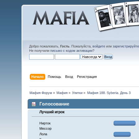
Добро пожаловать,
Гость
. Пожалуйста,
войдите
или
зарегистрируйт
Не получили
письмо с кодом активации
?
Начало
Помощь
Вход
Регистрация
Мафия Форум
»
Мафия
»
Улитки
»
Мафия 188. Syberia. День 3
Голосование
Лучший игрок
Нирток
Мессор
Лола