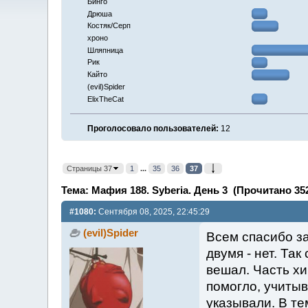
Бинго
Дрюша
Костяк/Серп
хроно
Шляпница
Рик
Кайто
(evil)Spider
ElixTheCat
Проголосовало пользователей:
12
Страницы 37
1
...
35
36
37
Тема: Мафия 188. Syberia. День 3 (Прочитано 352
#1080:
Сентября 08, 2025, 22:45:29
(evil)Spider
Всем спасибо за
двумя - нет. Та
вешал. Часть хи
помогло, учитыв
указывали. В те