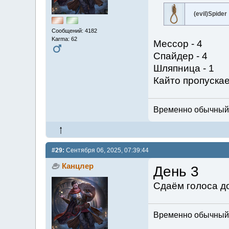
(evil)Spider
Сообщений: 4182
Karma: 62
Мессор - 4
Спайдер - 4
Шляпница - 1
Кайто пропуска
Временно обычный м
#29:
Сентября 06, 2025, 07:39:44
Канцлер
День 3
Сдаём голоса до
Временно обычный м