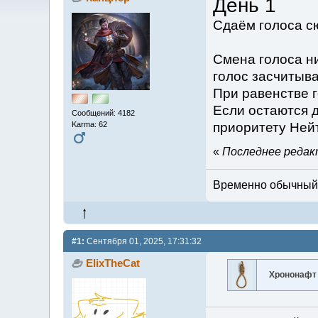
День 1
Сдаём голоса сю
Смена голоса н
голос засчитыва
При равенстве г
Если остаются д
Сообщений: 4182
Karma: 62
приоритету Не
«
Последнее редакт
Временно обычный м
#1:
Сентября 01, 2025, 17:31:32
ElixTheCat
Хрононафт