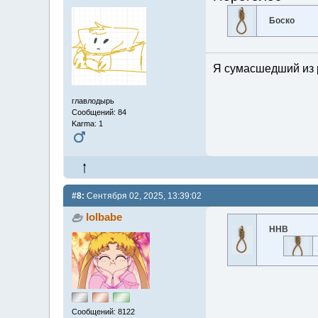
Боско
Я сумасшедший из 
главлодырь
Сообщений: 84
Karma: 1
#8:
Сентября 02, 2025, 13:39:02
lolbabe
ННВ
Сообщений: 8122