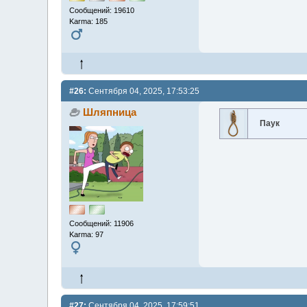
Сообщений: 19610
Karma: 185
#26:
Сентября 04, 2025, 17:53:25
Шляпница
Паук
Сообщений: 11906
Karma: 97
#27:
Сентября 04, 2025, 17:59:51