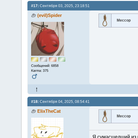
#17:
Сентября 03, 2025, 23:18:51
(evil)Spider
Мессор
Сообщений: 6858
Karma: 375
#18:
Сентября 04, 2025, 08:54:41
ElixTheCat
Мессор
Я сумасшедший из 