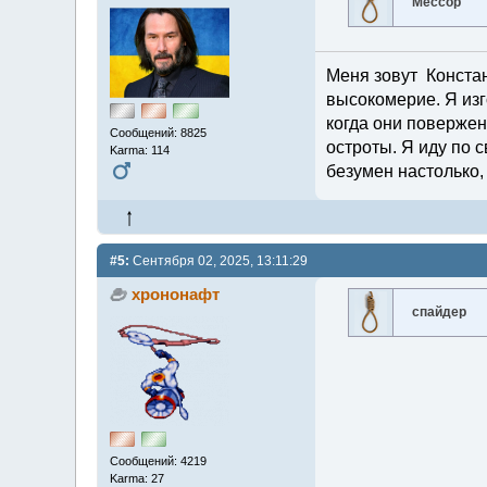
Мессор
Меня зовут Констант
высокомерие. Я изг
когда они повержен
Сообщений: 8825
остроты. Я иду по с
Karma: 114
безумен настолько,
#5:
Сентября 02, 2025, 13:11:29
хрононафт
спайдер
Сообщений: 4219
Karma: 27