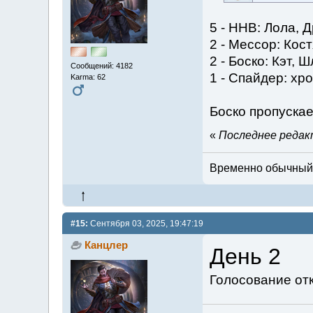
5 - ННВ: Лола, 
2 - Мессор: Кос
2 - Боско: Кэт, 
Сообщений: 4182
1 - Спайдер: хр
Karma: 62
Боско пропуска
«
Последнее редакт
Временно обычный м
#15:
Сентября 03, 2025, 19:47:19
Канцлер
День 2
Голосование отк