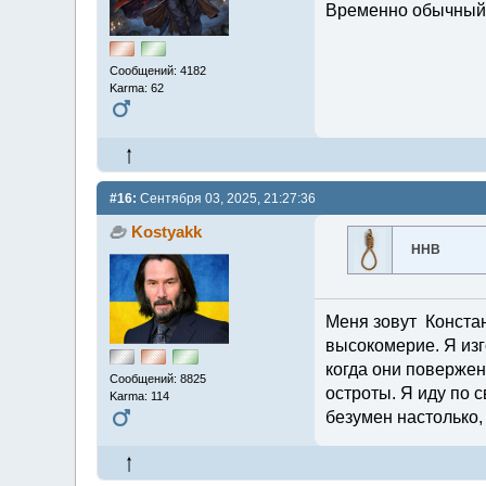
Временно обычный м
Сообщений: 4182
Karma: 62
#16:
Сентября 03, 2025, 21:27:36
Kostyakk
ННВ
Меня зовут Констант
высокомерие. Я изг
когда они повержен
Сообщений: 8825
остроты. Я иду по с
Karma: 114
безумен настолько,