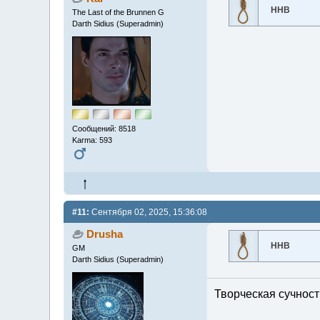
ННВ
The Last of the Brunnen G
Darth Sidius (Superadmin)
Сообщений: 8518
Karma: 593
#11:
Сентября 02, 2025, 15:36:08
Drusha
ННВ
GM
Darth Sidius (Superadmin)
Творческая сучность