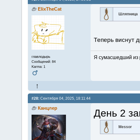
ElixTheCat
Шляпница
Теперь виснут д
главлодырь
Я сумасшедший из 
Сообщений: 84
Karma: 1
#28:
Сентября 04, 2025, 18:11:44
Канцлер
День 2 з
Messor