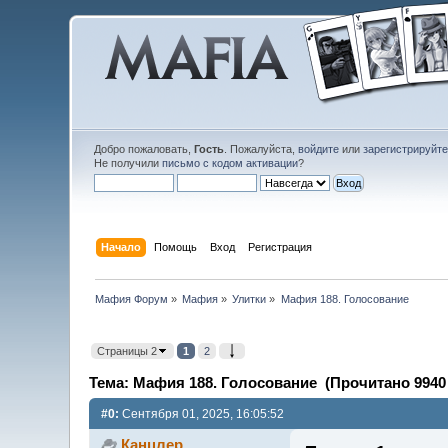
Добро пожаловать,
Гость
. Пожалуйста,
войдите
или
зарегистрируйт
Не получили
письмо с кодом активации
?
Начало
Помощь
Вход
Регистрация
Мафия Форум
»
Мафия
»
Улитки
»
Мафия 188. Голосование
Страницы 2
1
2
Тема: Мафия 188. Голосование (Прочитано 9940 
#0:
Сентября 01, 2025, 16:05:52
Канцлер