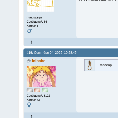
главлодырь
Сообщений: 84
Karma: 1
#19:
Сентября 04, 2025, 10:58:45
lolbabe
Мессор
Сообщений: 8122
Karma: 73