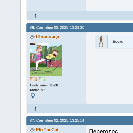
#6:
Сентября 02, 2025, 13:23:20
Шляпница
Боско
Сообщений: 11906
Karma: 97
#7:
Сентября 02, 2025, 13:25:14
ElixTheCat
Переголос