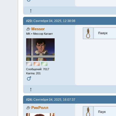
#23:
Сентября 04, 2025, 12:38:08
Messor
Павук
МК = Мессор Катает
Сообщений: 7017
Karma: 201
#24:
Сентября 04, 2025, 16:07:37
РикРолл
Паук