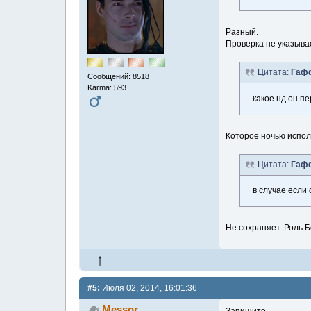
Разный.
Проверка не указыва
Цитата:
Гаф
Сообщений: 8518
Karma: 593
какое нд он п
Которое ночью испол
Цитата:
Гаф
в случае если 
Не сохраняет. Роль Б
#5:
Июля 02, 2014, 16:01:36
Messor