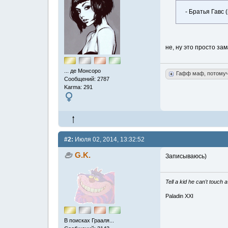
- Братья Гавс 
не, ну это просто за
... де Монсоро
Гафф маф, потому
Сообщений: 2787
Karma: 291
#2:
Июля 02, 2014, 13:32:52
G.K.
Записываюсь)
Tell a kid he can't touch 
Paladin XXI
В поисках Грааля...