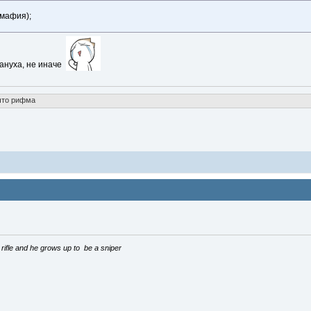
(мафия);
мануха, не иначе
что рифма
a rifle and he grows up to be a sniper