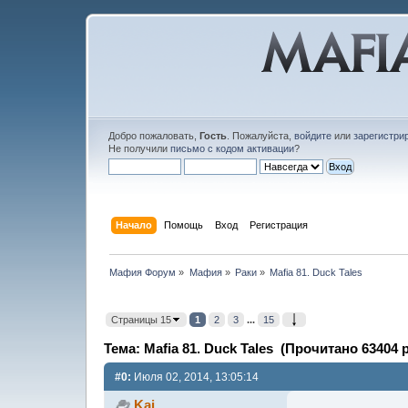
Добро пожаловать,
Гость
. Пожалуйста,
войдите
или
зарегистри
Не получили
письмо с кодом активации
?
Начало
Помощь
Вход
Регистрация
Мафия Форум
»
Мафия
»
Раки
»
Mafia 81. Duck Tales
Страницы 15
1
2
3
...
15
Тема: Mafia 81. Duck Tales (Прочитано 63404 р
#0:
Июля 02, 2014, 13:05:14
Kai