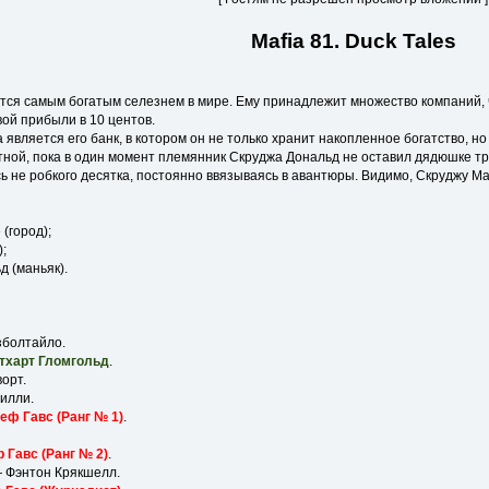
Mafia 81. Duck Tales
тся самым богатым селезнем в мире. Ему принадлежит множество компаний, 
вой прибыли в 10 центов.
вляется его банк, в котором он не только хранит накопленное богатство, но 
ной, пока в один момент племянник Скруджа Дональд не оставил дядюшке тр
ь не робкого десятка, постоянно ввязываясь в авантюры. Видимо, Скруджу Ма
 (город);
);
д (маньяк).
болтайло.
тхарт Гломгольд
.
орт.
илли.
еф Гавс (Ранг № 1)
.
 Гавс (Ранг № 2)
.
 Фэнтон Крякшелл.