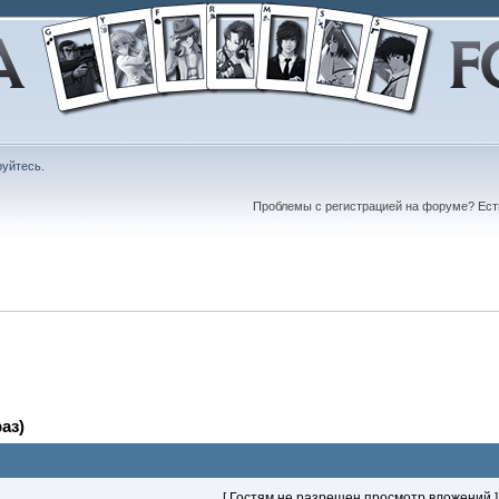
руйтесь
.
Проблемы с регистрацией на форуме? Ес
аз)
[ Гостям не разрешен просмотр вложений ]