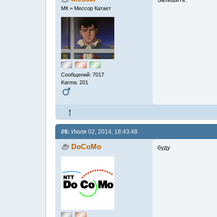
Запишите.
МК = Мессор Катает
Сообщений: 7017
Karma: 201
#6:
Июля 02, 2014, 18:43:48
DoCoMo
буду