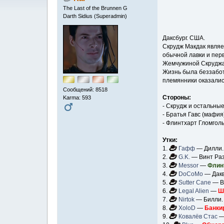
The Last of the Brunnen G
Darth Sidius (Superadmin)
Даксбург. США.
Скрудж Макдак являе
обычной лавки и пер
Жемчужиной Скруджа я
Жизнь была беззабот
племянники оказалис
Сообщений: 8518
Стороны:
Karma: 593
- Скрудж и остальные
- Братья Гавс (мафия
- Флинтхарт Гломголь
Утки:
1.
Гафф
— Дилли.
2.
G.K.
— Винт Раз
3.
Messor
—
Флин
4.
DoCoMo
— Дакв
5.
Sutter Cane
— В
6.
Legal Alien
—
Ш
7.
Nirtok
— Билли.
8.
XoloD
—
Банкир
9.
Ковалёв Стас
—