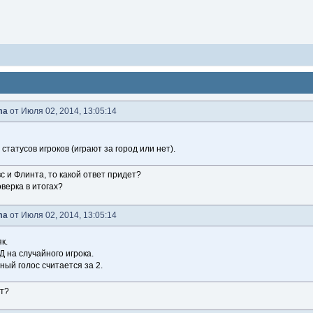
ma
от Июля 02, 2014, 13:05:14
статусов игроков (играют за город или нет).
с и Флинта, то какой ответ придет?
верка в итогах?
ma
от Июля 02, 2014, 13:05:14
к.
Д на случайного игрока.
ный голос считается за 2.
ит?