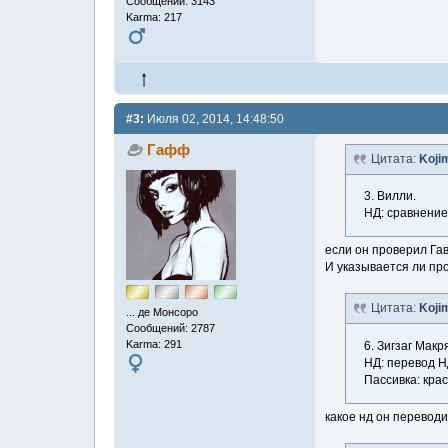
Сообщений: 3143
Karma: 217
#3:
Июля 02, 2014, 14:48:50
Гафф
Цитата:
Koji
3. Вилли.
НД: сравнение 
если он проверил Гав
И указывается ли про
Цитата:
Koji
... де Монсоро
Сообщений: 2787
Karma: 291
6. Зигзаг Макря
НД: перевод Н
Пассивка: крас
какое нд он перевод