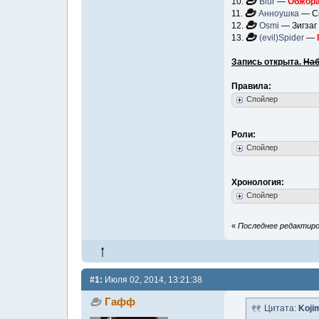
10.
Blur
—
Обжора
11.
Анноушка
— Ск
12.
Osmi
— Зигзаг
13.
(evil)Spider
—
Запись открыта.
Наб
Правила:
Спойлер
Роли:
Спойлер
Хронология:
Спойлер
«
Последнее редактиров
#1:
Июля 02, 2014, 13:21:38
Гафф
Цитата:
Koji