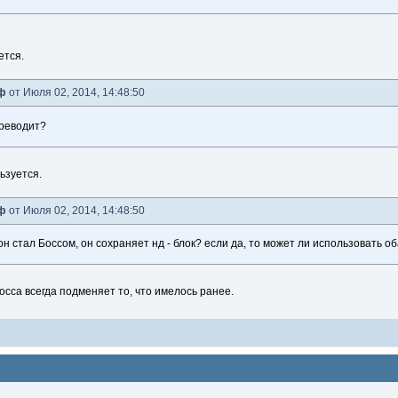
ется.
ф
от Июля 02, 2014, 14:48:50
ереводит?
ьзуется.
ф
от Июля 02, 2014, 14:48:50
он стал Боссом, он сохраняет нд - блок? если да, то может ли использовать об
осса всегда подменяет то, что имелось ранее.