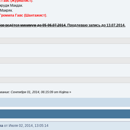
 Гавс (Журналист)
.
рудж Макдак.
 Макряк.
Громила Гавс (Шантажист)
.
ор ведётся минимум до 05-06.07.2014
. Продлеваю запись до 13.07.2014.
ание: Сентября 01, 2014, 06:15:09 от Kojima
»
ma
от Июля 02, 2014, 13:05:14