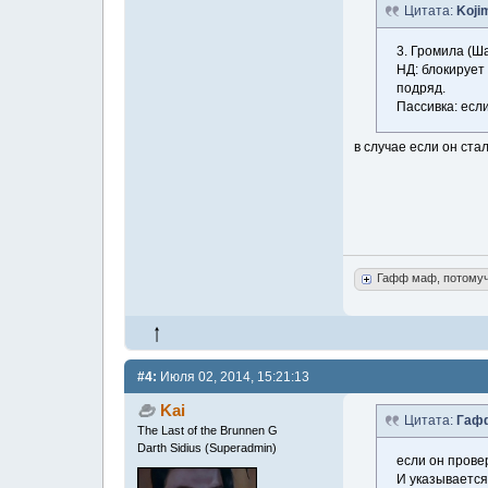
Цитата:
Koji
3. Громила (Ш
НД: блокирует 
подряд.
Пассивка: есл
в случае если он ста
Гафф маф, потому
#4:
Июля 02, 2014, 15:21:13
Kai
Цитата:
Гаф
The Last of the Brunnen G
Darth Sidius (Superadmin)
если он провер
И указывается