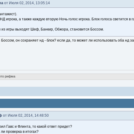
ma
от Июля 02, 2014, 13:05:14
антажист).
НД игрока, а также каждую вторую Ночь голос игрока. Блок голоса светится в 
и из игры выходят Шеф, Банкир, Обжора, становится Боссом.
л Боссом, он сохраняет нд - блок? если да, то может ли использовать оба нд з
что рифма
ф
от Июля 02, 2014, 14:48:50
ил Гавс и Флинта, то какой ответ придет?
 ли проверка в итогах?