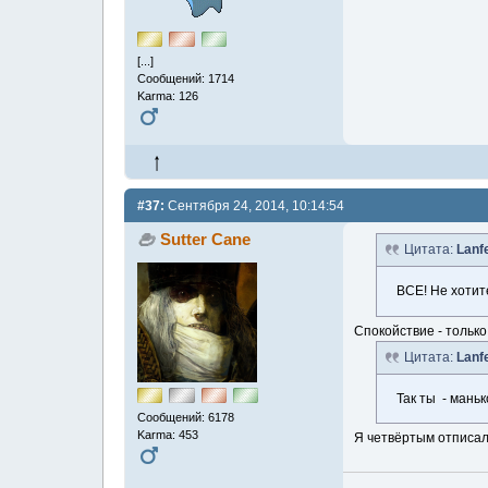
[...]
Сообщений: 1714
Karma: 126
#37:
Сентября 24, 2014, 10:14:54
Sutter Cane
Цитата:
Lanf
ВСЕ! Не хотите
Спокойствие - только
Цитата:
Lanf
Так ты - маньк
Сообщений: 6178
Karma: 453
Я четвёртым отписал