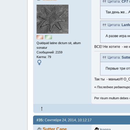
Цитата:
CF7
Так день же...
Цитата:
Lanf
А разве игра 
Quidquid latine dictum sit, altum
ВСЕ! Не хотите - не 
sonatur
Сообщений: 2159
Karma: 79
Цитата:
Sutt
Первые три от
Так ты - манько!!! О_
«
Последнее редактиров
Per risum multum debes 
#35:
Сентября 24, 2014, 10:12:17
Sutter Cane
Inanna
,