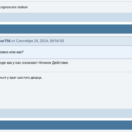
cognoscere stultum
ear756
от Сентября 24, 2014, 09:54:50
можно или как?
роде как у нас означает Ночное Действие.
ься у врат шестого дворца.