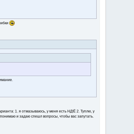
ошибки
имание.
ианта: 1. я отмазываюсь, у меня есть НД!Ё 2. Туплю, у
не понимаю и задаю спешл вопросы, чтобы вас запутать.