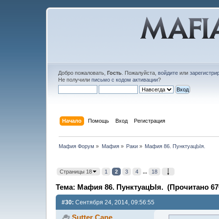
Добро пожаловать,
Гость
. Пожалуйста,
войдите
или
зарегистри
Не получили
письмо с кодом активации
?
Начало
Помощь
Вход
Регистрация
Мафия Форум
»
Мафия
»
Раки
»
Мафия 86. ПунктуацЫя.
Страницы 18
1
2
3
4
...
18
Тема: Мафия 86. ПунктуацЫя. (Прочитано 67
#30:
Сентября 24, 2014, 09:56:55
Sutter Cane