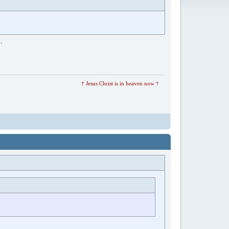
.
† Jesus Christ is in heaven now †