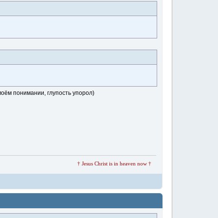
моём понимании, глупость упорол)
† Jesus Christ is in heaven now †