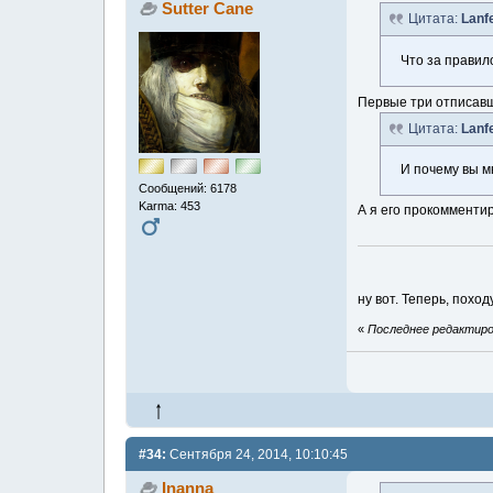
Sutter Cane
Цитата:
Lanf
Что за правил
Первые три отписавш
Цитата:
Lanf
И почему вы м
Сообщений: 6178
Karma: 453
А я его прокомментир
ну вот. Теперь, похо
«
Последнее редактиров
#34:
Сентября 24, 2014, 10:10:45
Inanna