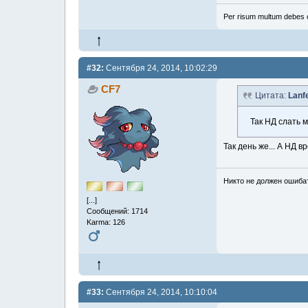
Per risum multum debes 
#32:
Сентября 24, 2014, 10:02:29
CF7
Цитата:
Lanf
Так НД слать 
Так день же... А НД в
Никто не должен ошибат
[...]
Сообщений: 1714
Karma: 126
#33:
Сентября 24, 2014, 10:10:04