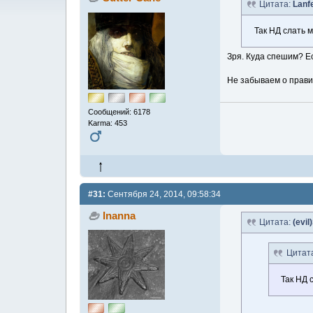
Цитата:
Lanf
Так НД слать м
Зря. Куда спешим? Ес
Не забываем о прави
Сообщений: 6178
Karma: 453
#31:
Сентября 24, 2014, 09:58:34
Inanna
Цитата:
(evil
Цитат
Так НД 