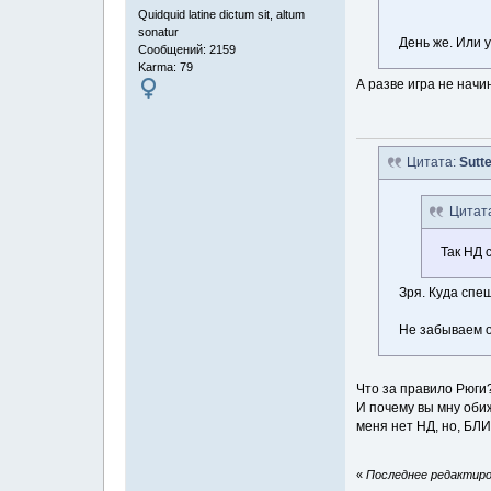
Quidquid latine dictum sit, altum
sonatur
День же. Или 
Сообщений: 2159
Karma: 79
А разве игра не начи
Цитата:
Sutt
Цитат
Так НД 
Зря. Куда спе
Не забываем о
Что за правило Рюги
И почему вы мну обиж
меня нет НД, но, БЛИ
«
Последнее редактиров