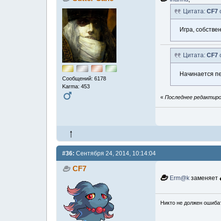
Цитата:
CF7
Игра, собстве
Цитата:
CF7
Начинается пе
Сообщений: 6178
Karma: 453
«
Последнее редактиров
#36:
Сентября 24, 2014, 10:14:04
CF7
Erm@k
заменяет
Никто не должен ошибат