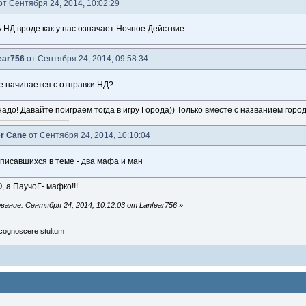
от Сентября 24, 2014, 10:02:29
 А НД вроде как у нас означает Ночное Действие.
ear756
от Сентября 24, 2014, 09:58:34
не начинается с отправки НД?
надо! Давайте поиграем тогда в игру Города)) Только вместе с названием гор
er Cane
от Сентября 24, 2014, 10:10:04
писавшихся в теме - два мафа и ман
О, а ПаучоГ- мафко!!!
ание: Сентября 24, 2014, 10:12:03 от Lanfear756
»
cognoscere stultum