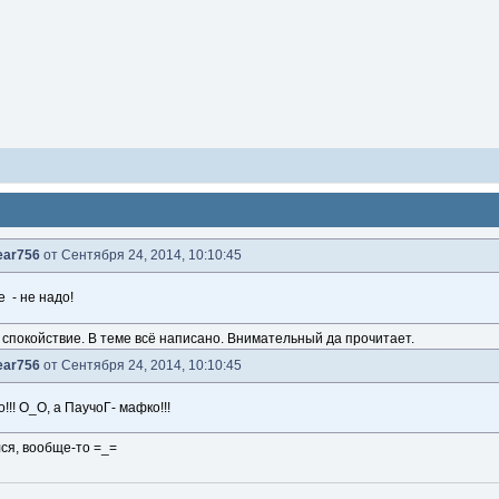
ear756
от Сентября 24, 2014, 10:10:45
 - не надо!
 спокойствие. В теме всё написано. Внимательный да прочитает.
ear756
от Сентября 24, 2014, 10:10:45
о!!! О_О, а ПаучоГ- мафко!!!
ся, вообще-то =_=