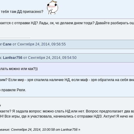
у тебя там ДД припасено?
нается с отправки НД? Лады, ок, чо делаем днем тогда? Давайте разбирать 
er Cane
от Сентября 24, 2014, 09:56:55
а:
Lanfear756
от Сентября 24, 2014, 09:54:50
слать можно или как?))
шим? Если мир - зря спалила наличие НД, если маф - зря обратила на себя вн
 правиле Рюги.
?
аете? Я задала вопрос: можно слать НД или нет. Вопрос предполагает два вар
Н! Все игры, где я участвовала, начинались с отправки НД!3. Ахтунг! Я ничо 
ание: Сентября 24, 2014, 10:00:58 от Lanfear756
»