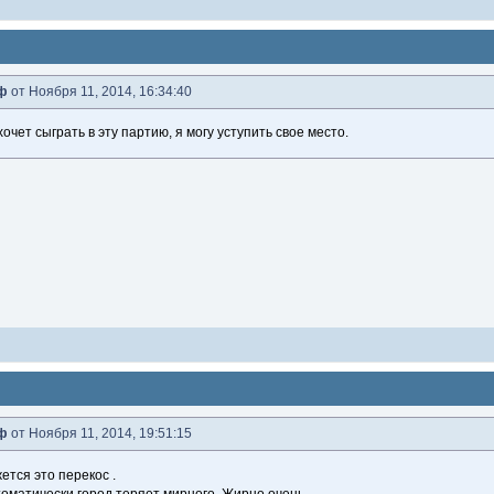
ф
от Ноября 11, 2014, 16:34:40
хочет сыграть в эту партию, я могу уступить свое место.
ф
от Ноября 11, 2014, 19:51:15
ется это перекос .
втоматически город теряет мирного. Жирно очень.