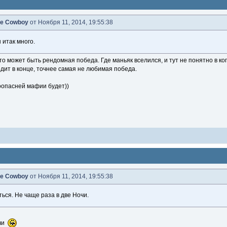
e Cowboy
от Ноября 11, 2014, 19:55:38
 итак много.
 это может быть рендомная победа. Где маньяк вселился, и тут не понятно в ког
дит в конце, точнее самая не любимая победа.
поопасней мафии будет))
e Cowboy
от Ноября 11, 2014, 19:55:38
ься. Не чаще раза в две Ночи.
очи