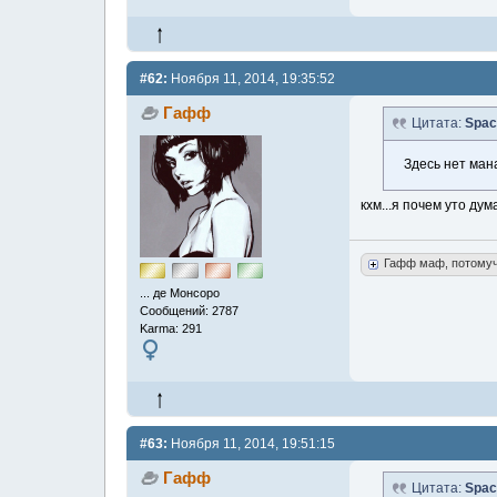
#62:
Ноября 11, 2014, 19:35:52
Гафф
Цитата:
Spac
Здесь нет мана
кхм...я почем уто ду
Гафф маф, потому
... де Монсоро
Сообщений: 2787
Karma: 291
#63:
Ноября 11, 2014, 19:51:15
Гафф
Цитата:
Spac