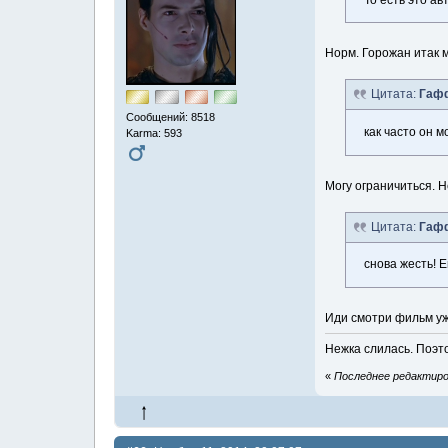
Норм. Горожан итак м
Цитата:
Гаф
Сообщений: 8518
как часто он м
Karma: 593
Могу ограничиться. Н
Цитата:
Гаф
снова жесть! Е
Иди смотри фильм уж
Нежка слилась. Поэт
«
Последнее редактиров