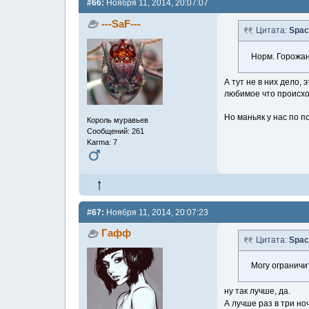
#66:
Ноября 11, 2014, 20:07:07
---SaF---
Цитата:
Spac
Норм. Горожан
А тут не в них дело,
любимое что происхо
Но маньяк у нас по 
Король муравьев
Сообщений: 261
Karma: 7
#67:
Ноября 11, 2014, 20:07:23
Гафф
Цитата:
Spac
Могу ограничит
ну так лучше, да.
А лучше раз в три н