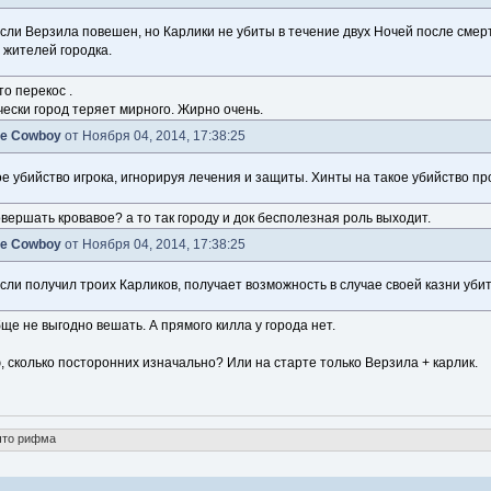
если Верзила повешен, но Карлики не убиты в течение двух Ночей после сме
 жителей городка.
то перекос .
чески город теряет мирного. Жирно очень.
e Cowboy
от Ноября 04, 2014, 17:38:25
ое убийство игрока, игнорируя лечения и защиты. Хинты на такое убийство пр
овершать кровавое? а то так городу и док бесполезная роль выходит.
e Cowboy
от Ноября 04, 2014, 17:38:25
сли получил троих Карликов, получает возможность в случае своей казни убит
бще не выгодно вешать. А прямого килла у города нет.
 сколько посторонних изначально? Или на старте только Верзила + карлик.
что рифма