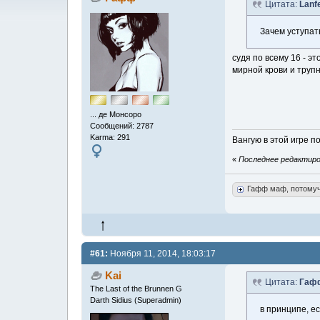
Цитата:
Lanf
Зачем уступат
судя по всему 16 - э
мирной крови и трупн
... де Монсоро
Сообщений: 2787
Karma: 291
Вангую в этой игре 
«
Последнее редактиров
Гафф маф, потому
#61:
Ноября 11, 2014, 18:03:17
Kai
Цитата:
Гаф
The Last of the Brunnen G
Darth Sidius (Superadmin)
в принципе, ес