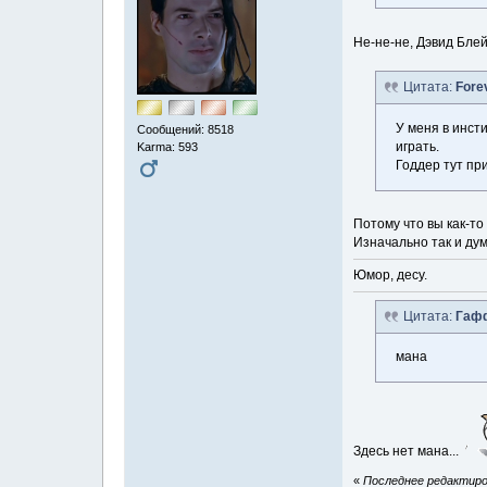
Не-не-не, Дэвид Бле
Цитата:
Fore
У меня в инсти
Сообщений: 8518
играть.
Karma: 593
Годдер тут пр
Потому что вы как-то 
Изначально так и дум
Юмор, десу.
Цитата:
Гаф
мана
Здесь нет мана...
«
Последнее редактиров