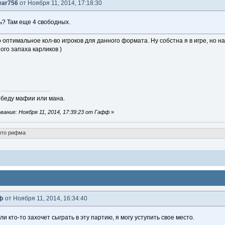
ear756
от Ноября 11, 2014, 17:18:30
ь? Там еще 4 свободных.
то оптимальное кол-во игроков для данного формата. Ну собстна я в игре, но на
ого запаха карликов )
победу мафии или мана.
ание: Ноября 11, 2014, 17:39:23 от Гафф
»
что рифма
ф
от Ноября 11, 2014, 16:34:40
ли кто-то захочет сыграть в эту партию, я могу уступить свое место.