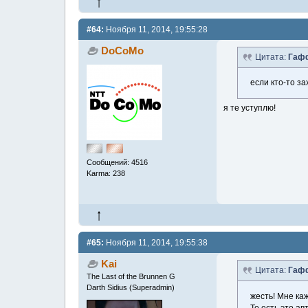
#64:
Ноября 11, 2014, 19:55:28
DoCoMo
Цитата:
Гаф
если кто-то за
я те уступлю!
Сообщений: 4516
Karma: 238
#65:
Ноября 11, 2014, 19:55:38
Kai
Цитата:
Гаф
The Last of the Brunnen G
Darth Sidius (Superadmin)
жесть! Мне каж
То есть это а