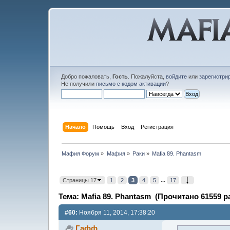
Добро пожаловать,
Гость
. Пожалуйста,
войдите
или
зарегистри
Не получили
письмо с кодом активации
?
Начало
Помощь
Вход
Регистрация
Мафия Форум
»
Мафия
»
Раки
»
Mafia 89. Phantasm
Страницы 17
1
2
3
4
5
...
17
Тема: Mafia 89. Phantasm (Прочитано 61559 р
#60:
Ноября 11, 2014, 17:38:20
Гафф