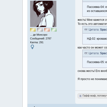
Пассивка-04: 
из оставшихся
жесть! Мне кажется э
То есть это автомати
Цитата:
Spac
... де Монсоро
НД-02: кровав
Сообщений: 2787
Karma: 291
как часто он может с
Цитата:
Spac
Пассивка-05: е
снова жесть! Его воо
Я просто не понимаю,
Гафф маф, потому