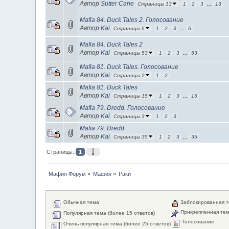
Автор
Sutter Cane
Страницы 13
1
2
3
...
13
Mafia 84. Duck Tales 2. Голосование
Автор
Kai
Страницы 6
1
2
3
...
6
Mafia 84. Duck Tales 2
Автор
Kai
Страницы 53
1
2
3
...
53
Mafia 81. Duck Tales. Голосование
Автор
Kai
Страницы 2
1
2
Mafia 81. Duck Tales
Автор
Kai
Страницы 15
1
2
3
...
15
Mafia 79. Dredd. Голосование
Автор
Kai
Страницы 3
1
2
3
Mafia 79. Dredd
Автор
Kai
Страницы 35
1
2
3
...
35
Страницы:
1
Мафия Форум
»
Мафия
»
Раки
Обычная тема
Заблокированная 
Прикрепленная те
Популярная тема (более 15 ответов)
Голосование
Очень популярная тема (более 25 ответов)