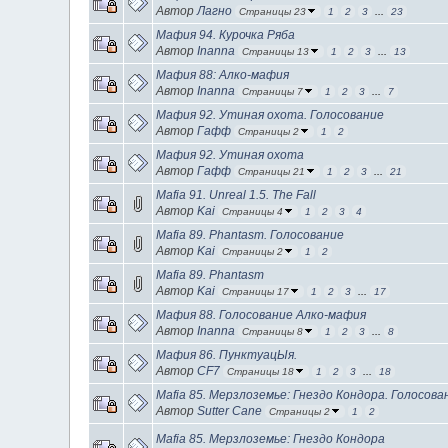
Автор
Лагно
Страницы 23
1
2
3
...
23
Мафия 94. Курочка Ряба
Автор
Inanna
Страницы 13
1
2
3
...
13
Мафия 88: Алко-мафия
Автор
Inanna
Страницы 7
1
2
3
...
7
Мафия 92. Утиная охота. Голосование
Автор
Гафф
Страницы 2
1
2
Мафия 92. Утиная охота
Автор
Гафф
Страницы 21
1
2
3
...
21
Mafia 91. Unreal 1.5. The Fall
Автор
Kai
Страницы 4
1
2
3
4
Mafia 89. Phantasm. Голосование
Автор
Kai
Страницы 2
1
2
Mafia 89. Phantasm
Автор
Kai
Страницы 17
1
2
3
...
17
Мафия 88. Голосование Алко-мафия
Автор
Inanna
Страницы 8
1
2
3
...
8
Мафия 86. ПунктуацЫя.
Автор
CF7
Страницы 18
1
2
3
...
18
Mafia 85. Мерзлоземье: Гнездо Кондора. Голосова
Автор
Sutter Cane
Страницы 2
1
2
Mafia 85. Мерзлоземье: Гнездо Кондора