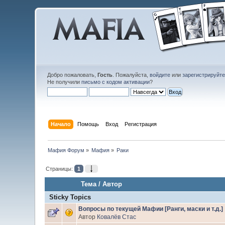
Добро пожаловать,
Гость
. Пожалуйста,
войдите
или
зарегистрируйт
Не получили
письмо с кодом активации
?
Начало
Помощь
Вход
Регистрация
Мафия Форум
»
Мафия
»
Раки
Страницы:
1
Тема
/
Автор
Sticky Topics
Вопросы по текущей Мафии [Ранги, маски и т.д.]
Автор
Ковалёв Стас