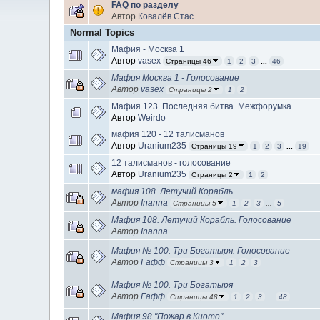
FAQ по разделу
Автор
Ковалёв Стас
Normal Topics
Мафия - Москва 1
Автор
vasex
Страницы 46
1
2
3
...
46
Мафия Москва 1 - Голосование
Автор
vasex
Страницы 2
1
2
Мафия 123. Последняя битва. Межфорумка.
Автор
Weirdo
мафия 120 - 12 талисманов
Автор
Uranium235
Страницы 19
1
2
3
...
19
12 талисманов - голосование
Автор
Uranium235
Страницы 2
1
2
мафия 108. Летучий Корабль
Автор
Inanna
Страницы 5
1
2
3
...
5
Мафия 108. Летучий Корабль. Голосование
Автор
Inanna
Мафия № 100. Три Богатыря. Голосование
Автор
Гафф
Страницы 3
1
2
3
Мафия № 100. Три Богатыря
Автор
Гафф
Страницы 48
1
2
3
...
48
Мафия 98 "Пожар в Киото"