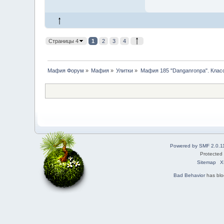
Страницы 4
1
2
3
4
Мафия Форум
»
Мафия
»
Улитки
»
Мафия 185 "Danganronpa". Клас
Powered by SMF 2.0.1
Protected
Sitemap
X
Bad Behavior
has bl