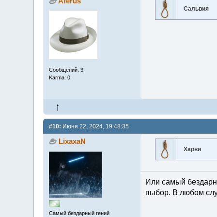
Aferus
Сальвия
Сообщений: 3
Karma: 0
#10:
Июня 22, 2024, 19:48:35
LixaxaN
Харви
Или самый бездарн
выбор. В любом слу
Самый бездарный гений