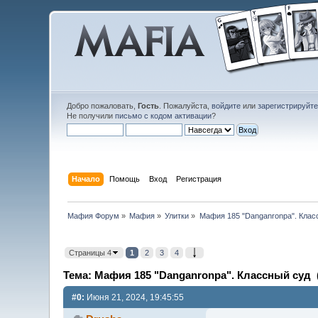
Добро пожаловать,
Гость
. Пожалуйста,
войдите
или
зарегистрируйт
Не получили
письмо с кодом активации
?
Начало
Помощь
Вход
Регистрация
Мафия Форум
»
Мафия
»
Улитки
»
Мафия 185 "Danganronpa". Клас
Страницы 4
1
2
3
4
Тема: Мафия 185 "Danganronpa". Классный суд (
#0:
Июня 21, 2024, 19:45:55