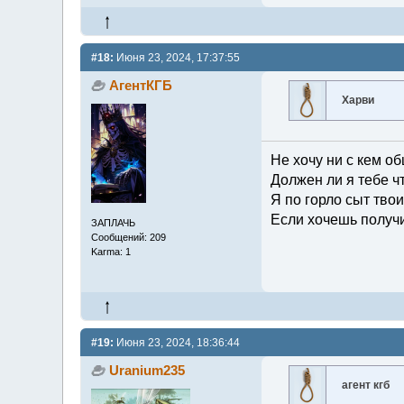
#18:
Июня 23, 2024, 17:37:55
АгентКГБ
Харви
Не хочу ни с кем об
Должен ли я тебе ч
Я по горло сыт тво
Если хочешь получи
ЗАПЛАЧЬ
Сообщений: 209
Karma: 1
#19:
Июня 23, 2024, 18:36:44
Uranium235
агент кгб