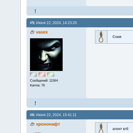
#5:
Июня 22, 2024, 14:23:20
vasex
Соня
Сообщений: 11564
Karma: 76
#6:
Июня 22, 2024, 15:41:11
хрононафт
агент кгб