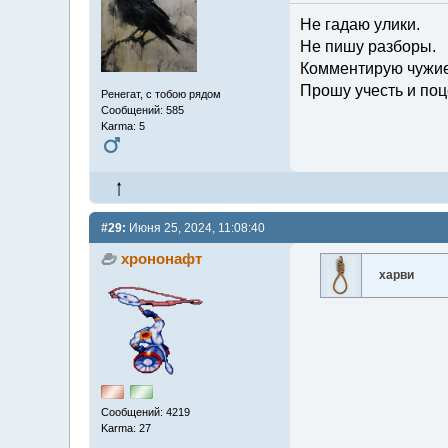
Не гадаю улики.
Не пишу разборы.
Комментирую чужие
Прошу учесть и поц
Ренегат, с тобою рядом
Сообщений: 585
Karma: 5
#29:
Июня 25, 2024, 11:08:40
хрононафт
харви
Сообщений: 4219
Karma: 27