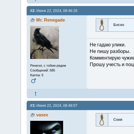
#2:
Июня 22, 2024, 08:46:26
Mr. Renegade
Боско
Не гадаю улики.
Не пишу разборы.
Комментирую чужие
Прошу учесть и поц
Ренегат, с тобою рядом
Сообщений: 585
Karma: 5
#3:
Июня 22, 2024, 08:48:07
vasex
Соня