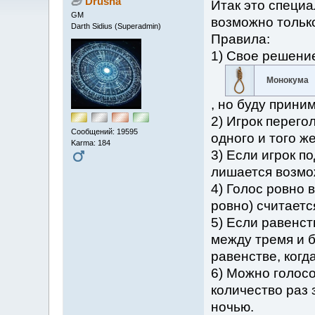
Drusha
Итак это специа
GM
возможно только
Darth Sidius (Superadmin)
Правила:
1) Свое решение
Монокума
, но буду приним
2) Игрок перего
Сообщений: 19595
одного и того ж
Karma: 184
3) Если игрок п
лишается возмо
4) Голос ровно 
ровно) считаетс
5) Если равенст
между тремя и б
равенстве, когда
6) Можно голосо
количество раз з
ночью.