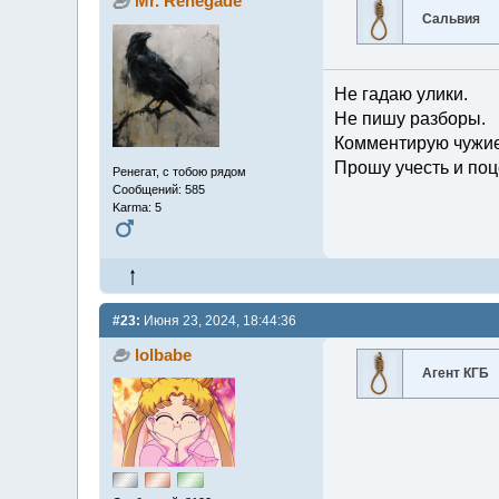
Mr. Renegade
Сальвия
Не гадаю улики.
Не пишу разборы.
Комментирую чужие
Прошу учесть и поц
Ренегат, с тобою рядом
Сообщений: 585
Karma: 5
#23:
Июня 23, 2024, 18:44:36
lolbabe
Агент КГБ