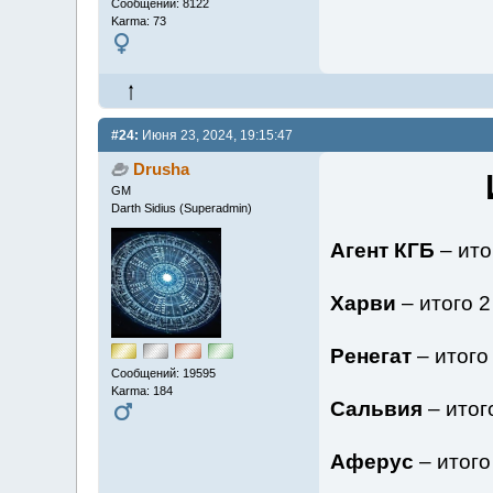
Сообщений: 8122
Karma: 73
#24:
Июня 23, 2024, 19:15:47
Drusha
GM
Darth Sidius (Superadmin)
Агент КГБ
– ито
Харви
– итого 2
Ренегат
– итого
Сообщений: 19595
Karma: 184
Сальвия
– итог
Аферус
– итог