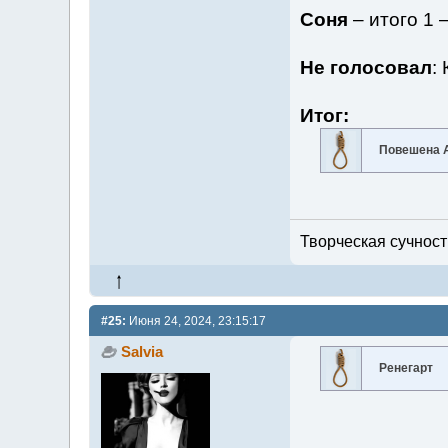
Соня
– итого 1 
Не голосовал
:
Итог:
Повешена А
Творческая сучность
#25:
Июня 24, 2024, 23:15:17
Salvia
Ренегарт