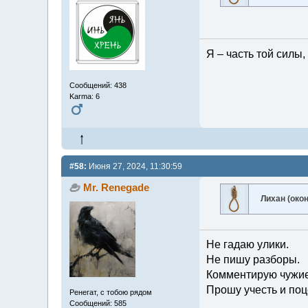
Я – часть той силы,
Сообщений: 438
Karma: 6
#58:
Июня 27, 2024, 11:30:59
Mr. Renegade
Лихан (око
Не гадаю улики.
Не пишу разборы.
Комментирую чужие
Прошу учесть и поц
Ренегат, с тобою рядом
Сообщений: 585