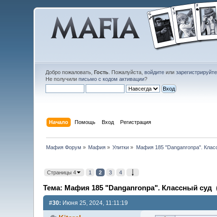
Добро пожаловать,
Гость
. Пожалуйста,
войдите
или
зарегистрируйт
Не получили
письмо с кодом активации
?
Начало
Помощь
Вход
Регистрация
Мафия Форум
»
Мафия
»
Улитки
»
Мафия 185 "Danganronpa". Клас
Страницы 4
1
2
3
4
Тема: Мафия 185 "Danganronpa". Классный суд (
#30:
Июня 25, 2024, 11:11:19