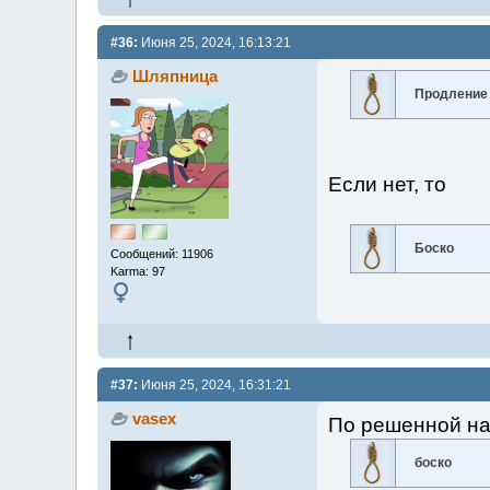
#36:
Июня 25, 2024, 16:13:21
Шляпница
Продление
Если нет, то
Боско
Сообщений: 11906
Karma: 97
#37:
Июня 25, 2024, 16:31:21
vasex
По решенной на
боско