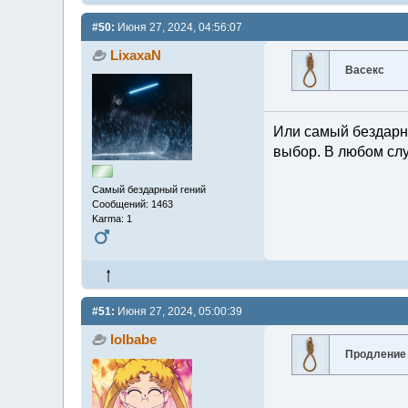
#50:
Июня 27, 2024, 04:56:07
LixaxaN
Васекс
Или самый бездарн
выбор. В любом слу
Самый бездарный гений
Сообщений: 1463
Karma: 1
#51:
Июня 27, 2024, 05:00:39
lolbabe
Продление