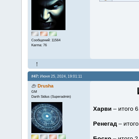
Сообщений: 11564
Karma: 76
#47:
Июня 25, 2024, 19:01:11
Drusha
GM
Darth Sidius (Superadmin)
Харви
– итого 6
Ренегад
– итого
Боско
– итого 2