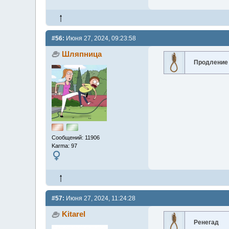
#56:
Июня 27, 2024, 09:23:58
Шляпница
Продление
Сообщений: 11906
Karma: 97
#57:
Июня 27, 2024, 11:24:28
Kitarel
Ренегад