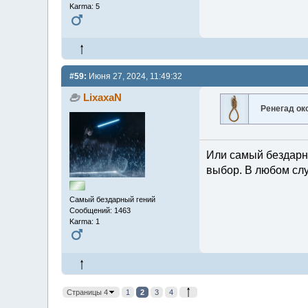
Karma: 5
#59:
Июня 27, 2024, 11:49:32
LixaxaN
Ренегад ок
Или самый бездарн
выбор. В любом слу
Самый бездарный гений
Сообщений: 1463
Karma: 1
Страницы 4
1
2
3
4