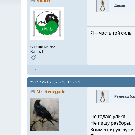
Kitarel
Дикий
Я – часть той силы,
Сообщений: 438
Karma: 6
#31:
Июня 25, 2024, 11:32:24
Mr. Renegade
Ренегад (о
Не гадаю улики.
Не пишу разборы.
Комментирую чужие