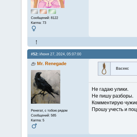
Сообщений: 8122
Karma: 73
#52:
Июня 27, 2024, 05:07:00
Mr. Renegade
Васекс
Не гадаю улики.
Не пишу разборы.
Комментирую чужие
Прошу учесть и поц
Ренегат, с тобою рядом
Сообщений: 585
Karma: 5