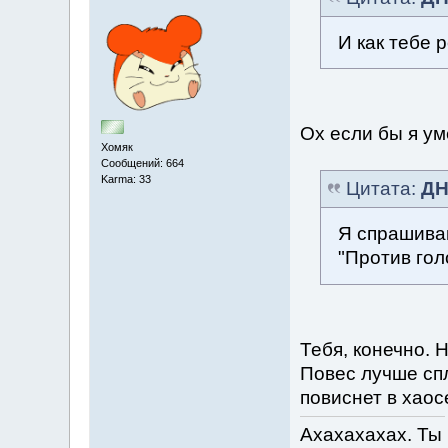
И как тебе 
Ох если бы я ум
Хомяк
Сообщений: 664
Karma: 33
Цитата:
ДН
Я спрашиваю
"Против гол
Тебя, конечно. Н
Повес лучше спл
повиснет в хаос
Ахахахахах. Ты