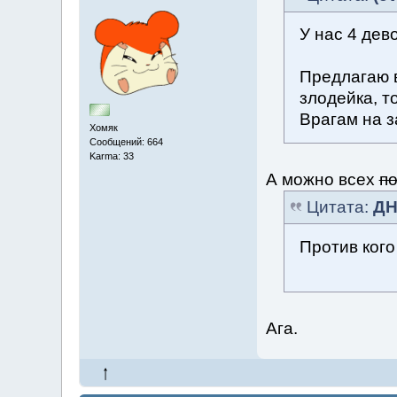
У нас 4 дев
Предлагаю 
злодейка, т
Врагам на з
Хомяк
Сообщений: 664
Karma: 33
А можно всех
п
Цитата:
ДН
Против кого
Ага.