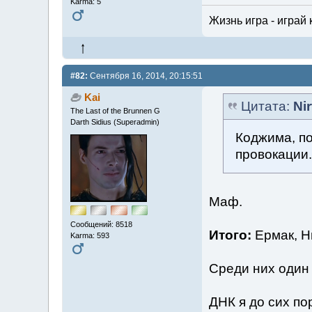
Karma: 5
Жизнь игра - играй 
#82:
Сентября 16, 2014, 20:15:51
Kai
Цитата:
Ni
The Last of the Brunnen G
Darth Sidius (Superadmin)
Коджима, п
провокации
Маф.
Сообщений: 8518
Итого:
Ермак, Ни
Karma: 593
Среди них один 
ДНК я до сих по