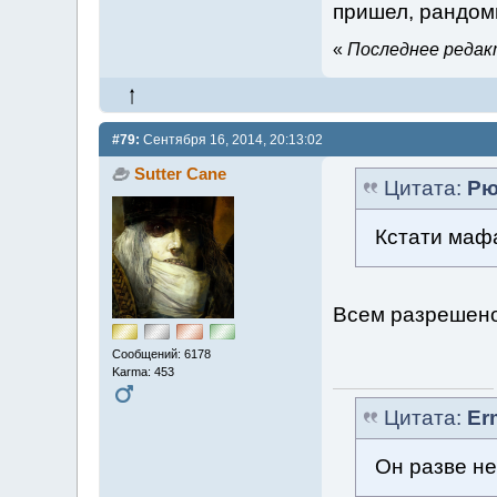
пришел, рандом
«
Последнее редакт
#79:
Сентября 16, 2014, 20:13:02
Sutter Cane
Цитата:
Рю
Кстати маф
Всем разрешено
Сообщений: 6178
Karma: 453
Цитата:
Er
Он разве не