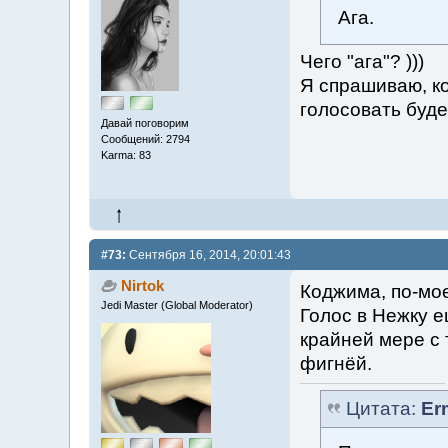
Ага.
Чего "ага"? )))
Я спрашиваю, ко
голосовать буде
Давай поговорим
Сообщений: 2794
Karma: 83
#73:
Сентября 16, 2014, 20:01:43
Nirtok
Коджима, по-мо
Jedi Master (Global Moderator)
Голос в Нежку е
крайней мере с т
фигнёй.
Цитата:
Er