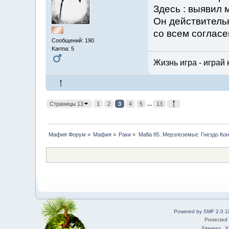
Здесь : выявил
Он действительн
со всем согласе
Сообщений: 190
Karma: 5
Жизнь игра - играй 
Страницы 13
1
2
3
4
5
...
13
Мафия Форум
»
Мафия
»
Раки
»
Mafia 85. Мерзлоземье: Гнездо Ко
Powered by SMF 2.0.1
Protected
Sitemap
X