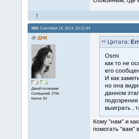
спокойным, гд
#84:
Сентября 16, 2014, 20:21:44
ДНК
Цитата:
Er
Osmi
как то не о
его сообщен
И как замет
но она види
Давай поговорим
данном эта
Сообщений: 2794
Karma: 83
подозрения 
выиграть , 
Кому "нам" и ка
помогать "вам" 