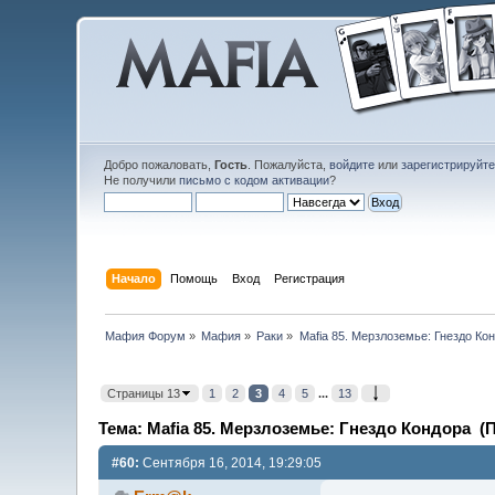
Добро пожаловать,
Гость
. Пожалуйста,
войдите
или
зарегистрируйт
Не получили
письмо с кодом активации
?
Начало
Помощь
Вход
Регистрация
Мафия Форум
»
Мафия
»
Раки
»
Mafia 85. Мерзлоземье: Гнездо Ко
Страницы 13
1
2
3
4
5
...
13
Тема: Mafia 85. Мерзлоземье: Гнездо Кондора (П
#60:
Сентября 16, 2014, 19:29:05