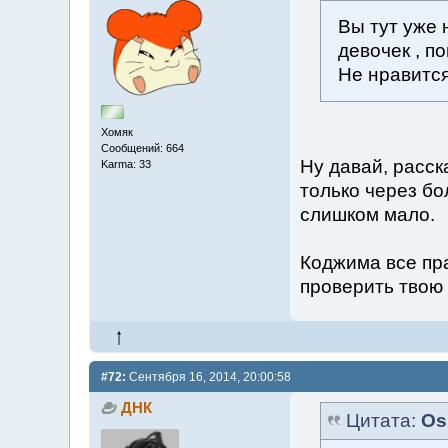
Вы тут уже 
девочек , по
Не нравитс
Хомяк
Сообщений: 664
Ну давай, расск
Karma: 33
только через бо
слишком мало.
Коджима все пра
проверить твою
#72:
Сентября 16, 2014, 20:00:58
ДНК
Цитата:
Os