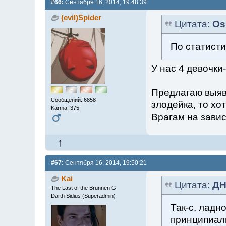
#66:
Сентября 16, 2014, 19:48:39
(evil)Spider
Цитата:
Os
По статисти
У нас 4 девочк
Предлагаю выяв
Сообщений: 6858
злодейка, то хо
Karma: 375
Врагам на завис
#67:
Сентября 16, 2014, 19:50:21
Kai
Цитата:
ДН
The Last of the Brunnen G
Darth Sidius (Superadmin)
Так-с, ладн
принципиаль