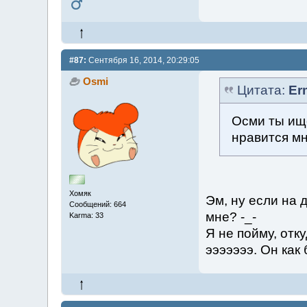
#87:
Сентября 16, 2014, 20:29:05
Osmi
Цитата:
Er
Осми ты ищ
нравится м
Хомяк
Эм, ну если на 
Сообщений: 664
мне? -_-
Karma: 33
Я не пойму, отку
эээээээ. Он как