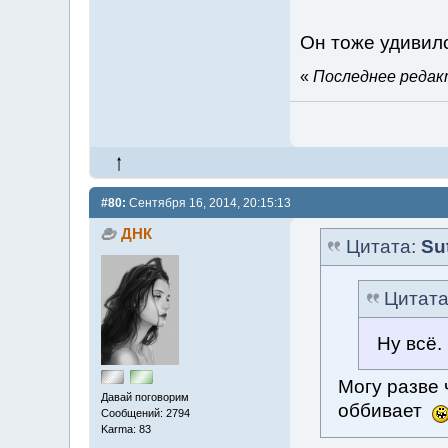
Он тоже удивил
«
Последнее редакт
#80:
Сентября 16, 2014, 20:15:13
ДНК
Цитата:
Su
Цитат
Ну всё.
Могу разве 
Давай поговорим
оббивает
Сообщений: 2794
Karma: 83