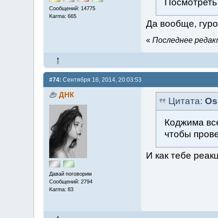
Посмотреть 
Сообщений: 14775
Karma: 665
Да вообще, гуро
«
Последнее редакт
#74:
Сентября 16, 2014, 20:03:53
ДНК
Цитата:
Os
Коджима все
чтобы прове
И как тебе реак
Давай поговорим
Сообщений: 2794
Karma: 83