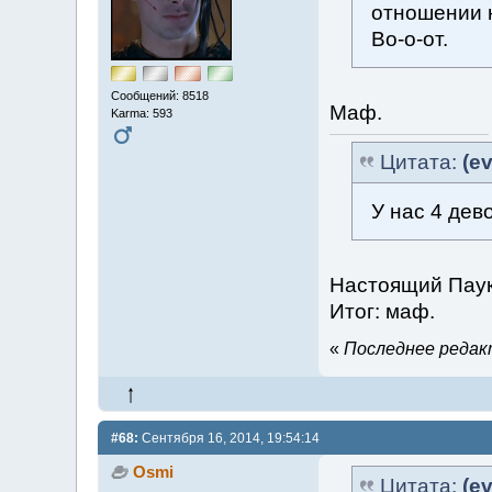
отношении н
Во-о-от.
Сообщений: 8518
Маф.
Karma: 593
Цитата:
(ev
У нас 4 дев
Настоящий Паук
Итог: маф.
«
Последнее редакт
#68:
Сентября 16, 2014, 19:54:14
Osmi
Цитата:
(ev