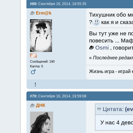
#69:
Сентября 16, 2014, 19:55:35
Erm@k
Тихушник обо мн
?
как я и ска
Вы тут уже не п
повесить ... Ма
Osmi
, говори
«
Последнее редакт
Сообщений: 190
Karma: 5
Жизнь игра - играй 
#70:
Сентября 16, 2014, 19:59:08
ДНК
Цитата:
(ev
У нас 4 дев