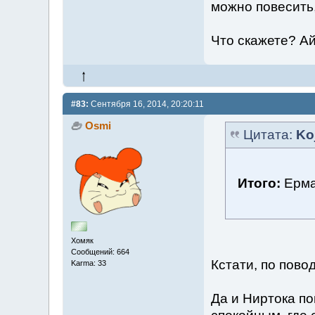
можно повесить
Что скажете? Ай
#83:
Сентября 16, 2014, 20:20:11
Osmi
Цитата:
Ko
Итого:
Ермак
Хомяк
Сообщений: 664
Кстати, по пово
Karma: 33
Да и Ниртока по