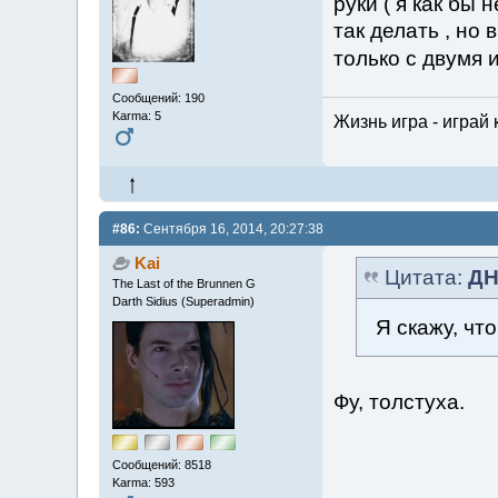
руки ( я как бы
так делать , но
только с двумя 
Сообщений: 190
Karma: 5
Жизнь игра - играй 
#86:
Сентября 16, 2014, 20:27:38
Kai
Цитата:
ДН
The Last of the Brunnen G
Darth Sidius (Superadmin)
Я скажу, чт
Фу, толстуха.
Сообщений: 8518
Karma: 593