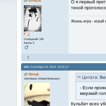
Erm@k
О я первый прет
тихой проголосо
Жизнь игра - играй 
Сообщений: 190
Karma: 5
#61:
Сентября 16, 2014, 19:31:17
Nirtok
Цитата:
Su
Jedi Master (Global Moderator)
- Если прож
мерзкий гол
Кульбит всех уб