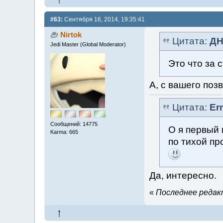
#63:
Сентября 16, 2014, 19:35:41
Nirtok
Цитата:
ДН
Jedi Master (Global Moderator)
Это что за 
А, с вашего поз
Цитата:
Er
Сообщений: 14775
О я первый 
Karma: 665
по тихой пр
Да, интересно.
«
Последнее редакт