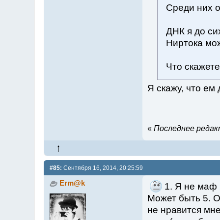
Среди них о
ДНК я до си
Ниртока мож
Что скажете
Я скажу, что ем
«
Последнее редакт
#85:
Сентября 16, 2014, 20:25:59
Erm@k
1. Я не маф 
Может быть 5. 
не нравится мне