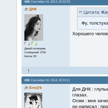
#88:
Сентября 16, 2014, 20:32:55
ДНК
Цитата:
Ko
Фу, толстуха
Хорошего челов
Давай поговорим
Сообщений: 2794
Karma: 83
#89:
Сентября 16, 2014, 20:33:11
Erm@k
Для ДНК : глупы
глазах.
Осми : мне заче
он написал : про