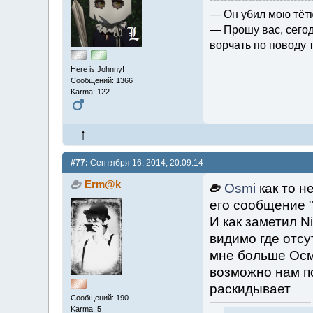
— Он убил мою тёт
— Прошу вас, сегод
ворчать по поводу то
Here is Johnny!
Сообщений: 1366
Karma: 122
#77:
Сентября 16, 2014, 20:09:14
Erm@k
Osmi
как то н
его сообщение "
И как заметил Ni
видимо где отсу
мне больше Осм
возможно нам по
раскидывает
Сообщений: 190
Karma: 5