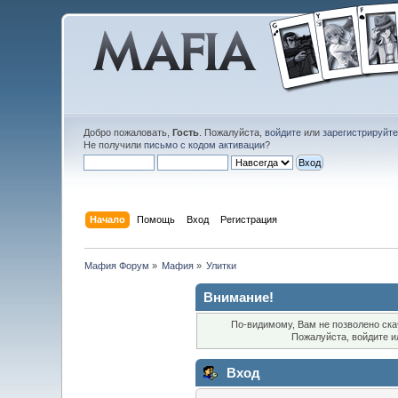
Добро пожаловать,
Гость
. Пожалуйста,
войдите
или
зарегистрируйт
Не получили
письмо с кодом активации
?
Начало
Помощь
Вход
Регистрация
Мафия Форум
»
Мафия
»
Улитки
Внимание!
По-видимому, Вам не позволено ска
Пожалуйста, войдите 
Вход