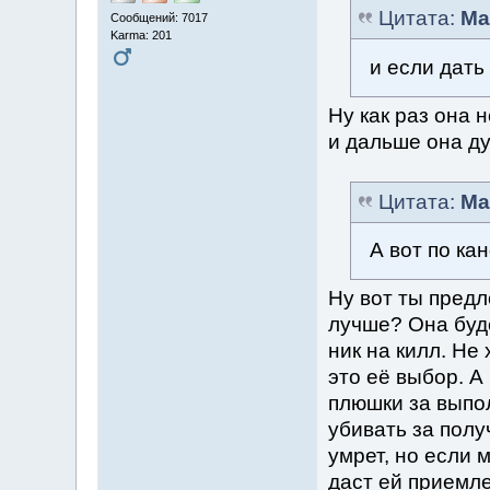
Цитата:
Ma
Сообщений: 7017
Karma: 201
и если дать
Ну как раз она 
и дальше она ду
Цитата:
Ma
А вот по ка
Ну вот ты пред
лучше? Она буде
ник на килл. Не
это её выбор. А
плюшки за выпол
убивать за полу
умрет, но если 
даст ей приемле