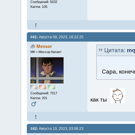
Сообщений: 5032
Karma: 105
#41:
Августа 09, 2023, 16:22:25
Messor
Цитата:
mq
МК = Мессор Катает
Сара, конеч
Сообщений: 7017
Karma: 201
как ты
#42:
Августа 10, 2023, 03:06:23