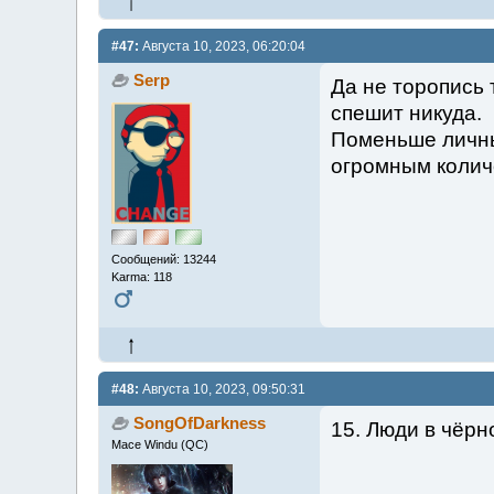
#47:
Августа 10, 2023, 06:20:04
Serp
Да не торопись 
спешит никуда.
Поменьше личны
огромным колич
Сообщений: 13244
Karma: 118
#48:
Августа 10, 2023, 09:50:31
SongOfDarkness
15. Люди в чёрн
Mace Windu (QC)