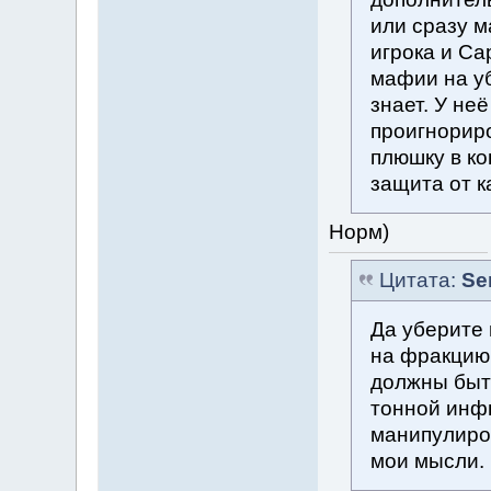
или сразу м
игрока и Са
мафии на уб
знает. У не
проигнориро
плюшку в ко
защита от ка
Норм)
Цитата:
Se
Да уберите 
на фракцию 
должны быт
тонной инф
манипулиров
мои мысли.