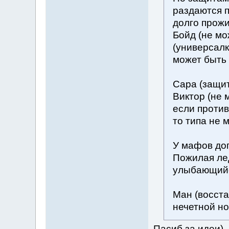
раздаются 
долго прожи
Бойд (не мо
(универсалк
может быть
Сара (защит
Виктор (не 
если против
то типа не 
У мафов доп
Пожилая лед
улыбающийс
Ман (восст
нечетной но
Пасиб за идеи)