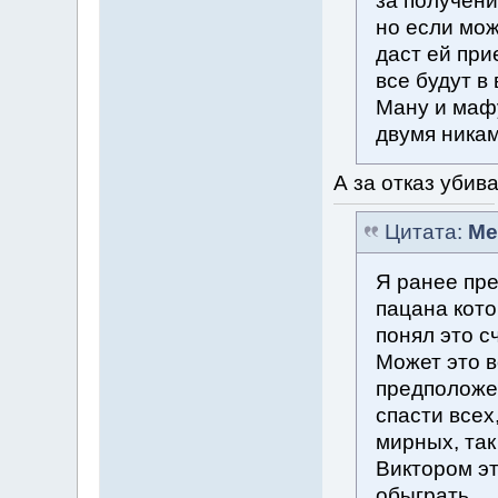
за получени
но если мож
даст ей при
все будут в
Ману и мафу
двумя никам
А за отказ уби
Цитата:
Me
Я ранее пр
пацана кото
понял это с
Может это 
предположе
спасти всех
мирных, так
Виктором эт
обыграть