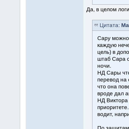
Да, в целом лог
Цитата:
Ma
Сару можно
каждую нече
цель) в доп
штаб Сара с
ночи.
НД Сары что
перевод на 
что она пов
вроде дал а
НД Виктора
приоритете.
водит, напр
По защитам