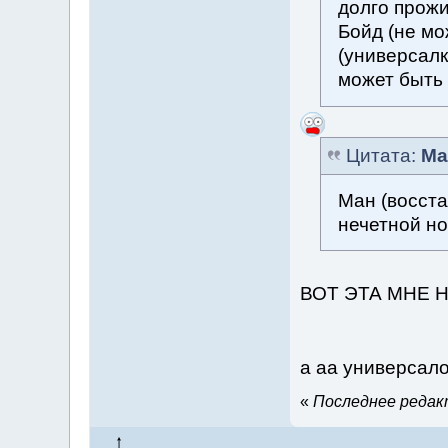
долго прожи
Бойд (не мо
(универсалк
может быть
Цитата:
Ma
Ман (восст
нечетной но
ВОТ ЭТА МНЕ 
а аа универсал
«
Последнее редакт