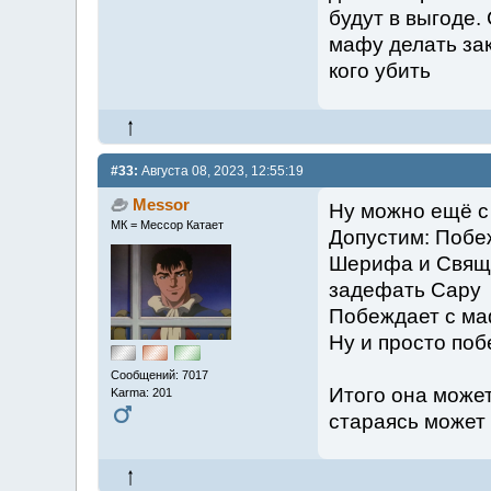
будут в выгоде.
мафу делать за
кого убить
#33:
Августа 08, 2023, 12:55:19
Messor
Ну можно ещё с
МК = Мессор Катает
Допустим: Побе
Шерифа и Священ
задефать Сару
Побеждает с ма
Ну и просто поб
Сообщений: 7017
Итого она может
Karma: 201
стараясь может