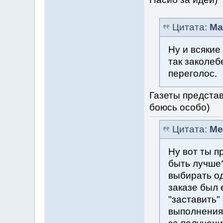
Цитата:
Ma
Ну и всякие
так заколеб
переголос.
Газеты предста
боюсь особо)
Цитата:
Me
Ну вот ты п
быть лучше?
выбирать од
заказе был 
"заставить"
выполнения 