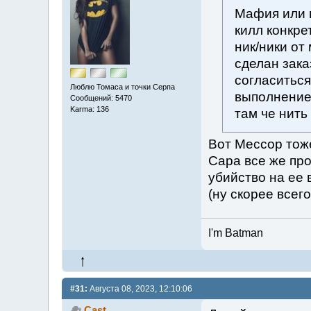
Мафия или 
килл конкре
ник/ники от
сделан зака
согласиться
Люблю Томаса и точки Серпа
выполнение 
Сообщений: 5470
Karma: 136
там че нить
Вот Мессор тоже
Сара все же про
убийство на ее 
(ну скорее всего
I'm Batman
#31:
Августа 08, 2023, 12:10:06
Cast