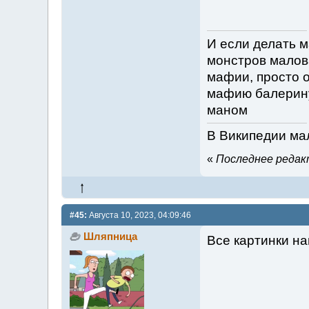
И если делать м
монстров малова
мафии, просто о
мафию балерину
маном
В Википедии мал
«
Последнее редакт
#45:
Августа 10, 2023, 04:09:46
Шляпница
Все картинки н