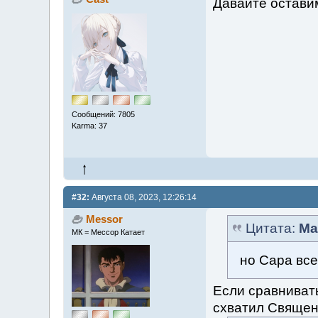
Давайте оставим
Сообщений: 7805
Karma: 37
#32:
Августа 08, 2023, 12:26:14
Messor
Цитата:
Ma
МК = Мессор Катает
но Сара все
Если сравнивать
схватил Священ