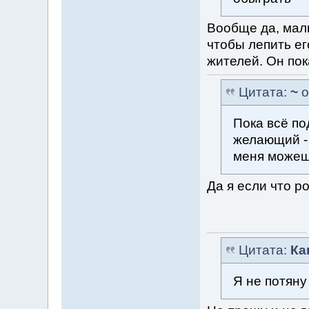
Вообще да, мал
чтобы лепить ег
жителей. Он пок
Цитата:
~
о
Пока всё по
желающий - 
меня можеш
Да я если что р
Цитата:
Ка
Я не потяну