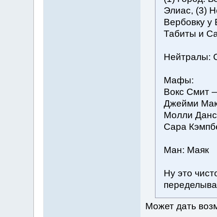
Элиас, (3) 
Вербовку у 
Табиты и С
Нейтралы: 
Мафы:
Вокс Смит —
Джейми Мак
Молли Данс
Сара Кэмпб
Ман: Маяк
Ну это чист
переделыва
Может дать воз