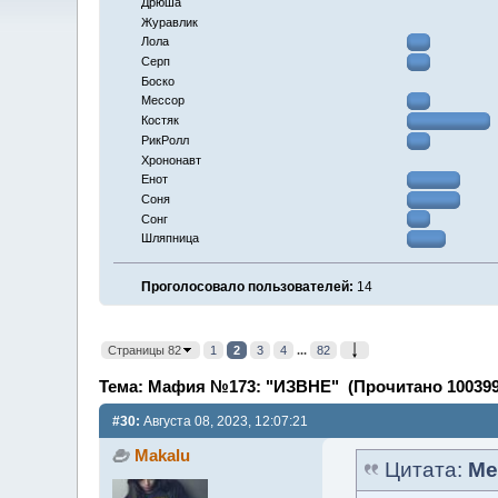
Дрюша
Журавлик
Лола
Серп
Боско
Мессор
Костяк
РикРолл
Хрононавт
Енот
Соня
Сонг
Шляпница
Проголосовало пользователей:
14
Страницы 82
1
2
3
4
...
82
Тема: Мафия №173: "ИЗВНЕ" (Прочитано 100399
#30:
Августа 08, 2023, 12:07:21
Makalu
Цитата:
Me