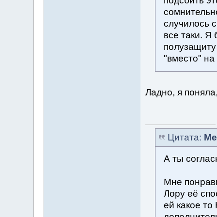
подсбить эт
сомнительно
случилось с
все таки. Я
полузащиту
"вместо" на
Ладно, я поняла
Цитата:
Me
А ты соглас
Мне понрав
Лору её спо
ей какое то
дополнитель