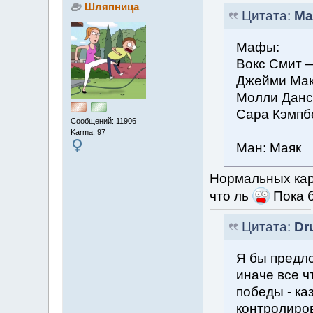
Шляпница
Цитата:
Ma
Мафы:
Вокс Смит —
Джейми Мак
Молли Данс
Сара Кэмпб
Сообщений: 11906
Karma: 97
Ман: Маяк
Нормальных карт
что ль
Пока б
Цитата:
Dr
Я бы предло
иначе все ч
победы - ка
контролиров