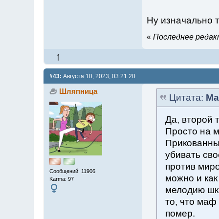
Ну изначально 
«
Последнее редакт
#43:
Августа 10, 2023, 03:21:20
Шляпница
Цитата:
Ma
Да, второй 
Просто на м
Прикованный
убивать сво
против миро
Сообщений: 11906
можно и как
Karma: 97
мелодию шка
то, что маф
помер.