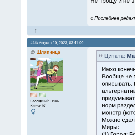
Не прощу и не 
«
Последнее редакт
#44:
Августа 10, 2023, 03:41:00
Шляпница
Цитата:
Ma
Имхо конечн
Вообще не п
описывать. 
альтернати
придумывать
Сообщений: 11906
норм раздел
Karma: 97
монстр (кот
Можно сдел
Миры:
(1) Город: Б