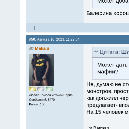
Может доба
Балерина хорош
#50:
Августа 10, 2023, 11:22:54
Makalu
Цитата:
Шл
Может дать 
мафии?
Не, думаю не ст
монстров, прост
Люблю Томаса и точки Серпа
как доп.килл че
Сообщений: 5470
предлагает- впо
Karma: 136
На 15 человек м
I'm Batman