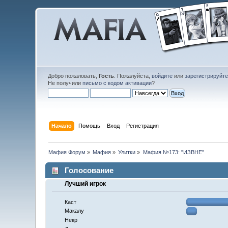
Добро пожаловать,
Гость
. Пожалуйста,
войдите
или
зарегистрируйт
Не получили
письмо с кодом активации
?
Начало
Помощь
Вход
Регистрация
Мафия Форум
»
Мафия
»
Улитки
»
Мафия №173: "ИЗВНЕ"
Голосование
Лучший игрок
Каст
Макалу
Некр