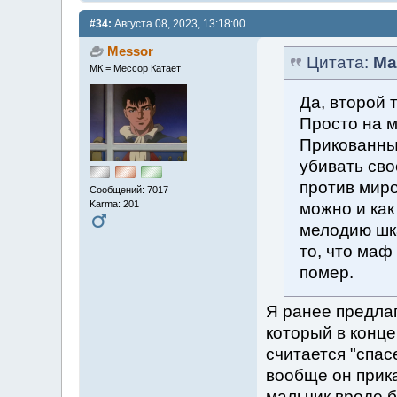
#34:
Августа 08, 2023, 13:18:00
Messor
Цитата:
Ma
МК = Мессор Катает
Да, второй 
Просто на м
Прикованный
убивать сво
против миро
Сообщений: 7017
Karma: 201
можно и как
мелодию шка
то, что маф
помер.
Я ранее предла
который в конце 
считается "спас
вообще он прик
мальчик вроде б