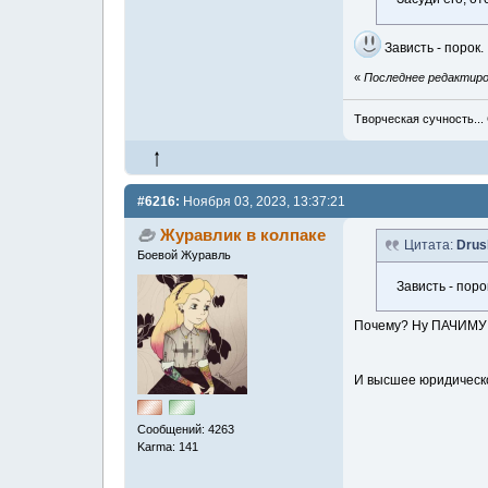
Зависть - порок.
«
Последнее редактиров
Творческая сучность...
#6216:
Ноября 03, 2023, 13:37:21
Журавлик в колпаке
Цитата:
Drus
Боевой Журавль
Зависть - поро
Почему? Ну ПАЧИМУ о
И высшее юридическо
Сообщений: 4263
Karma: 141