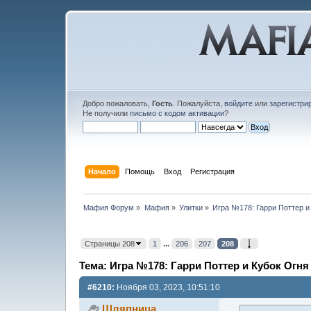
Добро пожаловать,
Гость
. Пожалуйста,
войдите
или
зарегистри
Не получили
письмо с кодом активации
?
Начало
Помощь
Вход
Регистрация
Мафия Форум
»
Мафия
»
Улитки
»
Игра №178: Гарри Поттер и
Страницы 208
1
...
206
207
208
Тема: Игра №178: Гарри Поттер и Кубок Огня
#6210:
Ноября 03, 2023, 10:51:10
Шляпница