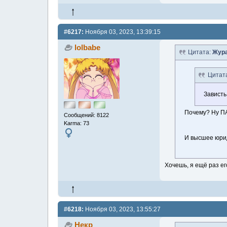
#6217:
Ноября 03, 2023, 13:39:15
lolbabe
Цитата:
Жура
Цитат
Зависть 
Почему? Ну ПА
Сообщений: 8122
Karma: 73
И высшее юрид
Хочешь, я ещё раз е
#6218:
Ноября 03, 2023, 13:55:27
Некр