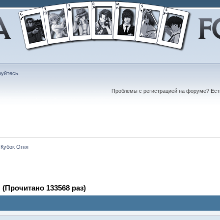
руйтесь
.
Проблемы с регистрацией на форуме? Ес
 Кубок Огня
 (Прочитано 133568 раз)