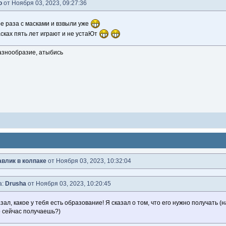
o
от Ноября 03, 2023, 09:27:36
е раза с масками и взвыли уже
асках пять лет играют и не устаЮт
 разнообразие, атыбись
влик в колпаке
от Ноября 03, 2023, 10:32:04
а:
Drusha
от Ноября 03, 2023, 10:20:45
азал, какое у тебя есть образование! Я сказал о том, что его нужно получать (
о сейчас получаешь?)