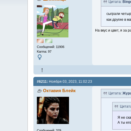
Цитата:
Bing
сыграли четыр
как другие в м
На вкус и цвет, я за
Сообщений: 11906
Karma: 97
#6211:
Ноября 03, 2023, 11:02:23
Октавия Блейк
Цитата:
Жура
Цитат
Я не ск
А ты ег
Сообщений: 329