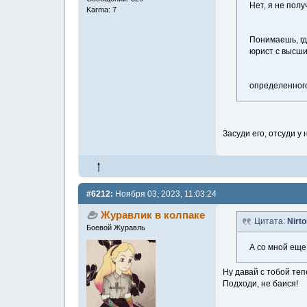
Нет, я не пол
Karma: 7
Понимаешь, гд
юрист с высши
определенног
Засуди его, отсуди у 
#6212:
Ноября 03, 2023, 11:03:24
Журавлик в колпаке
Цитата:
Nirt
Боевой Журавль
А со мной еще
Ну давай с тобой теп
Подходи, не баися!