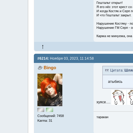
Гештальт открыт!
Я его нёс этот крест со
И когда Костяк и Серп п
И что Гештальт закрыт.
Нарушение Костяку - п
Нарушение ГМ Серп - он 
Карма не минуема, она 
#6214:
Ноября 03, 2023, 11:14:58
Bingo
Цитата:
Шля
атыбись
хуясе.....
Сообщений: 7458
таракан
Karma: 31