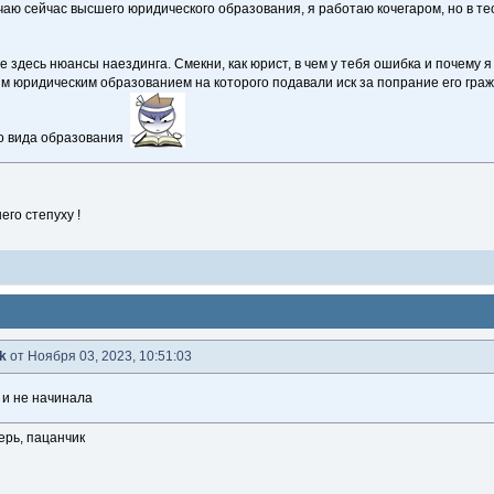
учаю сейчас высшего юридического образования, я работаю кочегаром, но в тео
е здесь нюансы наездинга. Смекни, как юрист, в чем у тебя ошибка и почему 
м юридическим образованием на которого подавали иск за попрание его гра
о вида образования
него степуху !
ok
от Ноября 03, 2023, 10:51:03
 и не начинала
ерь, пацанчик