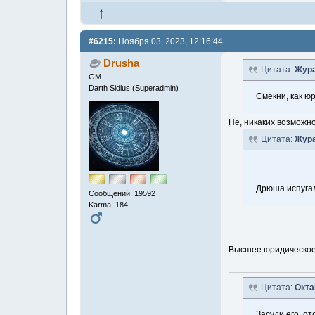
#6215:
Ноября 03, 2023, 12:16:44
Drusha
Цитата:
Жура
GM
Darth Sidius (Superadmin)
Смекни, как юр
Не, никаких возможно
Цитата:
Жура
Дрюша испугал
Сообщений: 19592
Karma: 184
Высшее юридическо
Цитата:
Окта
Засуди его, отс