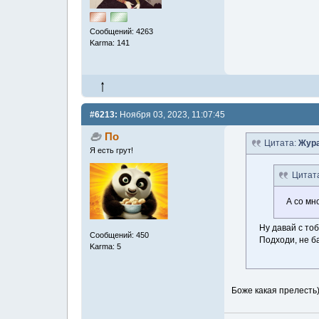
Сообщений: 4263
Karma: 141
#6213:
Ноября 03, 2023, 11:07:45
По
Цитата:
Жура
Я есть грут!
Цитат
А со мн
Ну давай с то
Сообщений: 450
Подходи, не б
Karma: 5
Боже какая прелесть