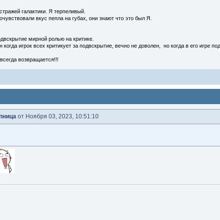
 стражей галактики. Я терпеливый.
очувствовали вкус пепла на губах, они знают что это был Я.
одвскрытие мирной ролью на критике.
когда игрок всех критикует за подвскрытие, вечно не доволен, но когда в его игре под
всегда возвращается!!!
пница
от Ноября 03, 2023, 10:51:10