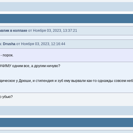
влик в колпаке
от Ноября 03, 2023, 13:37:21
а:
Drusha
от Ноября 03, 2023, 12:16:44
- порок.
ЧИМУ одним все, а другим ничуво?
ическое у Дрюши, и стипендия и зуб ему вырвали как-то однажды совсем неб
го убью?