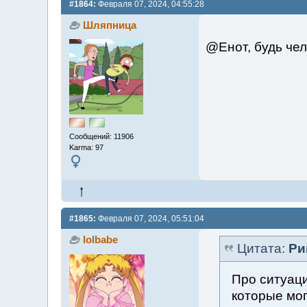
#1864:
Февраля 07, 2024, 04:55:28
Шляпница
@Енот, будь че
Сообщений: 11906
Karma: 97
#1865:
Февраля 07, 2024, 05:51:04
lolbabe
Цитата:
Ри
Про ситуаци
которые мог