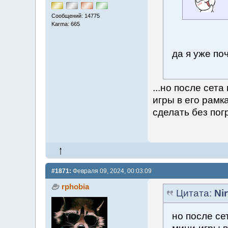
Сообщений: 14775
Karma: 665
да я уже по
...но после сет
игры в его рамк
сделать без пог
#1871:
Февраля 09, 2024, 00:03:09
rphobia
Цитата:
Ni
но после се