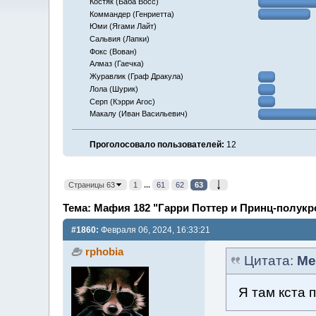
Костяк (Баба Восс)
Коммандер (Генриетта)
Юми (Ягами Лайт)
Сальвия (Лапки)
Фокс (Вован)
Алмаз (Гаечка)
Журавлик (Граф Дракула)
Лола (Шурик)
Серп (Кэрри Агос)
Макалу (Иван Васильевич)
Проголосовало пользователей:
12
Страницы 63
1
...
61
62
63
Тема: Мафия 182 "Гарри Поттер и Принц-полукро
#1860:
Февраля 06, 2024, 16:33:21
rphobia
Цитата:
Me
Я там кста 