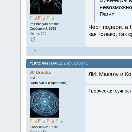
мини-игры в
невозможно 
Гвинт
Im Enot, you are not
Черт подери, а 
Сообщений: 6763
как только, так 
Karma: 143
#1872:
Февраля 12, 2024, 20:00:41
Drusha
ЛИ: Макалу и Ко
GM
Darth Sidius (Superadmin)
Творческая сучность
Сообщений: 19592
Karma: 184