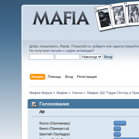
Добро пожаловать,
Гость
. Пожалуйста,
войдите
или
зарегистрируйт
Не получили
письмо с кодом активации
?
Начало
Помощь
Вход
Регистрация
Мафия Форум
»
Мафия
»
Улитки
»
Мафия 182 "Гарри Поттер и При
Голосование
ЛИ
Боско (Орочимару)
Бинго (Принцесса)
Шалтай (Трубадур)