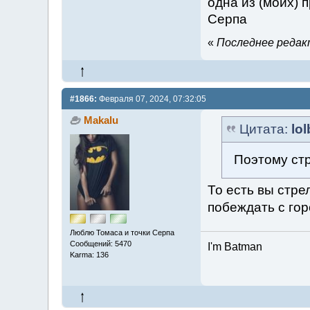
одна из (моих) 
Серпа
«
Последнее редакт
#1866:
Февраля 07, 2024, 07:32:05
Makalu
Цитата:
lo
Поэтому стр
То есть вы стре
побеждать с го
Люблю Томаса и точки Серпа
Сообщений: 5470
I'm Batman
Karma: 136