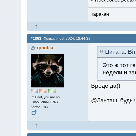
таракан
#1863:
Февраля 06, 2024, 18:44:38
rphobia
Цитата:
Bi
Это ж тот г
недели и за
Вроде да))
Im Enot, you are not
@Лэнтэш, будь ч
Сообщений: 6763
Karma: 143