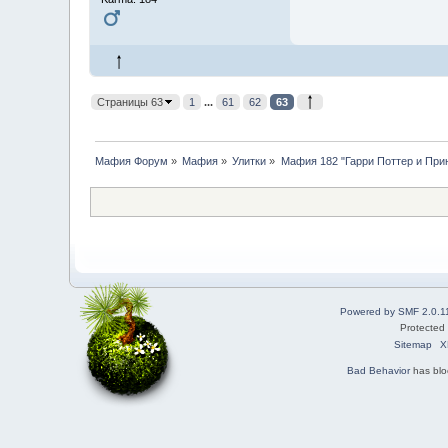
Страницы 63
1
...
61
62
63
Мафия Форум
»
Мафия
»
Улитки
»
Мафия 182 "Гарри Поттер и При
Powered by SMF 2.0.1
Protected
Sitemap
X
Bad Behavior
has bl