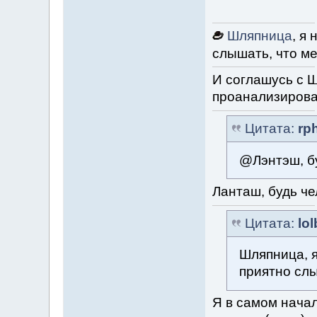
Шляпница
, я
слышать, что ме
И соглашусь с Ш
проанализироват
Цитата:
rp
@Лэнтэш, бу
Ланташ, будь че
Цитата:
lo
Шляпница, я
приятно слы
Я в самом начал