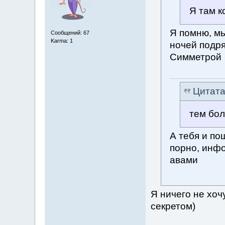
Я там к
Я помню, мы
Сообщений: 67
Karma: 1
ночей подря
Симметрой
Цитат
тем бол
А тебя и п
порно, инфо
авами
Я ничего не хочу
секретом)