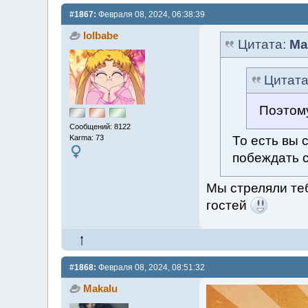
#1867:
Февраля 08, 2024, 06:38:39
lolbabe
Цитата:
Ma
Цитат
Поэтому
Сообщений: 8122
То есть вы 
Karma: 73
побеждать 
Мы стреляли теб
гостей
#1868:
Февраля 08, 2024, 08:51:32
Makalu