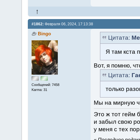
#1862:
Февраля 06, 2024, 17:13:38
Bingo
Цитата:
Me
Я там кста 
Вот, я помню, чт
Цитата:
Га
Сообщений: 7458
только разо
Karma: 31
Мы на мирную че
Это ж тот гейм 
и забыл свою ро
у меня с тех по
«
Последнее редакт