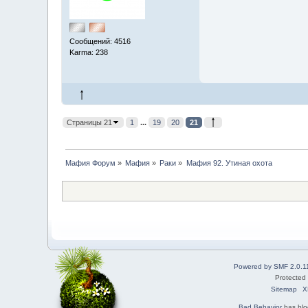
Сообщений: 4516
Karma: 238
Страницы 21
1
...
19
20
21
Мафия Форум
»
Мафия
»
Раки
»
Мафия 92. Утиная охота
Powered by SMF 2.0.1
Protected
Sitemap
X
Bad Behavior
has bl