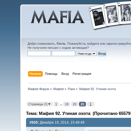
Добро пожаловать,
Гость
. Пожалуйста,
войдите
или
зарегистрируйт
Не получили
письмо с кодом активации
?
Начало
Помощь
Вход
Регистрация
Мафия Форум
»
Мафия
»
Раки
»
Мафия 92. Утиная охота
Страницы 21
1
...
19
20
21
Тема: Мафия 92. Утиная охота (Прочитано 65579 
#600:
Декабря 19, 2014, 15:48:49