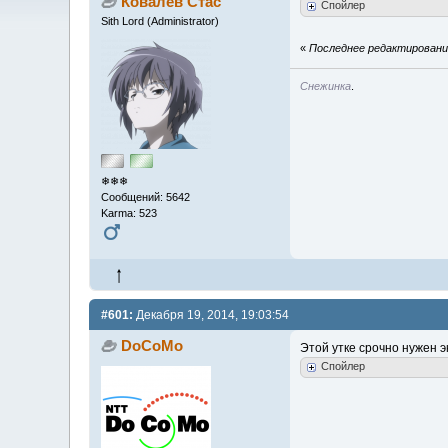
Ковалёв Стас
Спойлер
Sith Lord (Administrator)
«
Последнее редактирование
Снежинка
.
❄❄❄
Сообщений: 5642
Karma: 523
#601:
Декабря 19, 2014, 19:03:54
DoCoMo
Этой утке срочно нужен э
Спойлер