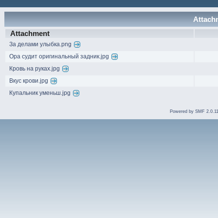
Attachm
Attachment
За делами улыбка.png
Ора судит оригинальный задник.jpg
Кровь на руках.jpg
Вкус крови.jpg
Купальник уменьш.jpg
Powered by SMF 2.0.1