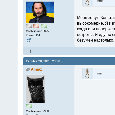
ннв
Меня зовут Констант
высокомерие. Я изг
когда они повержен
Сообщений: 8825
остроты. Я иду по с
Karma: 114
безумен настолько,
#7:
Мая 28, 2023, 23:36:58
Almaz
пас
Сообщений: 2968