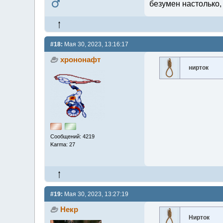
безумен настолько,
#18:
Мая 30, 2023, 13:16:17
хрононафт
нирток
Сообщений: 4219
Karma: 27
#19:
Мая 30, 2023, 13:27:19
Некр
Нирток