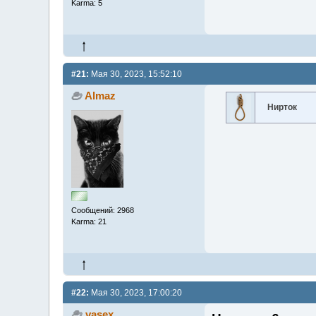
Karma: 5
#21:
Мая 30, 2023, 15:52:10
Almaz
Нирток
Сообщений: 2968
Karma: 21
#22:
Мая 30, 2023, 17:00:20
vasex