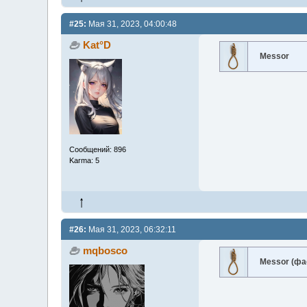
#25:
Мая 31, 2023, 04:00:48
Kat°D
Messor
Сообщений: 896
Karma: 5
#26:
Мая 31, 2023, 06:32:11
mqbosco
Messor (фа