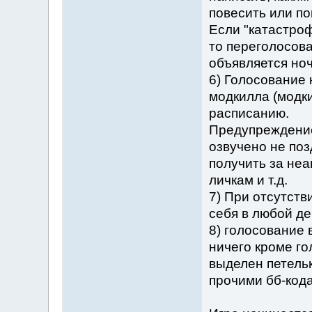
повесить или по
Если "катастроф
то переголосова
объявляется ноч
6) Голосование 
модкилла (модки
расписанию.
Предупреждение
озвучено не поз
получить за неа
личкам и т.д.
7) При отсутств
себя в любой де
8) голосование 
ничего кроме го
выделен петельк
прочими бб-кода