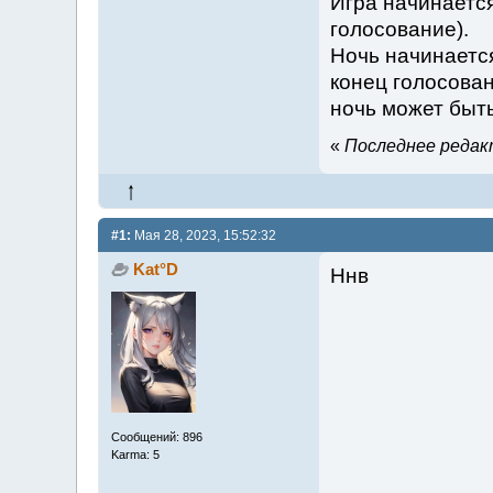
Игра начинается 
голосование).
Ночь начинается
конец голосован
ночь может быть
«
Последнее редакт
#1:
Мая 28, 2023, 15:52:32
Kat°D
Ннв
Сообщений: 896
Karma: 5