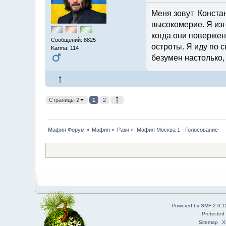
Меня зовут Констант
высокомерие. Я изг
когда они повержен
Сообщений: 8825
остроты. Я иду по с
Karma: 114
безумен настолько,
Страницы 2
1
2
Мафия Форум
»
Мафия
»
Раки
»
Мафия Москва 1 - Голосование 
Powered by SMF 2.0.1
Protected
Sitemap
X