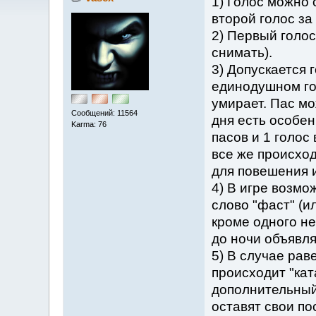
1) Голос можно 
второй голос за
2) Первый голос
снимать).
3) Допускается г
единодушном го
умирает. Пас мо
Сообщений: 11564
дня есть особен
Karma: 76
пасов и 1 голос 
все же происход
для повешения и
4) В игре возмо
слово "фаст" (и
кроме одного н
до ночи объявля
5) В случае рав
происходит "кат
дополнительный 
оставят свои по