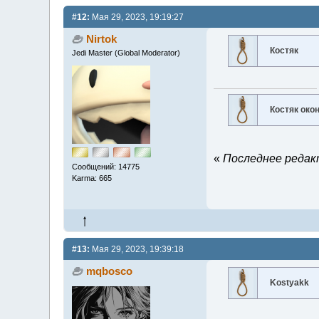
#12:
Мая 29, 2023, 19:19:27
Nirtok
Костяк
Jedi Master (Global Moderator)
Костяк око
«
Последнее редакт
Сообщений: 14775
Karma: 665
#13:
Мая 29, 2023, 19:39:18
mqbosco
Kostyakk