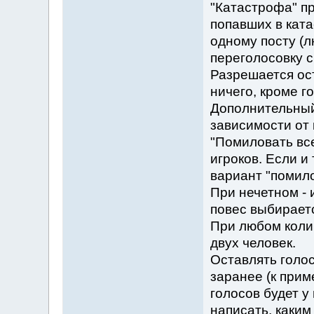
"Катастрофа" п
попавших в ката
одному посту (л
переголосовку с
Разрешается ост
ничего, кроме г
Дополнительный 
зависимости от 
"Помиловать все
игроков. Если и 
вариант "помило
При нечетном - 
повес выбираетс
При любом коли
двух человек.
Оставлять голо
заранее (к прим
голосов будет у
написать, каким