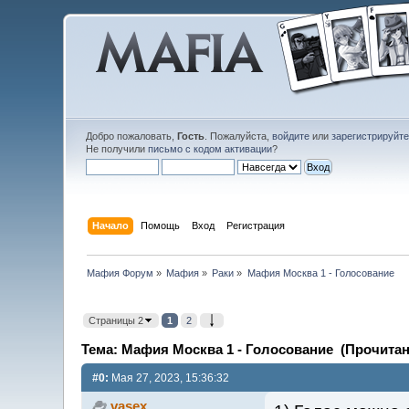
Добро пожаловать,
Гость
. Пожалуйста,
войдите
или
зарегистрируйт
Не получили
письмо с кодом активации
?
Начало
Помощь
Вход
Регистрация
Мафия Форум
»
Мафия
»
Раки
»
Мафия Москва 1 - Голосование 
Страницы 2
1
2
Тема: Мафия Москва 1 - Голосование (Прочитано
#0:
Мая 27, 2023, 15:36:32
vasex