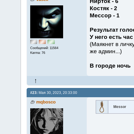
Нирток - 6
Костяк - 2
Мессор - 1
Результат голо
У него есть ча
(Маякнет в личку
Сообщений: 11564
же админ...)
Karma: 76
В городе ночь
#23:
Мая 30, 2023, 20:33:00
mqbosco
Messor