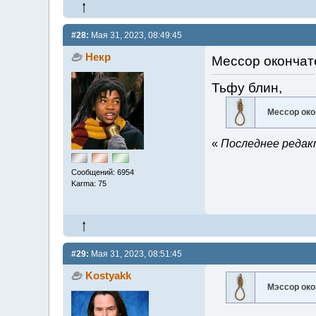
#28:
Мая 31, 2023, 08:49:45
Некр
Мессор окончат
Тьфу блин,
Мессор ок
«
Последнее редакт
Сообщений: 6954
Karma: 75
#29:
Мая 31, 2023, 08:51:45
Kostyakk
Мэссор око