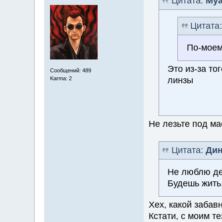
Цитата:
Муа
Цитата
По-моему
Это из-за то
Сообщений: 489
линзы
Karma: 2
Не лезьте под мас
Цитата:
Дин
Не люблю де
Будешь жить
Хех, какой забав
Кстати, с моим т