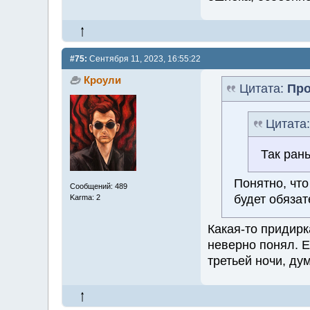
#75:
Сентября 11, 2023, 16:55:22
Кроули
Цитата:
Про
Цитата
Так ран
Понятно, что
Сообщений: 489
будет обязат
Karma: 2
Какая-то придирк
неверно понял. Е
третьей ночи, ду