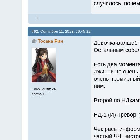
случилось, почем
#62:
Сентября 11, 2023, 16:45:22
Тосака Рин
Девочка-волшебни
Остальным собол
Есть два момента
Джинни не очень 
очень промирный
ним.
Сообщений: 243
Karma: 0
Второй по НДхам
НД-1 (И) Тревор: 
Чек расы информа
частый ЧЧ, чисто