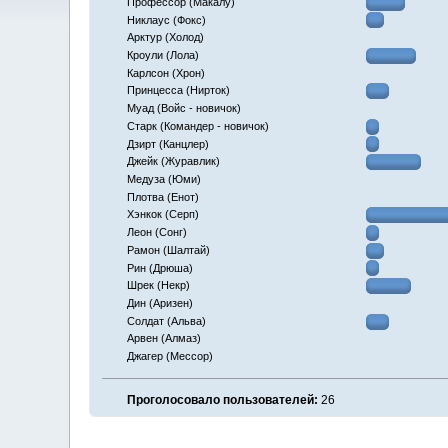
Профессор (Макалу)
Никлаус (Фокс)
Арктур (Холод)
Кроули (Лола)
Карлсон (Хрон)
Принцесса (Нирток)
Муад (Войс - новичок)
Старк (Командер - новичок)
Дзирт (Канцлер)
Джейк (Журавлик)
Медуза (Юми)
Плотва (Енот)
Хэнкок (Серп)
Леон (Сонг)
Рамон (Шалтай)
Рин (Дрюша)
Шрек (Некр)
Дин (Аризен)
Солдат (Альва)
Арвен (Алмаз)
Джагер (Мессор)
Проголосовало пользователей:
26