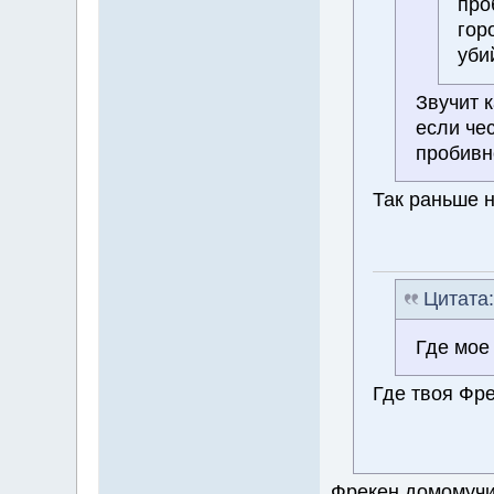
про
гор
уби
Звучит 
если че
пробивн
Так раньше 
Цитата
Где мое
Где твоя Фре
Фрекен домомучи