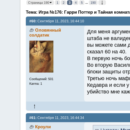
Страницы 190
1
2
3
4
5
...
190
Тема: Игра №176: Гарри Поттер и Тайная комнат
#60:
Сентября 11, 2023, 16:44:10
Оловянный
Для меня аргуме
солдатик
штаба не валиде
вы можете сами д
сказал 60 на 40.
В первую ночь б
Во вторую Васили
блоки защиты от
Третью ночь маф
Сообщений: 501
Karma: 1
Кедавра и если у
убийство мне каж
#61:
Сентября 11, 2023, 16:44:34
Кроули