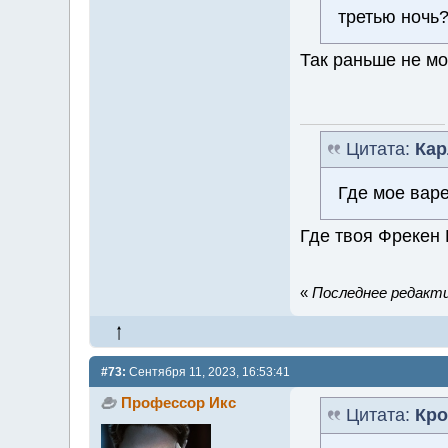
третью ночь
Так раньше не м
Цитата:
Кар
Где мое варе
Где твоя Фрекен 
«
Последнее редактир
#73:
Сентября 11, 2023, 16:53:41
Профессор Икс
Цитата:
Кро