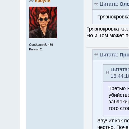
Кроули
Цитата:
Оло
Грязнокровка
Грязнокровка как 
Но и Том может п
Сообщений: 489
Karma: 2
Цитата:
Про
Цитата
16:44:1
Третью 
убийств
заблоки
того сто
Звучит как п
честно. Поче