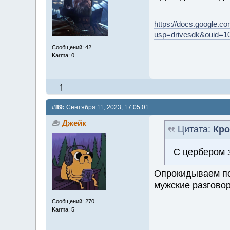
https://docs.google
usp=drivesdk&ouid=1
Сообщений: 42
Karma: 0
#89:
Сентября 11, 2023, 17:05:01
Джейк
Цитата:
Кро
С цербером 
Опрокидываем по
мужские разгово
Сообщений: 270
Karma: 5