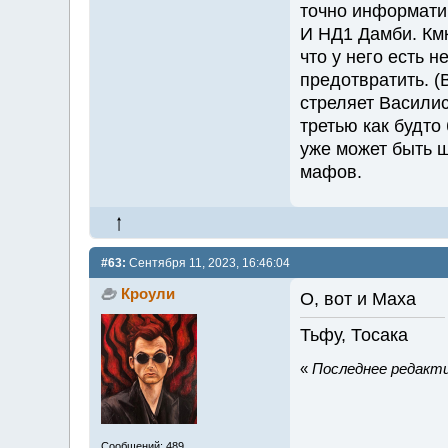
точно информати
И НД1 Дамби. Кмк
что у него есть 
предотвратить. (
стреляет Василис
третью как будто
уже может быть ш
мафов.
#63:
Сентября 11, 2023, 16:46:04
Кроули
О, вот и Маха
Тьфу, Тосака
«
Последнее редактир
Сообщений: 489