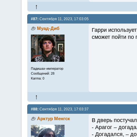
#87:
Сентября 11, 2023, 17:03:05
Муад-Диб
Гарри использует
сможет пойти по
Падишах-император
Сообщений: 28
Karma: 0
#88:
Сентября 11, 2023, 17:03:37
Арктур Менгск
В дверь постучал
- Арагог – догад
- Догадался, – до