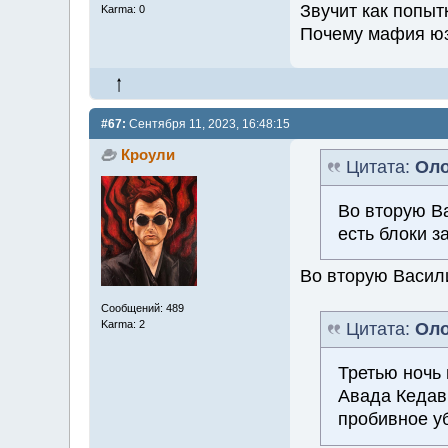
Звучит как попыт
Karma: 0
Почему мафия юза
#67:
Сентября 11, 2023, 16:48:15
Кроули
Цитата:
Оло
Во вторую Ва
есть блоки 
Во вторую Васили
Сообщений: 489
Karma: 2
Цитата:
Оло
Третью ночь
Авада Кедавр
пробивное уб