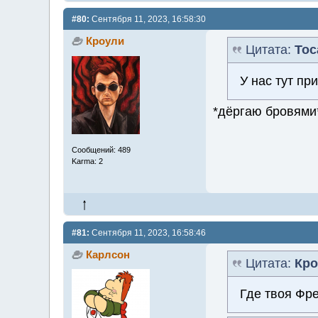
#80:
Сентября 11, 2023, 16:58:30
Кроули
Цитата:
Тос
У нас тут п
*дёргаю бровями
Сообщений: 489
Karma: 2
#81:
Сентября 11, 2023, 16:58:46
Карлсон
Цитата:
Кро
Где твоя Фре