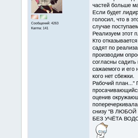
частей больше м
Если будет лидир
голосил, что в э
Сообщений: 4263
случае поступаем
Karma: 141
Реализуем этот п
Кто отказывается
садят по реализа
производим опро
согласны садить 
сажаемого и его 
кого нет сбежки.
Рабочий план...''
просачивающийся 
оценив окружающу
поперечеркивала
снизу ''В ЛЮБ
БЕЗ УЧЁТА ВОДОЗ