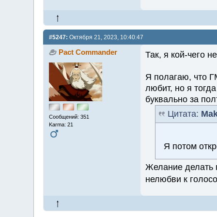
#5247:
Октября 21, 2023, 10:40:47
Pact Commander
Так, я кой-чего 
Я полагаю, что Г
любит, но я тогд
буквально за пол
Цитата:
Mak
Сообщений: 351
Karma: 21
Я потом отк
Желание делать г
нелюбви к голо