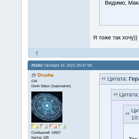
Видимо, Мака
Я тоже так хочу))
#5242:
Октября 19, 2023, 05:47:09
Drusha
Цитата:
Гер
GM
Darth Sidius (Superadmin)
Цитата
Ци
10
Сообщений: 19607
Karma: 185