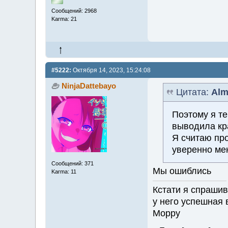
Сообщений: 2968
Karma: 21
#5222:
Октября 14, 2023, 15:24:08
NinjaDattebayo
Цитата:
Alm
Поэтому я те
выводила кр
Я считаю про
уверенно ме
Сообщений: 371
Мы ошиблись
Karma: 11
Кстати я спрашив
у него успешная 
Морру