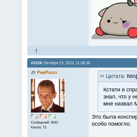
#5228:
Октября 15, 2023, 11:08:38
РикРолл
Цитата:
Nin
Кстати я спр
знал, что у 
мне назвал 
Это была конспир
Сообщений: 3042
особо помогло.
Karma: 73