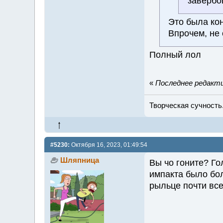
завербо
Это была кон
Впрочем, не 
Полный лол
«
Последнее редактир
Творческая сучность.
#5230:
Октября 16, 2023, 01:49:54
Шляпница
Вы чо гоните? Го
импакта было бол
рыльце почти все