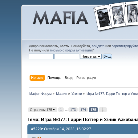
Добро пожаловать,
Гость
. Пожалуйста,
войдите
или
зарегистрируйт
Не получили
письмо с кодом активации
?
Начало
Помощь
Вход
Регистрация
Мафия Форум
»
Мафия
»
Улитки
»
Игра №177: Гарри Поттер и Узни
Страницы 175
1
...
173
174
175
Тема: Игра №177: Гарри Поттер и Узник Азкабана
#5220:
Октября 14, 2023, 15:02:27