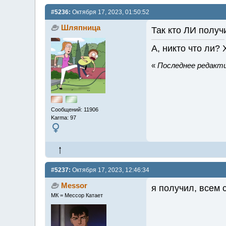
#5236:
Октября 17, 2023, 01:50:52
Шляпница
Так кто ЛИ получ
А, никто что ли? 
«
Последнее редакти
Сообщений: 11906
Karma: 97
#5237:
Октября 17, 2023, 12:46:34
Messor
я получил, всем 
МК = Мессор Катает