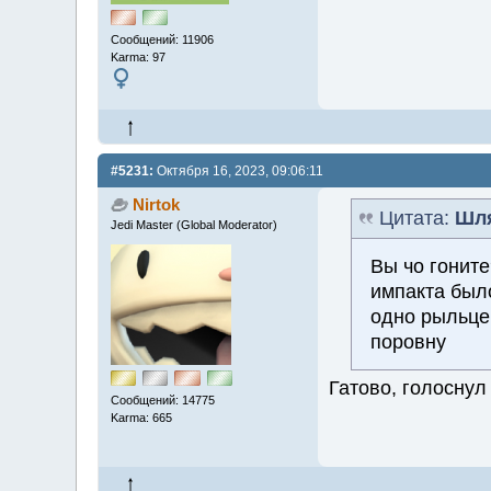
Сообщений: 11906
Karma: 97
#5231:
Октября 16, 2023, 09:06:11
Nirtok
Цитата:
Шл
Jedi Master (Global Moderator)
Вы чо гоните
импакта было
одно рыльце 
поровну
Гатово, голоснул
Сообщений: 14775
Karma: 665