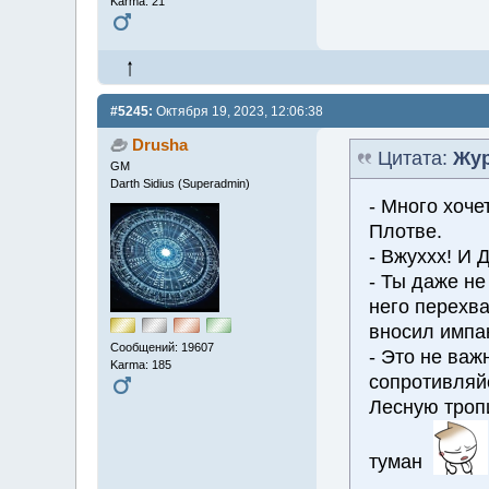
Karma: 21
#5245:
Октября 19, 2023, 12:06:38
Drusha
Цитата:
Жур
GM
Darth Sidius (Superadmin)
- Много хоче
Плотве.
- Вжуххх! И
- Ты даже не
него перехва
вносил импак
Сообщений: 19607
- Это не важ
Karma: 185
сопротивляй
Лесную троп
туман