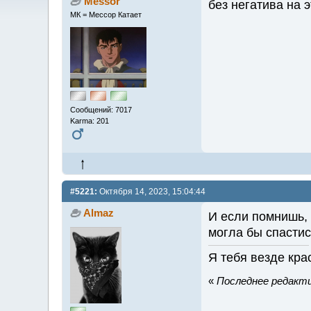
Messor
без негатива на 
МК = Мессор Катает
Сообщений: 7017
Karma: 201
#5221:
Октября 14, 2023, 15:04:44
Almaz
И если помнишь, 
могла бы спастис
Я тебя везде кр
«
Последнее редактир