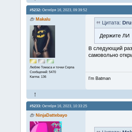
#5232:
Октября 16, 2023, 09:39:52
Makalu
Цитата:
Dru
Держите ЛИ
В следующий раз
самовольно откр
Люблю Томаса и точки Серпа
Сообщений: 5470
Karma: 136
I'm Batman
#5233:
Октября 16, 2023, 10:33:25
NinjaDattebayo