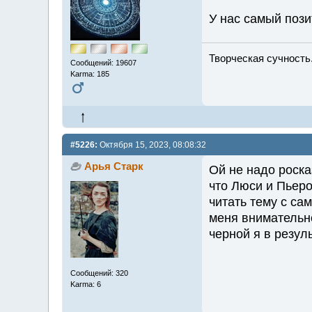
У нас самый пози
Творческая сучность.
Сообщений: 19607
Karma: 185
#5226:
Октября 15, 2023, 08:08:32
Арья Старк
Ой не надо роска
что Люси и Пьеро
читать тему с са
меня внимательно
черной я в резул
Сообщений: 320
Karma: 6