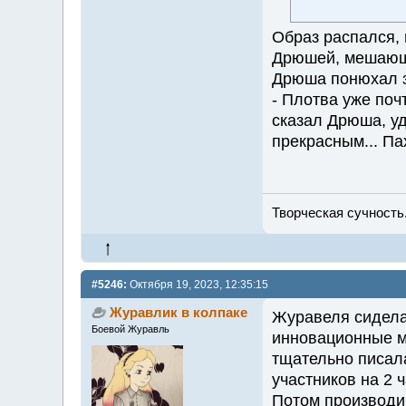
Образ распался, 
Дрюшей, мешающи
Дрюша понюхал з
- Плотва уже поч
сказал Дрюша, у
прекрасным... Пах
Творческая сучность.
#5246:
Октября 19, 2023, 12:35:15
Журавлик в колпаке
Журавеля сидела
Боевой Журавль
инновационные м
тщательно писала
участников на 2 
Потом производи