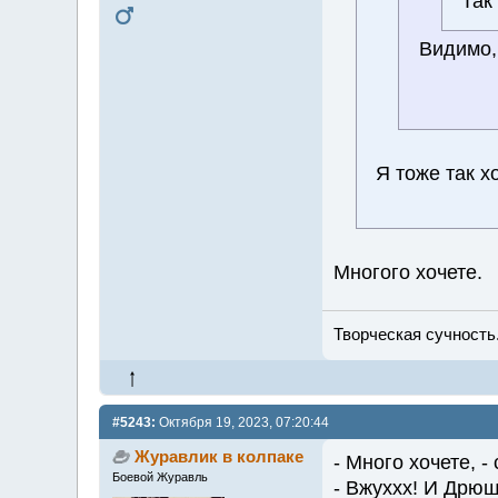
Так
Видимо,
Я тоже так хо
Многого хочете.
Творческая сучность.
#5243:
Октября 19, 2023, 07:20:44
Журавлик в колпаке
- Много хочете, 
Боевой Журавль
- Вжуххх! И Дрю