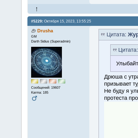
#5229:
Октября 15, 2023, 13:55:25
Drusha
Цитата:
Жур
GM
Darth Sidius (Superadmin)
Цитата
Улыбайт
Дрюша с утра
призывает ту
Сообщений: 19607
Не буду я ул
Karma: 185
протеста пр