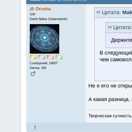
Drusha
Цитата:
Mak
GM
Darth Sidius (Superadmin)
Цитата
Держите
В следующий
чем самовол
Сообщений: 19607
Karma: 185
Не я его не откр
А какая разница,
Творческая сучность.