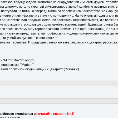
 заказов, текучку кадров, экономию на оборудовании и многом другом. Управ
на широкую ногу, но скрытый внутрикорпоративный конфликт вылился в поте
ы наступали на пятки, а впереди маячила перспектива банкротства. Как корш
ениями о партнёрстве, а затем и о поглощении... На не очень выгодных для 
 банкротстве или продаже компании заставили нервничать всех, кто вложил с
не прочь двинуться дальше с хоть какой-то компенсацией. Единицы готовы бы
я столь наглому акту корпоративного эгоизма. Они организовались, чтобы взя
аргинальных представителей профессии кинодела - многочисленных ассистен
 как у Майкла Дугласа, "с него хватит!"
ыла на перепутье. И грядущие съёмки по завалявшемуся сценарию рассерже
 "Mirror Max" ("Город").
 профсоюза ("Мафия").
аяния политикой студии нищий сценарист ("Маньяк").
, выберите кинофильм и
почитайте правило № 3
)