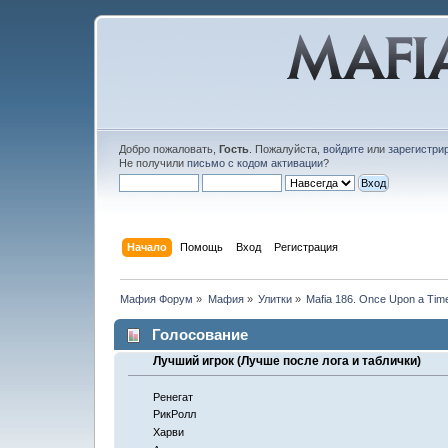
Добро пожаловать,
Гость
. Пожалуйста,
войдите
или
зарегистри
Не получили
письмо с кодом активации
?
Начало
Помощь
Вход
Регистрация
Мафия Форум
»
Мафия
»
Улитки
»
Mafia 186. Once Upon a Time
Голосование
Лучший игрок (Лучше после лога и таблички)
Ренегат
РикРолл
Харви