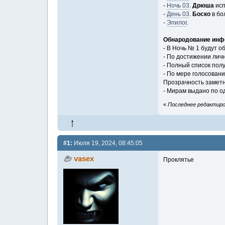
-
Ночь 03
.
Дрюша
исп
-
День 03
.
Боско
в бо
-
Эпилог
.
Обнародование инфо
- В Ночь № 1 будут 
- По достижении лич
- Полный список полу
- По мере голосован
Прозрачность заметн
- Мирам выдано по од
«
Последнее редактиров
#1:
Июля 19, 2024, 08:45:05
vasex
Проклятье