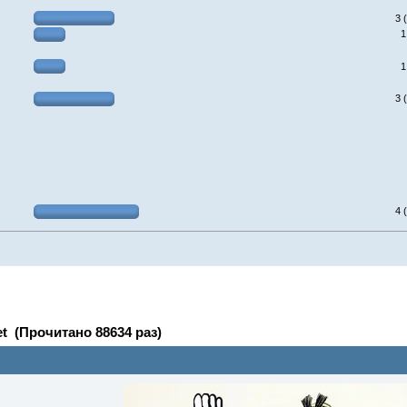
3 
1
1
3 
4 
et (Прочитано 88634 раз)