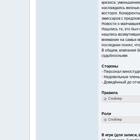
кризиса: уменьшение
наслаждаясь жизнью 
восторге. Конкурент
эмиссаров с предлож
Новости о маячавшем
Нашлись те, кто был 
нашлись возмутившиес
внимание на самых м
последних понял, что,
В общем, компания б
судьбносными.
Стороны
- Персонал киностудии
- Недовольные члены
- Доведённый до отч
Правила
Спойлер
Роли
Спойлер
В игре (для записи