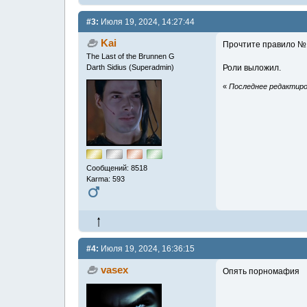
#3:
Июля 19, 2024, 14:27:44
Kai
Прочтите правило № 
The Last of the Brunnen G
Darth Sidius (Superadmin)
Роли выложил.
«
Последнее редактиров
Сообщений: 8518
Karma: 593
#4:
Июля 19, 2024, 16:36:15
vasex
Опять порномафия