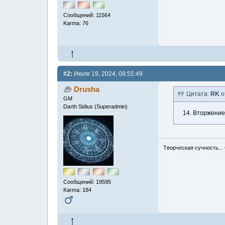
Сообщений: 11564
Karma: 76
#2:
Июля 19, 2024, 08:55:49
Drusha
Цитата:
RK
о
GM
Darth Sidius (Superadmin)
14. Вторжение
Творческая сучность...
Сообщений: 19595
Karma: 184