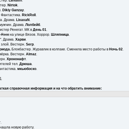
стер.
Lantash
.
стер.
Nirtok
.
ы.
Dikiy Ganzay
.
. Фантастика.
RickRoll
.
ка. Драма.
LixaxaN
.
 мужчин. Драма.
Лолбейб
.
Мистер Ренегат. МК в
День 01
.
е Язов
на улице Вязов. Хоррор.
Шляпница
.
". Драма.
Харви
.
 злой. Вестерн.
Serp
.
риода.
Блокбастер. Журавлик в колпаке. Сменила место работы в
Ночь 02
.
мёрка. Вестерн.
Almaz
.
ерн.
Хрононафт
.
ителей тел.
Дрюша
.
антастика.
мкьюбоско
.
.
аткая справочная информация и на что обратить внимание:
т
.
нашла новую работу.