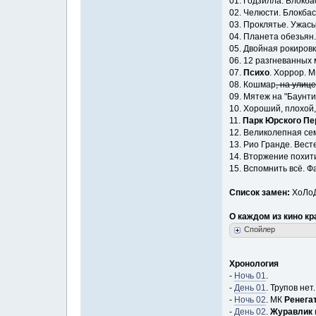
01. Годзилла. Блокба
02. Челюсти. Блокба
03. Проклятье. Ужас
04. Планета обезьян
05. Двойная рокиров
06. 12 разгневанных
07.
Психо
. Хоррор. 
08. Кошмар
, на улиц
09. Мятеж на "Баунти
10. Хороший, плохой,
11.
Парк Юрского Пе
12. Великолепная се
13. Рио Гранде. Вест
14. Вторжение похит
15. Вспомнить всё. Ф
Список замен:
ХоЛоД
О каждом из кино кр
Спойлер
Хронология
-
Ночь 01
.
-
День 01
. Трупов нет.
-
Ночь 02
. МК
Ренега
-
День 02
.
Журавлик