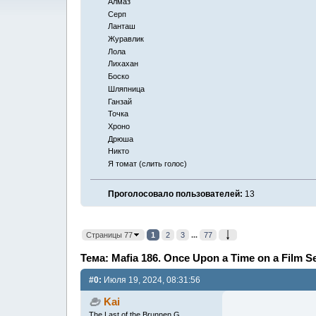
Алмаз
Серп
Ланташ
Журавлик
Лола
Лихахан
Боско
Шляпница
Ганзай
Точка
Хроно
Дрюша
Никто
Я томат (слить голос)
Проголосовало пользователей:
13
Страницы 77
1
2
3
...
77
Тема: Mafia 186. Once Upon a Time on a Film S
#0:
Июля 19, 2024, 08:31:56
Kai
The Last of the Brunnen G