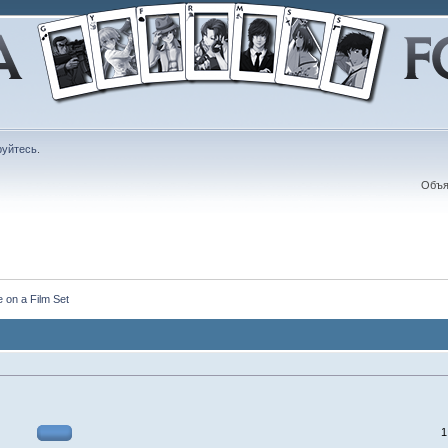
руйтесь
.
Объя
 on a Film Set
1