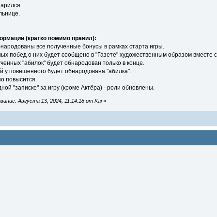
арился.
льнице.
рмации (кратко помимо правил):
обнародованы все полученные бонусы в рамках старта игры.
ных побед о них будет сообщено в "Газете" художественным образом вместе с
ченных "абилок" будет обнародован только в конце.
ий у повешенного будет обнародована "абилка".
о повысится.
ной "записке" за игру (кроме Актёра) - роли обновлены.
ание: Августа 13, 2024, 11:14:18 от Kai
»