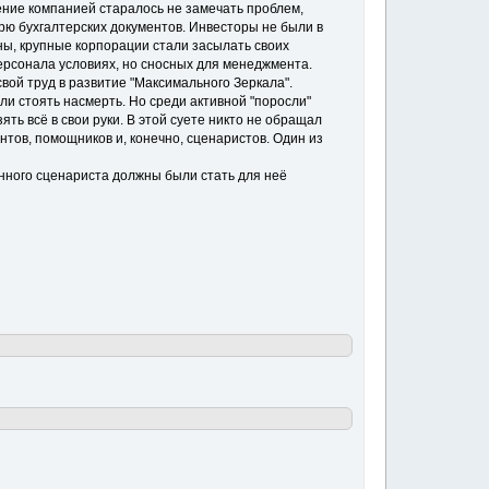
ление компанией старалось не замечать проблем,
рю бухгалтерских документов. Инвесторы не были в
уны, крупные корпорации стали засылать своих
персонала условиях, но сносных для менеджмента.
вой труд в развитие "Максимального Зеркала".
ли стоять насмерть. Но среди активной "поросли"
ть всё в свои руки. В этой суете никто не обращал
тов, помощников и, конечно, сценаристов. Один из
нного сценариста должны были стать для неё