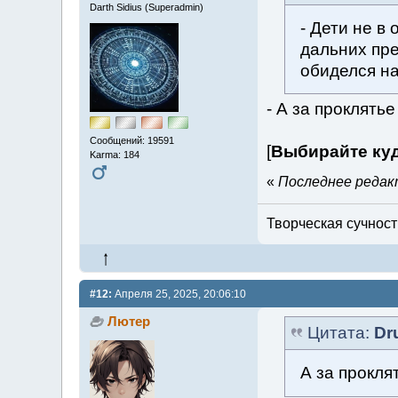
Darth Sidius (Superadmin)
- Дети не в
дальних пре
обиделся н
- А за проклять
Сообщений: 19591
[
Выбирайте куд
Karma: 184
«
Последнее редакт
Творческая сучность
#12:
Апреля 25, 2025, 20:06:10
Лютер
Цитата:
Dr
А за прокля