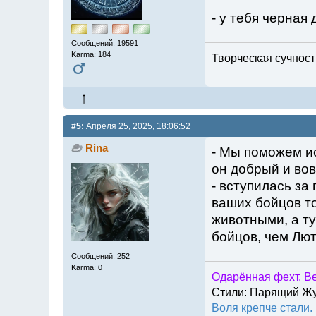
- у тебя черная
Сообщений: 19591
Karma: 184
Творческая сучность
#5:
Апреля 25, 2025, 18:06:52
Rina
- Мы поможем ис
он добрый и вов
- вступилась за 
ваших бойцов т
животными, а ту
бойцов, чем Лют
Сообщений: 252
Karma: 0
Одарённая фехт. Ве
Стили: Парящий Ж
Воля крепче стали.