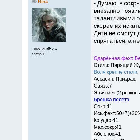
Rina
- Думаю, в сокр
внезапно появим
талантливыми ок
скорее их искат
Дети не смогут 
спрятаться, а н
Сообщений: 252
Karma: 0
Одарённая фехт. Ве
Стили: Парящий Ж
Воля крепче стали.
Ассасин. Призрак.
Связь:7
Эпич.меч (2 резкие
Брошка полёта
Сокр:41
Иск.фехт:50+7(+20
Кр.удар:41
Мас.сокр:41
Абс.спок:41