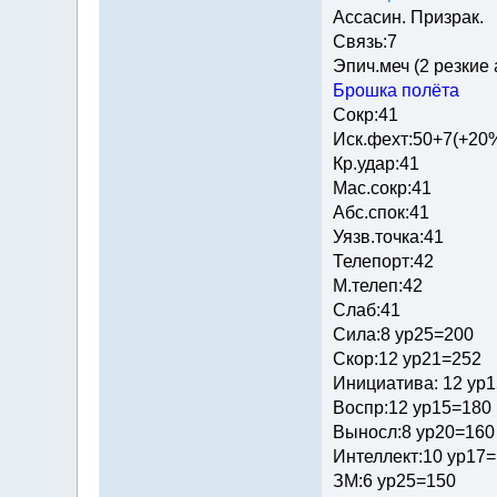
Ассасин. Призрак.
Связь:7
Эпич.меч (2 резкие
Брошка полёта
Сокр:41
Иск.фехт:50+7(+20
Кр.удар:41
Мас.сокр:41
Абс.спок:41
Уязв.точка:41
Телепорт:42
М.телеп:42
Слаб:41
Сила:8 ур25=200
Скор:12 ур21=252
Инициатива: 12 ур
Воспр:12 ур15=180
Выносл:8 ур20=160
Интеллект:10 ур17
ЗМ:6 ур25=150