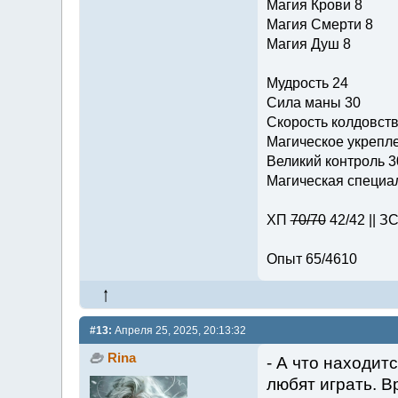
Магия Крови 8
Магия Смерти 8
Магия Душ 8
Мудрость 24
Сила маны 30
Скорость колдовств
Магическое укрепле
Великий контроль 3
Магическая специал
ХП
70/70
42/42 || З
Опыт 65/4610
#13:
Апреля 25, 2025, 20:13:32
Rina
- А что находит
любят играть. В