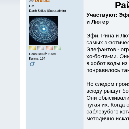
Drusha
Ра
GM
Darth Sidius (Superadmin)
Участвуют: Эфи
и Лютер
Эфи, Рина и Лю
самых экзотиче
Элефантов - ог
Сообщений: 19591
хо-бо-та-ми. Он
Karma: 184
в хобот воды из
понравилось та
Но следом произ
всюду рыщут бо
Они обыскивали 
пугая их. Когда
саблезубого кот
методично искат