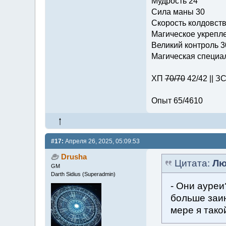
Мудрость 24
Сила маны 30
Скорость колдовств
Магическое укрепле
Великий контроль 3
Магическая специал
ХП
70/70
42/42 || З
Опыт 65/4610
#17:
Апреля 26, 2025, 05:09:53
Drusha
Цитата:
Лю
GM
Darth Sidius (Superadmin)
- Они ауреи
больше заи
мере я тако