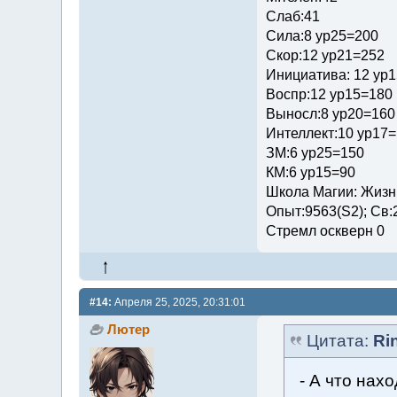
Слаб:41
Сила:8 ур25=200
Скор:12 ур21=252
Инициатива: 12 ур
Воспр:12 ур15=180
Выносл:8 ур20=160
Интеллект:10 ур17
ЗМ:6 ур25=150
КМ:6 ур15=90
Школа Магии: Жизни
Опыт:9563(S2); Св:
Стремл оскверн 0
#14:
Апреля 25, 2025, 20:31:01
Лютер
Цитата:
Ri
- А что нах