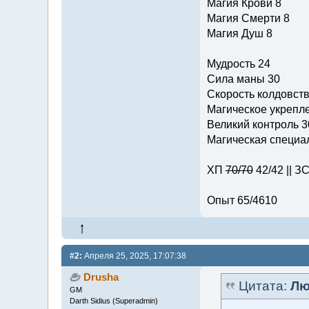
Магия Крови 8
Магия Смерти 8
Магия Душ 8
Мудрость 24
Сила маны 30
Скорость колдовств
Магическое укрепле
Великий контроль 3
Магическая специал
ХП
70/70
42/42 || З
Опыт 65/4610
#2:
Апреля 25, 2025, 17:07:38
Drusha
Цитата:
Лю
GM
Darth Sidius (Superadmin)