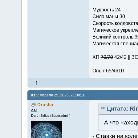
Мудрость 24
Сила маны 30
Скорость колдовств
Магическое укрепле
Великий контроль 3
Магическая специал
ХП
70/70
42/42 || З
Опыт 65/4610
#15:
Апреля 25, 2025, 21:00:10
Drusha
Цитата:
Ri
GM
Darth Sidius (Superadmin)
А что наход
- Ставки на кол