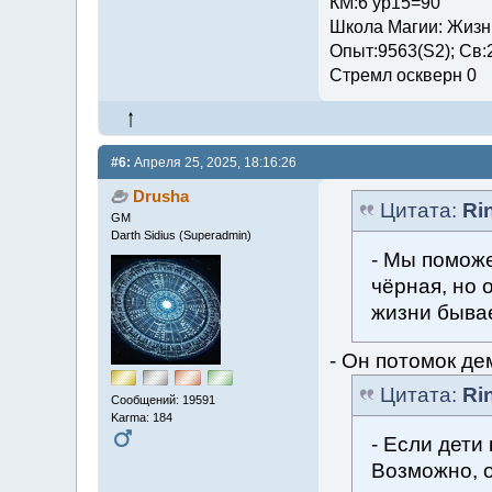
КМ:6 ур15=90
Школа Магии: Жизни
Опыт:9563(S2); Св:
Стремл оскверн 0
#6:
Апреля 25, 2025, 18:16:26
Drusha
Цитата:
Ri
GM
Darth Sidius (Superadmin)
- Мы поможе
чёрная, но 
жизни бывае
- Он потомок де
Цитата:
Ri
Сообщений: 19591
Karma: 184
- Если дети
Возможно, о