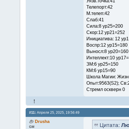
Уязв.точка:41
Телепорт:42
М.телеп:42
Слаб:41
Сила:8 ур25=200
Скор:12 ур21=252
Инициатива: 12 ур
Воспр:12 ур15=180
Выносл:8 ур20=160
Интеллект:10 ур17
ЗМ:6 ур25=150
КМ:6 ур15=90
Школа Магии: Жизни
Опыт:9563(S2); Св:
Стремл оскверн 0
#11:
Апреля 25, 2025, 19:56:49
Drusha
Цитата:
Лю
GM