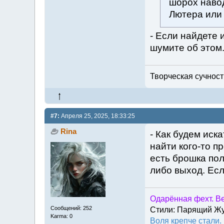
шорох навод
Лютера или
- Если найдете 
шумите об этом
Творческая сучность
#7:
Апреля 25, 2025, 18:33:25
Rina
- Как будем ис
найти кого-то п
есть брошка пол
либо выход. Есл
Одарённая фехт. Ве
Сообщений: 252
Стили: Парящий Ж
Karma: 0
Воля крепче стали.