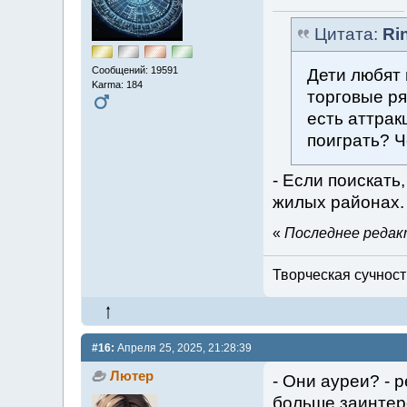
Цитата:
Ri
Сообщений: 19591
Дети любят 
Karma: 184
торговые ря
есть аттрак
поиграть? Ч
- Если поискать,
жилых районах.
«
Последнее редакт
Творческая сучность
#16:
Апреля 25, 2025, 21:28:39
Лютер
- Они ауреи? - 
больше заинтер