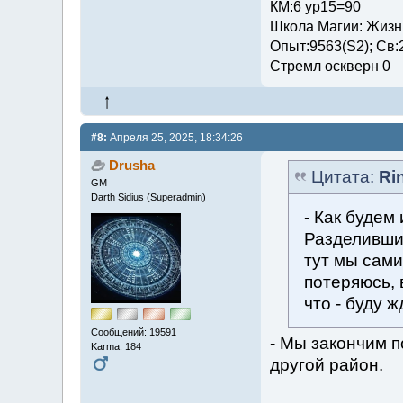
КМ:6 ур15=90
Школа Магии: Жизни
Опыт:9563(S2); Св:
Стремл оскверн 0
#8:
Апреля 25, 2025, 18:34:26
Drusha
Цитата:
Ri
GM
Darth Sidius (Superadmin)
- Как будем
Разделившис
тут мы сами
потеряюсь, 
что - буду ж
Сообщений: 19591
- Мы закончим п
Karma: 184
другой район.