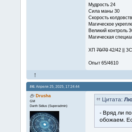
Мудрость 24
Сила маны 30
Скорость колдовств
Магическое укрепле
Великий контроль 3
Магическая специал
ХП
70/70
42/42 || З
Опыт 65/4610
#4:
Апреля 25, 2025, 17:24:44
Drusha
Цитата:
Лю
GM
Darth Sidius (Superadmin)
- Вряд ли п
обожаем. Ес