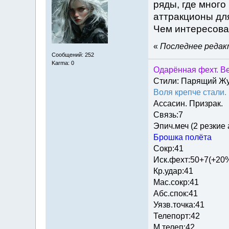
ряды, где много
аттракционы для
Чем интересова
«
Последнее редакт
Сообщений: 252
Karma: 0
Одарённая фехт. Ве
Стили: Парящий Ж
Воля крепче стали.
Ассасин. Призрак.
Связь:7
Эпич.меч (2 резкие
Брошка полёта
Сокр:41
Иск.фехт:50+7(+20
Кр.удар:41
Мас.сокр:41
Абс.спок:41
Уязв.точка:41
Телепорт:42
М.телеп:42