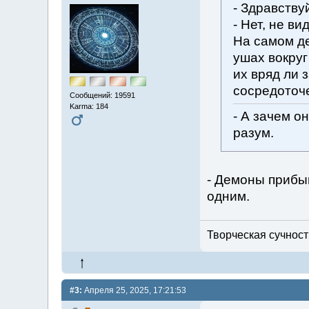
- Здравству
- Нет, не ви
На самом де
ушах вокруг
их вряд ли 
сосредоточ
Сообщений: 19591
Karma: 184
- А зачем о
разум.
- Демоны прибыв
одним.
Творческая сучность
#3:
Апреля 25, 2025, 17:21:53