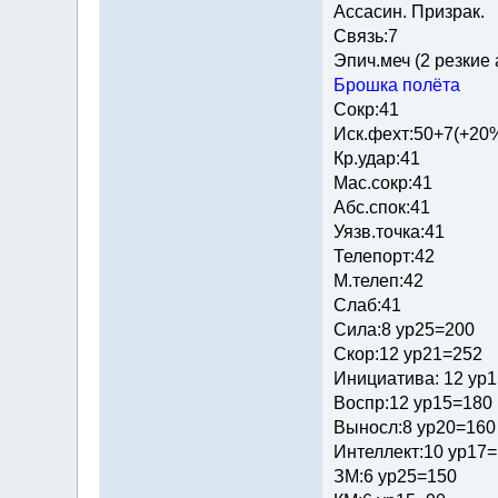
Ассасин. Призрак.
Связь:7
Эпич.меч (2 резкие
Брошка полёта
Сокр:41
Иск.фехт:50+7(+20
Кр.удар:41
Мас.сокр:41
Абс.спок:41
Уязв.точка:41
Телепорт:42
М.телеп:42
Слаб:41
Сила:8 ур25=200
Скор:12 ур21=252
Инициатива: 12 ур
Воспр:12 ур15=180
Выносл:8 ур20=160
Интеллект:10 ур17
ЗМ:6 ур25=150