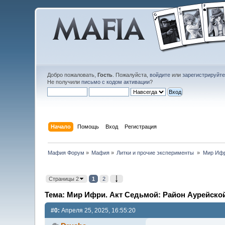
Добро пожаловать,
Гость
. Пожалуйста,
войдите
или
зарегистрируйт
Не получили
письмо с кодом активации
?
Начало
Помощь
Вход
Регистрация
Мафия Форум
»
Мафия
»
Литки и прочие эксперименты 
»
Мир Ифри
Страницы 2
1
2
Тема: Мир Ифри. Акт Седьмой: Район Аурейской 
#0:
Апреля 25, 2025, 16:55:20