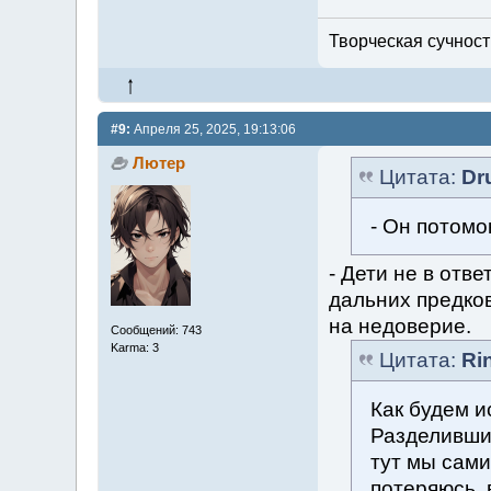
Творческая сучность
#9:
Апреля 25, 2025, 19:13:06
Лютер
Цитата:
Dr
- Он потомо
- Дети не в отве
дальних предков
на недоверие.
Сообщений: 743
Karma: 3
Цитата:
Ri
Как будем и
Разделившис
тут мы сами
потеряюсь, 