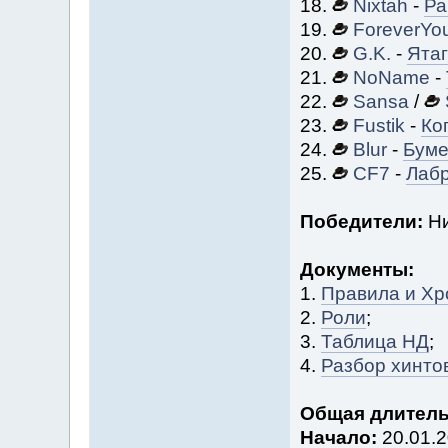
18.
Nixtah
-
Ра
19.
ForeverYo
20.
G.K.
-
Ята
21.
NoName
-
22.
Sansa
/
23.
Fustik
-
Ко
24.
Blur
-
Буме
25.
CF7
-
Лаб
Победители:
Ни
Документы:
1.
Правила и Хр
2.
Роли
;
3.
Таблица НД
;
4.
Разбор хинтов
Общая длитель
Начало:
20.01.2