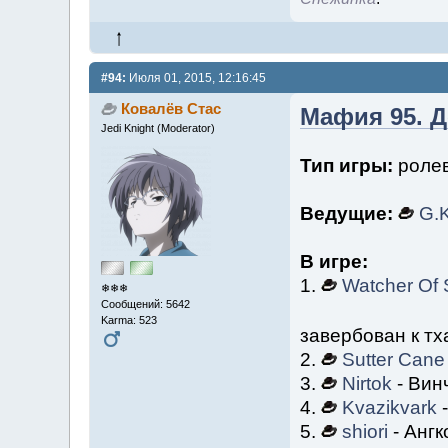
#94:
Июля 01, 2015, 12:16:45
Ковалёв Стас
Мафия 95. Д
Jedi Knight (Moderator)
Тип игры:
ролев
Ведущие:
G.K
В игре:
1.
Watcher Of 
❄❄❄
Сообщений: 5642
Karma: 523
завербован к т
2.
Sutter Cane
3.
Nirtok
- Вин
4.
Kvazikvark
-
5.
shiori
- Ангк