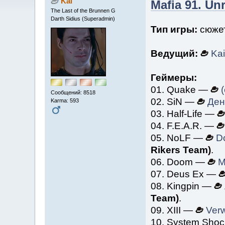
Kai
Mafia 91. Unr
The Last of the Brunnen G
Darth Sidius (Superadmin)
Тип игры:
сюжет
Ведущий:
Kai
Геймеры:
01. Quake —
(
Сообщений: 8518
02. SiN —
Ден
Karma: 593
03. Half-Life —
04. F.E.A.R. —
05. NoLF —
D
Rikers Team)
.
06. Doom —
M
07. Deus Ex —
08. Kingpin —
Team)
.
09. XIII —
Verw
10. System Sho