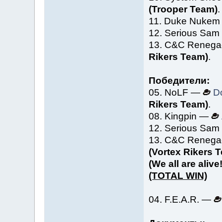
(Trooper Team)
.
11. Duke Nuke
12. Serious Sa
13. C&C Reneg
Rikers Team)
.
Победители:
05. NoLF —
D
Rikers Team)
.
08. Kingpin —
12. Serious Sa
13. C&C Reneg
(Vortex Rikers 
(We all are alive!
(TOTAL WIN)
04. F.E.A.R. —