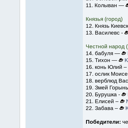
11. Колыван —
Князья (город)
12. Князь Киевс
13. Василевс -
Честной народ (
14. бабуля —
15. Тихон —
K
16. конь Юлий 
17. ослик Моисе
18. верблюд Вас
19. Змей Горын
20. Бурушка -
21. Елисей –
22. Забава –
Победители:
че