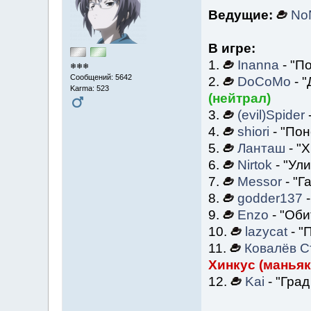
Ведущие:
No
В игре:
1.
Inanna
- "По
❄❄❄
Сообщений: 5642
2.
DoCoMo
- "
Karma: 523
(нейтрал)
3.
(evil)Spider
4.
shiori
- "Пон
5.
Ланташ
- "
6.
Nirtok
- "Ули
7.
Messor
- "Г
8.
godder137
-
9.
Enzo
- "Оби
10.
lazycat
- "
11.
Ковалёв С
Хинкус (маньяк
12.
Kai
- "Гра