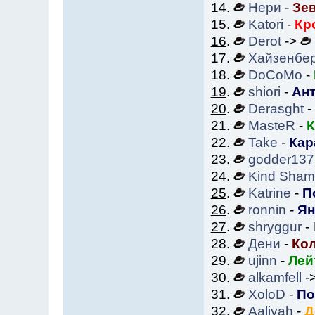
14
.
Нери
-
Зев
15
.
Katori
-
Кр
16
.
Derot
->
17.
Хайзенбер
18.
DoCoMo
-
19
.
shiori
-
Ант
20
.
Derasght
-
21.
MasteR
-
К
22
.
Take
-
Кар
23.
godder137
24.
Kind Sha
25
.
Katrine
-
П
26
.
ronnin
-
Ян
27
.
shryggur
-
28.
Дени
-
Кол
29
.
ujinn
-
Лей
30.
alkamfell
-
31.
XoloD
-
По
32
.
Aaliyah
-
Д