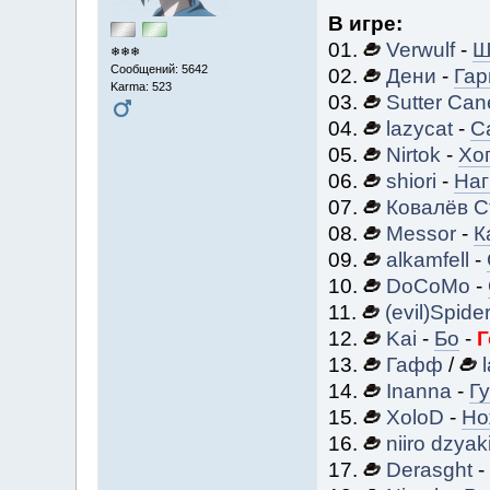
В игре:
01.
Verwulf
-
Ш
❄❄❄
Сообщений: 5642
02.
Дени
-
Гар
Karma: 523
03.
Sutter Can
04.
lazycat
-
С
05.
Nirtok
-
Хо
06.
shiori
-
Наг
07.
Ковалёв С
08.
Messor
-
К
09.
alkamfell
-
10.
DoCoMo
-
11.
(evil)Spide
12.
Kai
-
Бо
-
Г
13.
Гафф
/
14.
Inanna
-
Г
15.
XoloD
-
Но
16.
niiro dzyak
17.
Derasght
-