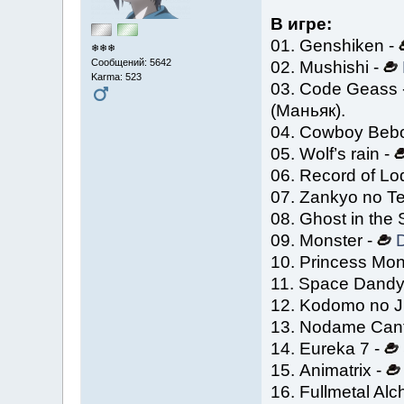
В игре:
01. Genshiken -
❄❄❄
Сообщений: 5642
02. Mushishi -
Karma: 523
03. Code Geass 
(Маньяк).
04. Cowboy Beb
05. Wolf’s rain -
06. Record of Lo
07. Zankyo no Te
08. Ghost in the 
09. Monster -
10. Princess Mo
11. Space Dandy
12. Kodomo no J
13. Nodame Cant
14. Eureka 7 -
15. Animatrix -
16. Fullmetal Al