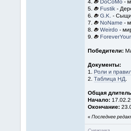
4.
DoCoMo
- м
5.
Fustik
- Дер
6.
G.K.
- Сыщи
7.
NoName
- м
8.
Weirdo
- ми
9.
ForeverYou
Победители:
Ма
Документы:
1.
Роли и прави
2.
Таблица НД
.
Общая длитель
Начало:
17.02.2
Окончание:
23.
«
Последнее редакт
Снежинка
.