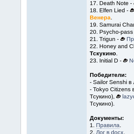
17. Death Note -
18. Elfen Lied -
Венера
.
19. Samurai Cha
20. Psycho-pass
21. Trigun -
Пр
22. Honey and Cl
Тскукино
.
23. Initial D -
N
Победители:
- Sailor Senshi 
- Tokyo Citizens
Тсукино),
lazy
Тсукино).
Документы:
1.
Правила
.
2.
Лог в docx
.