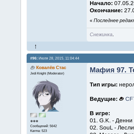
Начало:
07.05.2
Окончание:
27.
«
Последнее редакт
Снежинка
.
#96:
Июля 28, 2015, 11:04:44
Ковалёв Стас
Мафия 97. Т
Jedi Knight (Moderator)
Тип игры:
нерол
Ведущие:
CF
В игре:
01. G.K.
❄❄❄
Сообщений: 5642
02. SouL 
Karma: 523