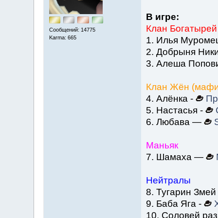
В игре:
Клан Богатырей
Сообщений: 14775
Karma: 665
1. Илья Муром
2. Добрыня Ники
3. Алеша Попо
Клан Жён (мафи
4. Алёнка -
Пр
5. Настасья -
6. Любава —
Маньяк
7. Шамаха —
Нейтралы
8. Тугарин Змей
9. Баба Яга -
10. Соловей раз