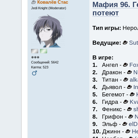
Ковалёв Стас
Мафия 96. Г
Jedi Knight (Moderator)
потеют
Тип игры:
Нерол
Ведущие:
Sut
В игре:
❄❄❄
Сообщений: 5642
1.
Ангел -
Fo
Karma: 523
2.
Дракон -
N
3.
Титан -
alk
4.
Дьявол -
I
5.
Бегемот -
6.
Гидра -
Kv
7.
Феникс -
sh
8.
Грифон -
N
9.
Эльф -
elD
10.
Джинн -
Н