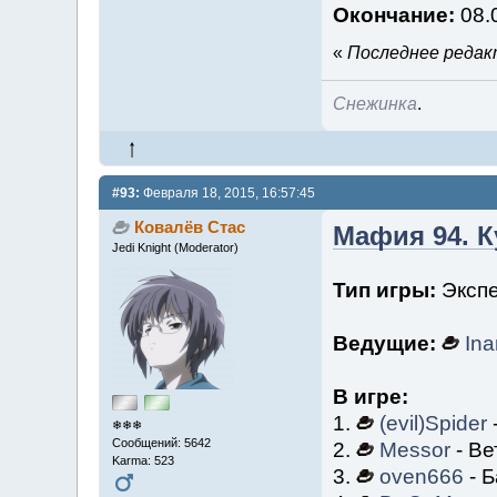
Окончание:
08.
«
Последнее редакт
Снежинка
.
#93:
Февраля 18, 2015, 16:57:45
Ковалёв Стас
Мафия 94. К
Jedi Knight (Moderator)
Тип игры:
Экспе
Ведущие:
In
В игре:
1.
(evil)Spider
-
❄❄❄
Сообщений: 5642
2.
Messor
- Ве
Karma: 523
3.
oven666
- Б