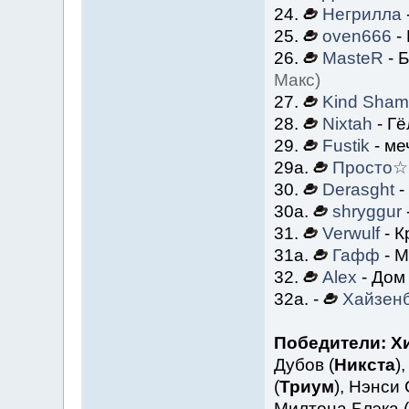
24.
Негрилла
25.
oven666
-
26.
MasteR
- 
Макс)
27.
Kind Sha
28.
Nixtah
- Гё
29.
Fustik
- ме
29а.
Просто☆
30.
Derasght
-
30а.
shryggur
31.
Verwulf
- К
31а.
Гафф
- М
32.
Alex
- Дом
32а. -
Хайзен
Победители:
Х
Дубов (
Никста
)
(
Триум
), Нэнси 
Милтона Блэка (