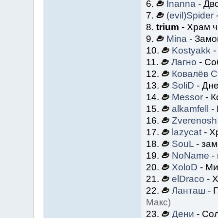
6.
Inanna
- Дв
7.
(evil)Spider
8.
trium
- Храм ч
9.
Mina
- Замо
10.
Kostyakk
-
11.
Лагно
- Со
12.
Ковалёв С
13.
SoliD
- Дн
14.
Messor
- К
15.
alkamfell
-
16.
Zverenosh
17.
lazycat
- Х
18.
SouL
- зам
19.
NoName
-
20.
XoloD
- Ми
21.
elDraco
- 
22.
Ланташ
- 
Макс)
23.
Дени
- Со