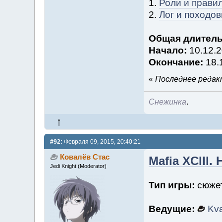
1.
Роли и прави
2.
Лог и походов
Общая длитель
Начало:
10.12.2
Окончание:
18.
«
Последнее редакт
Снежинка
.
#92:
Февраля 09, 2015, 20:40:21
Ковалёв Стас
Mafia XCIII.
Jedi Knight (Moderator)
Тип игры:
сюжет
Ведущие:
Kva