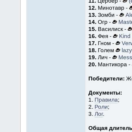
11.
Цербер -
(
12.
Минотавр -
13.
Зомби -
Al
14.
Огр -
Mast
15.
Василиск -
16.
Фея -
Kind
17.
Гном -
Ver
18.
Голем
lazy
19.
Лич -
Mess
20.
Мантикора -
Победители:
Же
Документы:
1.
Правила
;
2.
Роли
;
3.
Лог
.
Общая длитель