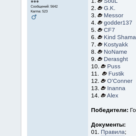
1.
SouL
❄❄❄
Сообщений: 5642
2.
G.K.
Karma: 523
3.
Messor
4.
godder137
5.
CF7
6.
Kind Shama
7.
Kostyakk
8.
NoName
9.
Derasght
10.
Puss
11.
Fustik
12.
O'Conner
13.
Inanna
14.
Alex
Победители:
Го
Документы:
01.
Правила
;