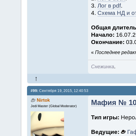
3.
Лог в pdf
.
4.
Схема НД и о
Общая длитель
Начало:
16.07.2
Окончание:
03.
«
Последнее редакт
Снежинка
.
#99:
Сентября 19, 2015, 12:40:53
Nirtok
Мафия № 10
Jedi Master (Global Moderator)
Тип игры:
Нерол
Ведущие:
Га