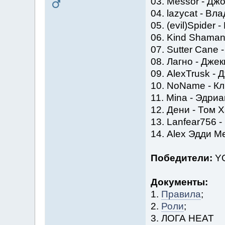
03. Messo
04. lazyca
05. (evil)Sp
06. Kind Sha
07. Sutter C
08. Лагн
09. AlexTru
10. NoNam
11. Mina 
12. Дени
13. Lanfear756
14. Ale
Победители:
YO
Документы:
1.
Правила
;
2.
Роли
;
3. ЛОГА НЕАТ