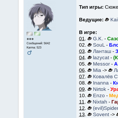
Тип игры:
Сюжет
Ведущие:
Kai
В игре:
01
.
G.K.
-
Саз
❄❄❄
Сообщений: 5642
02.
SouL
-
Бло
Karma: 523
03
.
Ланташ
-
З
04
.
lazycat
-
(
05.
Messor
-
А
06
.
Mia
->
Л
07
.
Ковалёв С
08.
Inanna
-
К
09
.
Nirtok
-
Ур
10.
Enzo
-
Мед
11
.
Nixtah
-
Га
12
.
(evil)Spide
13
.
Sovent
->