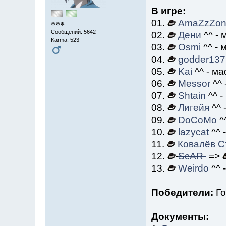
В игре:
01.
AmaZzZon
❄❄❄
Сообщений: 5642
02.
Дени
^^ - 
Karma: 523
03.
Osmi
^^ - 
04.
godder137
05.
Kai
^^ - ма
06.
Messor
^^ 
07.
Shtain
^^ -
08.
Лигейя
^^ 
09.
DoCoMo
^^
10.
lazycat
^^ 
11.
Ковалёв С
12.
ScAR-
=>
13.
Weirdo
^^ 
Победители:
Го
Документы: