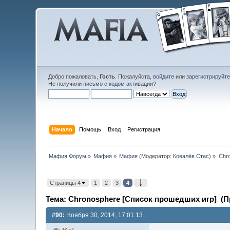
Добро пожаловать,
Гость
. Пожалуйста,
войдите
или
зарегистрируйт
Не получили
письмо с кодом активации
?
Начало
Помощь
Вход
Регистрация
Мафия Форум
»
Мафия
»
Мафия
(Модератор:
Ковалёв Стас
) »
Chr
Страницы 4
1
2
3
4
Тема: Chronosphere [Список прошедших игр] (Пр
#90:
Ноября 30, 2014, 17:01:13