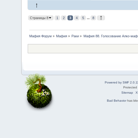
Страницы 8
1
2
3
4
5
...
8
Мафия Форум
»
Мафия
»
Раки
»
Мафия 88. Голосование Алко-маф
Powered by SMF 2.0.1
Protected
Sitemap
X
Bad Behavior
has bl