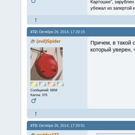
Картошке", зарублен 
убежал из запертой 
#72:
Октября 26, 2014, 17:20:15
(evil)Spider
Причем, в такой 
который уверен, 
Сообщений: 6858
Karma: 375
#73:
Октября 26, 2014, 17:20:51
godder137