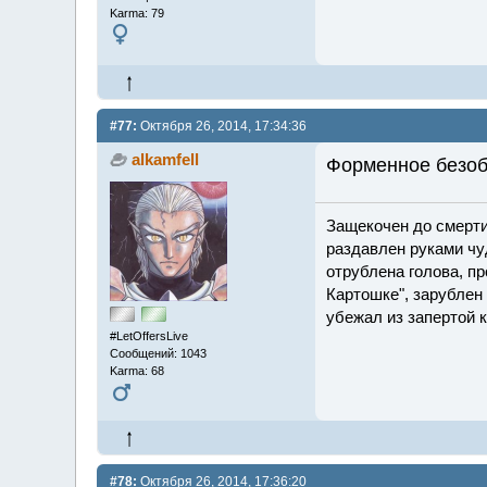
Karma: 79
#77:
Октября 26, 2014, 17:34:36
alkamfell
Форменное безоб
Защекочен до смерти
раздавлен руками чу
отрублена голова, пр
Картошке", зарублен 
убежал из запертой 
#LetOffersLive
Сообщений: 1043
Karma: 68
#78:
Октября 26, 2014, 17:36:20