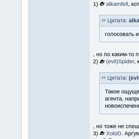
1)
alkamfell
, ко
Цитата:
alk
голосовать и
, но по каким-то 
2)
(evil)Spider
,
Цитата:
(evi
Такое ощущен
агента, напр
новоиспечен
, но тоже не спеш
3)
XoloD
. Аргу