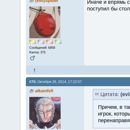
(evil)Spider
Иначе и впрямь 
поступил бы стол
Сообщений: 6858
Karma: 375
#75:
Октября 26, 2014, 17:22:57
alkamfell
Цитата:
(evi
Причем, в та
игрок, котор
перенаправя