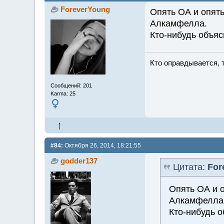
ForeverYoung
Опять ОА и опять
Алкамфелла.
Кто-нибудь объяс
Кто оправдывается, 
Сообщений: 201
Karma: 25
#84:
Октября 26, 2014, 18:21:55
godder137
Цитата:
For
Опять ОА и о
Алкамфелла
Кто-нибудь о