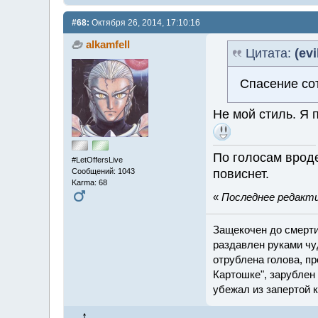
#68:
Октября 26, 2014, 17:10:16
alkamfell
Цитата:
(evi
Спасение со
Не мой стиль. Я
По голосам вроде
#LetOffersLive
Сообщений: 1043
повиснет.
Karma: 68
«
Последнее редактир
Защекочен до смерти
раздавлен руками чу
отрублена голова, пр
Картошке", зарублен 
убежал из запертой 