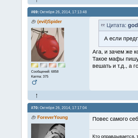
#69:
Октября 26, 2014, 17:13:48
(evil)Spider
Цитата:
god
А если пред
Ага, и зачем же 
Такое мафы пишут
вешать и т.д., а 
Сообщений: 6858
Karma: 375
#70:
Октября 26, 2014, 17:17:04
ForeverYoung
Повес самого себ
Кто оправдывается, 