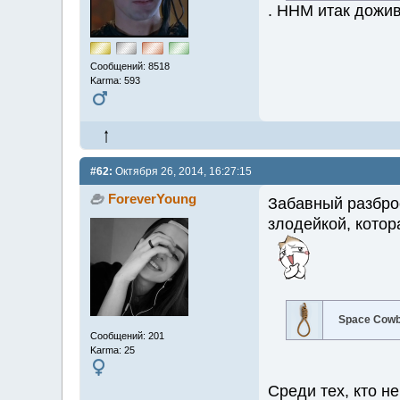
. ННМ итак дожив
Сообщений: 8518
Karma: 593
#62:
Октября 26, 2014, 16:27:15
ForeverYoung
Забавный разброс
злодейкой, котор
Space Cow
Сообщений: 201
Karma: 25
Среди тех, кто не