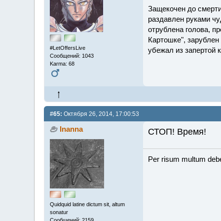
Защекочен до смерти
раздавлен руками чу
отрублена голова, пр
Картошке", зарублен 
#LetOffersLive
убежал из запертой 
Сообщений: 1043
Karma: 68
#65:
Октября 26, 2014, 17:00:53
Inanna
СТОП! Время!
Per risum multum deb
Quidquid latine dictum sit, altum
sonatur
Сообщений: 2159