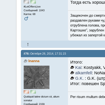
Тогда есть хорош
#LetOffersLive
Сообщений: 1043
Karma: 68
Защекочен до смерти
раздавлен руками чу
отрублена голова, пр
Картошке", зарублен 
убежал из запертой 
#76:
Октября 26, 2014, 17:31:15
Inanna
Итого:
Kai
: Kostyakk, 
alkamfell
: NoNa
G.K.
: G.K. (шт
Итог: повешен S
Per risum multum deb
Quidquid latine dictum sit, altum
sonatur
Сообщений: 2159