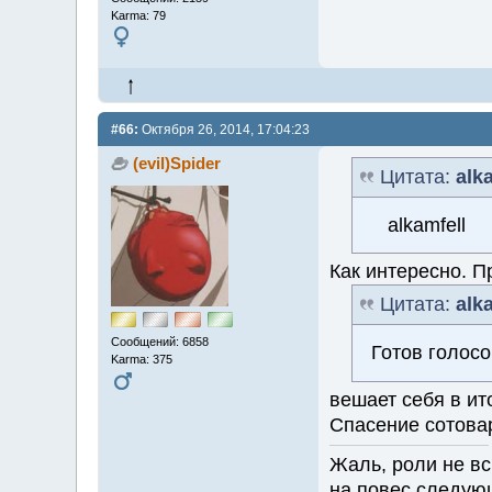
Karma: 79
#66:
Октября 26, 2014, 17:04:23
(evil)Spider
Цитата:
alk
alkamfell
Как интересно. П
Цитата:
alk
Сообщений: 6858
Готов голосо
Karma: 375
вешает себя в ит
Спасение сотова
Жаль, роли не вс
на повес следую