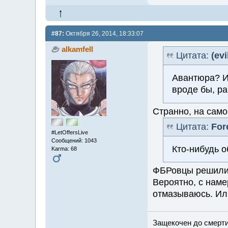
#87:
Октября 26, 2014, 18:33:07
alkamfell
Цитата:
(evi
Авантюра? И
вроде бы, ра
Странно, на само
Цитата:
For
#LetOffersLive
Сообщений: 1043
Кто-нибудь о
Karma: 68
ФБРовцы решили, 
Вероятно, с наме
отмазываюсь. Или 
Защекочен до смерти