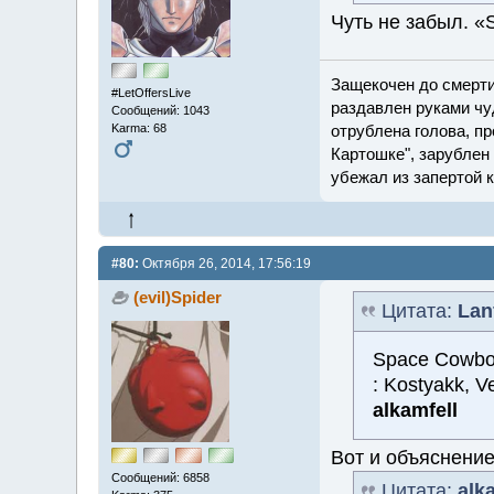
Чуть не забыл. 
Защекочен до смерти
#LetOffersLive
раздавлен руками чу
Сообщений: 1043
отрублена голова, пр
Karma: 68
Картошке", зарублен 
убежал из запертой 
#80:
Октября 26, 2014, 17:56:19
(evil)Spider
Цитата:
Lan
Space Cowb
: Kostyakk, V
alkamfell
Вот и объяснение
Сообщений: 6858
Цитата:
alk