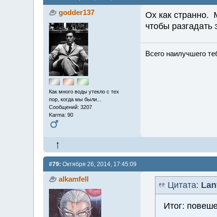
godder137
Ох как странно. 
чтобы разгадать 
Всего наилучшего теб
Как много воды утекло с тех
пор, когда мы были...
Сообщений: 3207
Karma: 90
#79:
Октября 26, 2014, 17:45:09
alkamfell
Цитата:
Lan
Итог: повеш