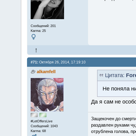
Сообщений: 201
Karma: 25
#71:
Октября 26, 2014, 17:19:10
alkamfell
Цитата:
For
Не поняла ни
Да я сам не особ
Защекочен до смерти
#LetOffersLive
раздавлен руками чу
Сообщений: 1043
отрублена голова, пр
Karma: 68