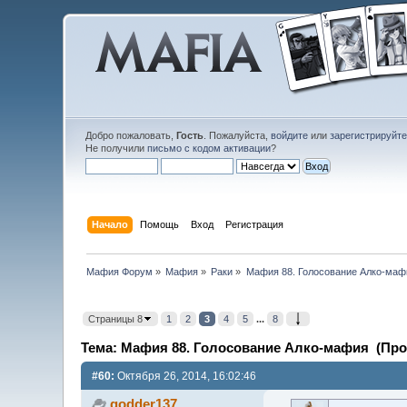
Добро пожаловать,
Гость
. Пожалуйста,
войдите
или
зарегистрируйт
Не получили
письмо с кодом активации
?
Начало
Помощь
Вход
Регистрация
Мафия Форум
»
Мафия
»
Раки
»
Мафия 88. Голосование Алко-маф
Страницы 8
1
2
3
4
5
...
8
Тема: Мафия 88. Голосование Алко-мафия (Проч
#60:
Октября 26, 2014, 16:02:46
godder137