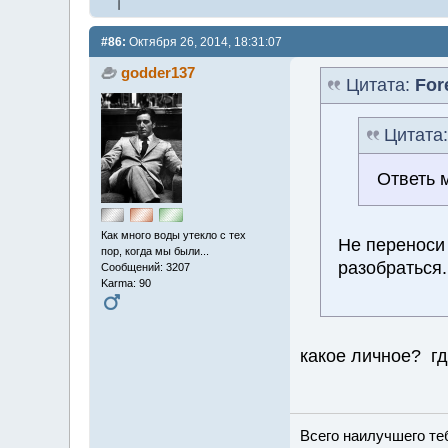
#86:
Октября 26, 2014, 18:31:07
godder137
Цитата:
For
Цитата
Ответь 
Как много воды утекло с тех
Не переноси
пор, когда мы были...
разобраться.
Сообщений: 3207
Karma: 90
какое личное? г
Всего наилучшего теб