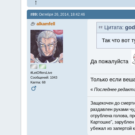
#89:
Октября 26, 2014, 18:42:46
alkamfell
Цитата:
god
Так что вот 
Да пожалуйста
#LetOffersLive
Сообщений: 1043
Только если вешат
Karma: 68
«
Последнее редактир
Защекочен до смерти
раздавлен руками чу
отрублена голова, пр
Картошке", зарублен 
убежал из запертой 