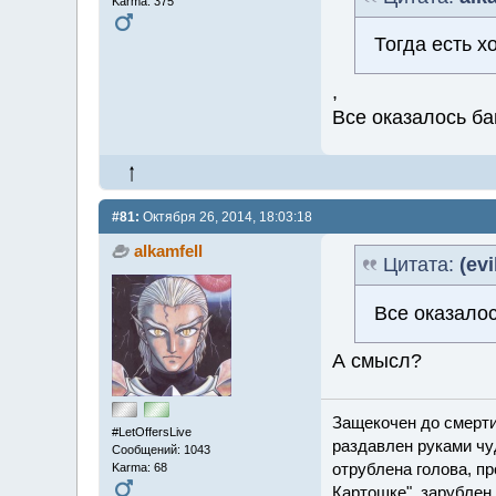
Karma: 375
Тогда есть 
,
Все оказалось ба
#81:
Октября 26, 2014, 18:03:18
alkamfell
Цитата:
(evi
Все оказалос
А смысл?
Защекочен до смерти
#LetOffersLive
раздавлен руками чу
Сообщений: 1043
отрублена голова, пр
Karma: 68
Картошке", зарублен 