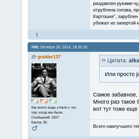
раздавлен руками чу
отрублена голова, пр
Картошке", зарублен 
убежал из запертой 
#88:
Октября 26, 2014, 18:35:26
godder137
Цитата:
alk
Или просто ju
Самое забавное, 
Много раз такое 
Как много воды утекло с тех
вот тут тоже еще
пор, когда мы были...
Сообщений: 3207
Karma: 90
Всего наилучшего теб