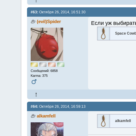
#63:
Октября 26, 2014, 16:51:30
(evil)Spider
Если уж выбират
Space Cow
Сообщений: 6858
Karma: 375
#64:
Октября 26, 2014, 16:59:13
alkamfell
alkamfell