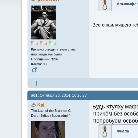
Алькамфе
Всего наилучшего теб
Как много воды утекло с тех
пор, когда мы были...
Сообщений: 3207
Karma: 90
#61:
Октября 26, 2014, 16:26:37
Kai
Будь Ктулху мафо
The Last of the Brunnen G
Причём без особо
Darth Sidius (Superadmin)
Попробуем освоб
Фелла