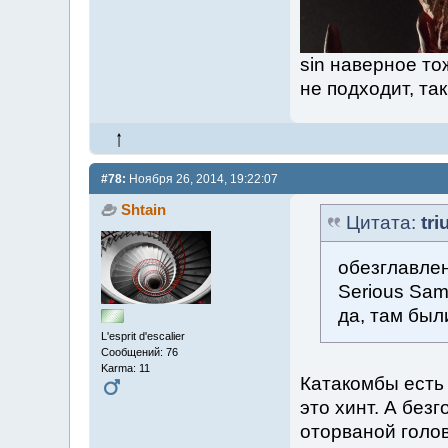
sin наверное то
не подходит, так
#78:
Ноября 26, 2014, 19:22:07
Shtain
Цитата:
tr
обезглавлен
Serious Sa
да, там был
L'esprit d'escalier
Сообщений: 76
Karma: 11
Катакомбы есть 
это хинт. А без
оторваной голов