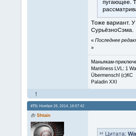
пугающее. Т
рассматрив
Тоже вариант. У
СурьёзноСэма.
«
Последнее редакт
»
Маньякам-приключен
Manliness LVL: 1 Wat
Übermensch! (c)КС
Paladin XXI
#71:
Ноября 26, 2014, 16:07:42
Shtain
Цитата:
Wa