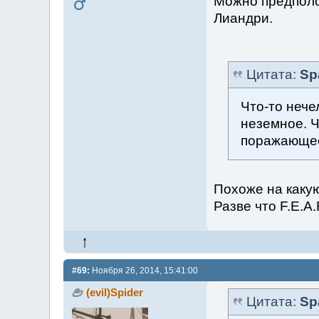
Можно предполож
Лиандри.
Цитата:
Sp
Что-то нече
неземное. 
поражающее
Похоже на какую
Разве что F.E.A.
#69:
Ноября 26, 2014, 15:41:00
(evil)Spider
Цитата:
Sp