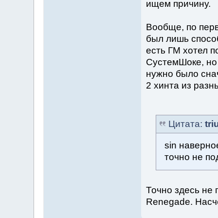
ищем причину.
Вообще, по перв
был лишь спосо
есть ГМ хотел п
СустемШоке, но 
нужно было снач
2 хинта из разн
Цитата:
tr
sin наверно
точно не по
Точно здесь не 
Renegade. Насче