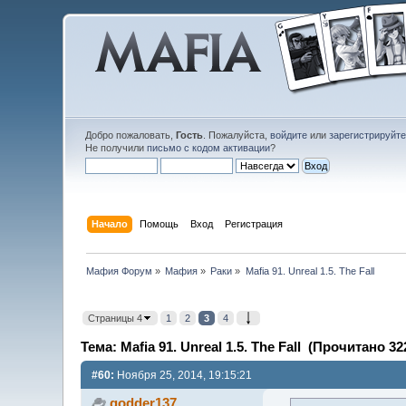
Добро пожаловать,
Гость
. Пожалуйста,
войдите
или
зарегистрируйт
Не получили
письмо с кодом активации
?
Начало
Помощь
Вход
Регистрация
Мафия Форум
»
Мафия
»
Раки
»
Mafia 91. Unreal 1.5. The Fall
Страницы 4
1
2
3
4
Тема: Mafia 91. Unreal 1.5. The Fall (Прочитано 32
#60:
Ноября 25, 2014, 19:15:21
godder137