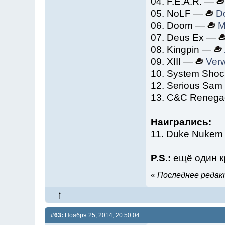
04. F.E.A.R. —
05. NoLF —
D
06. Doom —
M
07. Deus Ex —
08. Kingpin —
09. XIII —
Verw
10. System Sho
12. Serious Sa
13. C&C Reneg
Наигрались:
11. Duke Nuke
P.S.:
ещё один кр
«
Последнее редакт
#63:
Ноября 25, 2014, 20:50:04