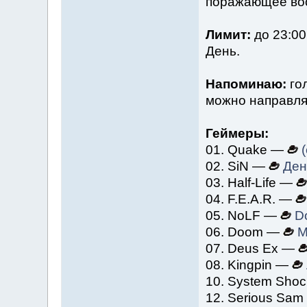
поражающее во
Лимит:
до 23:00
День.
Напоминаю:
гол
можно направля
Геймеры:
01. Quake —
(
02. SiN —
Ден
03. Half-Life —
04. F.E.A.R. —
05. NoLF —
D
06. Doom —
M
07. Deus Ex —
08. Kingpin —
10. System Sho
12. Serious Sa