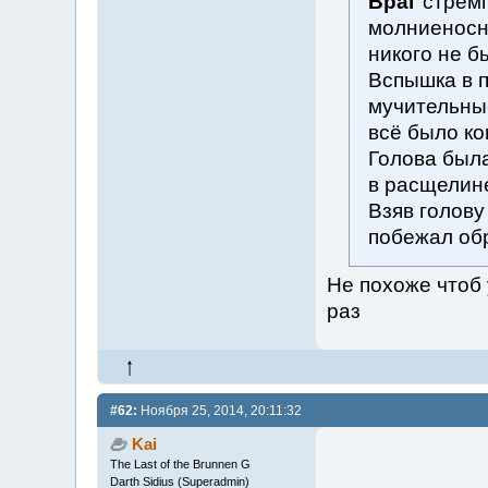
Враг
стремг
молниеносн
никого не б
Вспышка в п
мучительные
всё было ко
Голова была
в расщелине
Взяв голов
побежал обр
Не похоже чтоб 
раз
#62:
Ноября 25, 2014, 20:11:32
Kai
The Last of the Brunnen G
Darth Sidius (Superadmin)