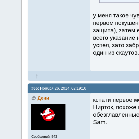
у меня такое чув
первом покушен
защита), затем 
всего указание 
успел, зато заб
один из скаутов
#65:
Ноября 26, 2014, 02:19:16
Дени
кстати первое м
Нирток, похоже н
обезглавленные 
Sam.
Сообщений: 543