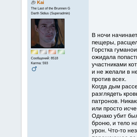
Kai
The Last of the Brunnen G
Darth Sidius (Superadmin)
В ночи начинае
пещеры, расщел
Горстка гуманои
ожидала попасть
Сообщений: 8518
Karma: 593
участниками кот
и не желали в н
против всех.
Когда дым расс
разглядеть кров
патронов. Ника
или просто исче
Однако убит был
броню, и тело н
урон. Что-то не