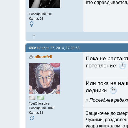
Кто оправдывается,
Сообщений: 201
Karma: 25
#83:
Ноября 27, 2014, 17:29:53
alkamfell
Пока не растают
потепление
Или пока не нач
ледники
«
Последнее редакт
#LetOffersLive
Сообщений: 1043
Karma: 68
Защекочен до смерт
Чужими, раздавлен 
удара кинжалом, от