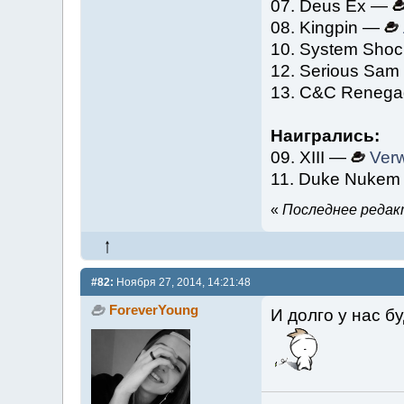
07. Deus Ex —
08. Kingpin —
10. System Sho
12. Serious Sa
13. C&C Reneg
Наигрались:
09. XIII —
Verw
11. Duke Nuke
«
Последнее редакт
#82:
Ноября 27, 2014, 14:21:48
ForeverYoung
И долго у нас б