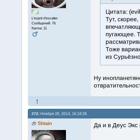
Цитата: (evi
Тут, скорее
L'esprit d'escalier
Сообщений: 76
впечатляющ
Karma: 11
пугающее. Т
рассматрив
Тоже вариан
из Сурьёзн
Ну инопланетяне
отвратительнос
#72:
Ноября 26, 2014, 16:18:26
Shtain
Да и в Деус Экс