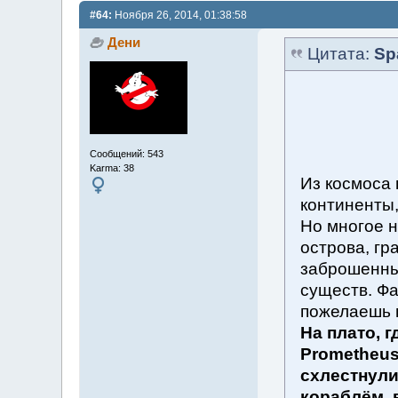
#64:
Ноября 26, 2014, 01:38:58
Дени
Цитата:
Sp
Сообщений: 543
Karma: 38
Из космоса
континенты,
Но многое н
острова, гр
заброшенны
существ. Фа
пожелаешь п
На плато, 
Prometheus
схлестнули
кораблём, 