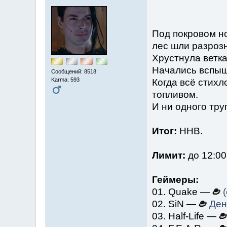
Под покровом но
лес шли разроз
Хрустнула ветка
Начались вспыш
Сообщений: 8518
Karma: 593
Когда всё стихл
топливом.
И ни одного тру
Итог:
ННВ.
Лимит:
до 12:00
Геймеры:
01. Quake —
(
02. SiN —
Ден
03. Half-Life —