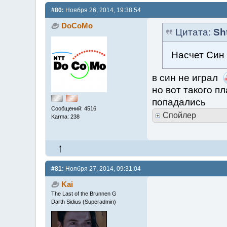
#80:
Ноября 26, 2014, 19:38:54
DoCoMo
Цитата:
Sh
Насчет Син 
в син не играл
но вот такого п
попадались
Сообщений: 4516
Спойлер
Karma: 238
#81:
Ноября 27, 2014, 09:31:04
Kai
The Last of the Brunnen G
Darth Sidius (Superadmin)