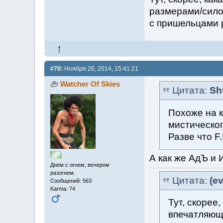
размерами/сило
с пришельцами 
#70:
Ноября 26, 2014, 15:41:21
Watcher Of Skies
Цитата:
Sh
Похоже на к
мистическо
Разве что F.
А как же АдЪ и
Днем с огнем, вечером
разогнем.
Цитата:
(ev
Сообщений: 563
Karma: 74
Тут, скорее
впечатляющ