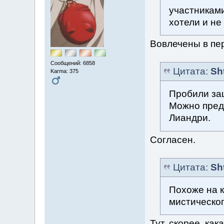
участниками
хотели и не
Вовлечены в пер
Сообщений: 6858
Цитата:
Sh
Karma: 375
Пробили защ
Можно предп
Лиандри.
Согласен.
Цитата:
Sh
Похоже на к
мистическо
Тут, скорее, ка