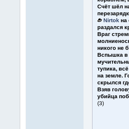
Счёт шёл н
перезаряд
Nirtok
на 
раздался к
Враг стрем
молниеносн
никого не 
Вспышка в 
мучительны
тупика, вс
на земле. 
скрылся гд
Взяв голов
убийца поб
(3)