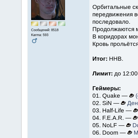
Орбитальные ск
передвижения в
последовало.
Продолжаются м
Сообщений: 8518
Karma: 593
В коридорах мо
Кровь прольётся
Итог:
ННВ.
Лимит:
до 12:00
Геймеры:
01. Quake —
(
02. SiN —
Ден
03. Half-Life —
04. F.E.A.R. —
05. NoLF —
D
06. Doom —
M