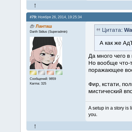
#79:
Ноября 26, 2014, 19:25:34
Ланташ
Цитата:
Wa
Darth Sidius (Superadmin)
А как же Ад
Да много чего 
Но вообще что-
поражающее воо
Сообщений: 9859
Фир, кстати, по
Karma: 325
мистический впо
A setup in a story is 
you.