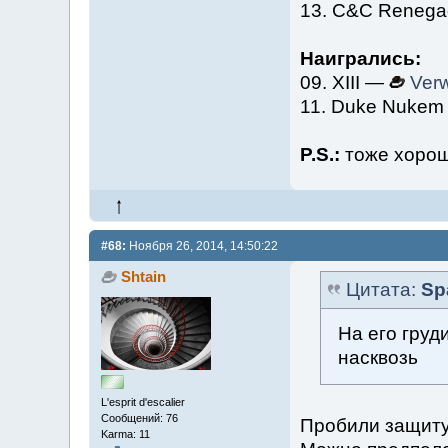
13. C&C Reneg
Наигрались:
09. XIII —
Verw
11. Duke Nuke
P.S.:
тоже хорош
#68:
Ноября 26, 2014, 14:50:22
Shtain
Цитата:
Sp
На его груд
насквозь
L'esprit d'escalier
Сообщений: 76
Пробили защиту.
Karma: 11