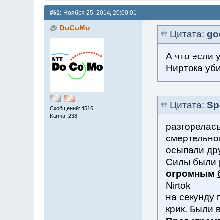
#61:
Ноября 25, 2014, 20:00:01
DoCoMo
Цитата:
go
А что если 
Ниртока уби
Цитата:
Sp
Сообщений: 4516
Karma: 238
разгорелас
смертельной
осыпали дру
Силы были 
огромным
Nirtok
на секунду 
крик. Были 