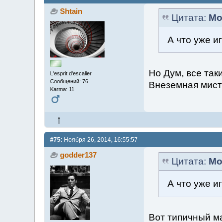
Shtain
Цитата:
Mo
А что уже и
Но Дум, все так
L'esprit d'escalier
Сообщений: 76
Внеземная мист
Karma: 11
#75:
Ноября 26, 2014, 16:55:57
godder137
Цитата:
Mo
А что уже и
Вот типичный м