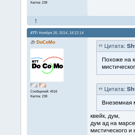
Karma: 238
#77:
Ноября 26, 2014, 18:22:14
DoCoMo
Цитата:
Sh
Похоже на к
мистическо
Цитата:
Sh
Сообщений: 4516
Karma: 238
Внеземная 
квейк, дум,
дум ад на марсе
мистического и 