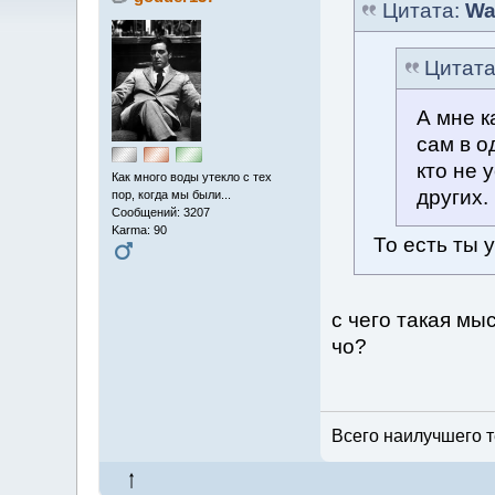
Цитата:
Wa
Цитат
А мне к
сам в о
кто не 
Как много воды утекло с тех
других.
пор, когда мы были...
Сообщений: 3207
Karma: 90
То есть ты 
с чего такая мы
чо?
Всего наилучшего т