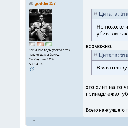
godder137
Цитата:
tr
Не похоже ч
убивали как
возможно.
Как много воды утекло с тех
Цитата:
tr
пор, когда мы были...
Сообщений: 3207
Karma: 90
Взяв голов
это хинт на то ч
принадлежал у
Всего наилучшего т