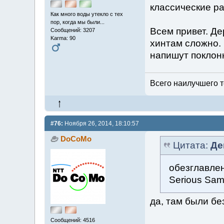
классические ра
Как много воды утекло с тех
пор, когда мы были...
Всем привет. Де
Сообщений: 3207
Karma: 90
хинтам сложно. 
напишут поклонн
Всего наилучшего т
#76:
Ноября 26, 2014, 18:10:57
DoCoMo
Цитата:
Де
обезглавлен
Serious Sa
да, там были бе
Сообщений: 4516