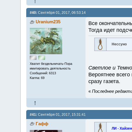
#40:
Сентября 01, 2017, 06:53:14
Uranium235
Все окончательн
Тогда идет подсче
Нессуно
Хватит бездельничать-Пора
Светлое и Темно
имитировать деятельность
Сообщений: 6313
Вероятнее всего 
Karma: 69
сразу газета.
«
Последнее редакти
#41:
Сентября 01, 2017, 15:31:41
Гафф
ЛИ - Хайзе