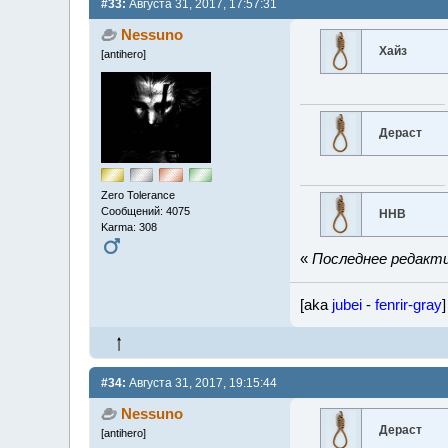
#33:
Августа 31, 2017, 17:57:31
Nessuno
Хайз
[antihero]
Дераст
Zero Tolerance
Сообщений: 4075
ННВ
Karma: 308
«
Последнее редактир
[aka
jubei
-
fenrir-gray
]
#34:
Августа 31, 2017, 19:15:44
Nessuno
Дераст
[antihero]