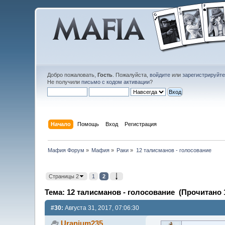
Добро пожаловать,
Гость
. Пожалуйста,
войдите
или
зарегистрируйт
Не получили
письмо с кодом активации
?
Начало
Помощь
Вход
Регистрация
Мафия Форум
»
Мафия
»
Раки
»
12 талисманов - голосование
Страницы 2
1
2
Тема: 12 талисманов - голосование (Прочитано 1
#30:
Августа 31, 2017, 07:06:30
Uranium235