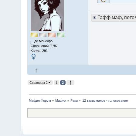
Гафф маф, пото
... де Монсоро
Сообщений: 2787
Karma: 291
Страницы 2
1
2
Мафия Форум
»
Мафия
»
Раки
»
12 талисманов - голосование