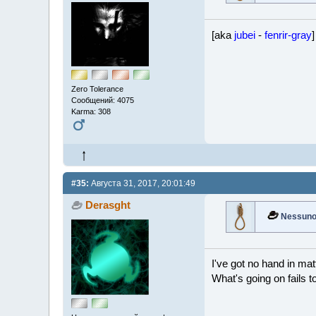
[aka
jubei
-
fenrir-gray
]
Zero Tolerance
Сообщений: 4075
Karma: 308
#35:
Августа 31, 2017, 20:01:49
Derasght
Nessun
I've got no hand in matt
What's going on fails 