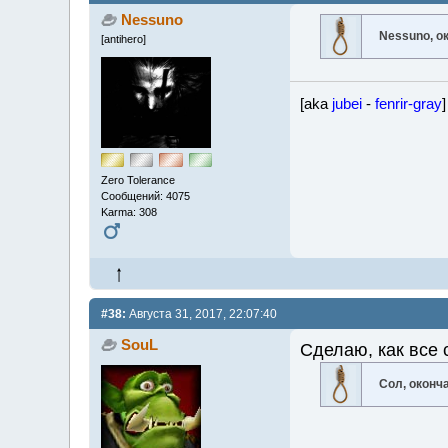
Nessuno
Nessuno, о
[antihero]
[aka
jubei
-
fenrir-gray
]
Zero Tolerance
Сообщений: 4075
Karma: 308
#38:
Августа 31, 2017, 22:07:40
SouL
Сделаю, как все
Сол, оконч