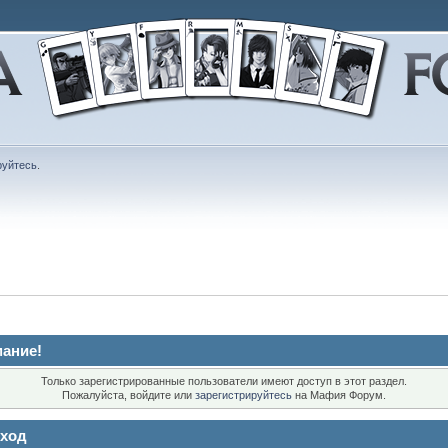
руйтесь
.
ание!
Только зарегистрированные пользователи имеют доступ в этот раздел.
Пожалуйста, войдите или
зарегистрируйтесь
на Мафия Форум.
ход