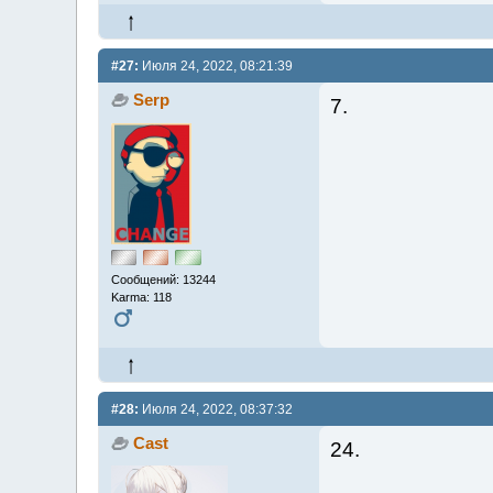
#27:
Июля 24, 2022, 08:21:39
Serp
7.
Сообщений: 13244
Karma: 118
#28:
Июля 24, 2022, 08:37:32
Cast
24.