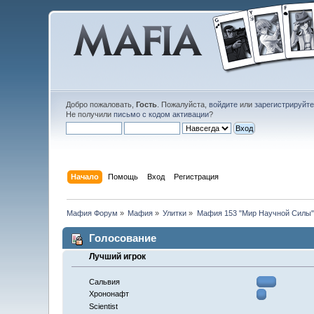
Добро пожаловать,
Гость
. Пожалуйста,
войдите
или
зарегистрируйт
Не получили
письмо с кодом активации
?
Начало
Помощь
Вход
Регистрация
Мафия Форум
»
Мафия
»
Улитки
»
Мафия 153 "Мир Научной Силы".
Голосование
Лучший игрок
Сальвия
Хрононафт
Scientist