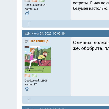
остроты. Я иду по с
Сообщений: 8825
безумен настолько,
Karma: 114
#19:
Июля 24, 2022, 05:02:39
Шляпница
Одмены, должен 
же, обобрите, п
Сообщений: 11906
Karma: 97