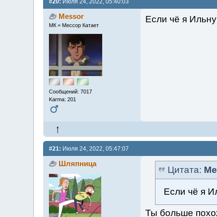
#20:
Июля 24, 2022, 05:40:03
Messor
Если чё я Ильну
МК = Мессор Катает
Сообщений: 7017
Karma: 201
#21:
Июля 24, 2022, 05:47:07
Шляпница
Цитата:
Me
Если чё я И
Ты больше похо