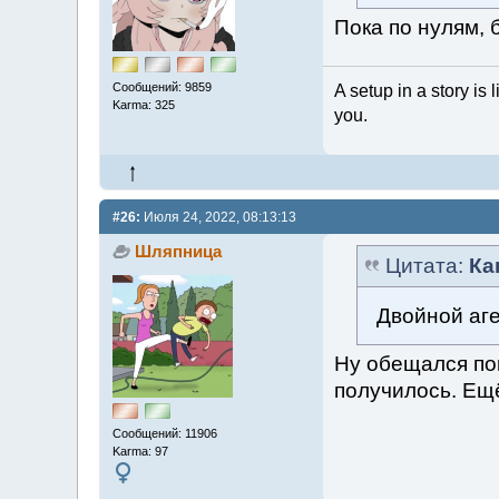
Пока по нулям, 
Сообщений: 9859
A setup in a story is 
Karma: 325
you.
#26:
Июля 24, 2022, 08:13:13
Шляпница
Цитата:
Ка
Двойной аге
Ну обещался по
получилось. Ещ
Сообщений: 11906
Karma: 97