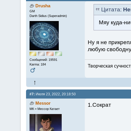
Drusha
Цитата:
Не
GM
Darth Sidius (Superadmin)
Мяу куда-ни
Ну я не прикреп
любую свободн
Сообщений: 19591
Karma: 184
Творческая сучность
#7:
Июля 23, 2022, 20:18:50
Messor
1.Сократ
МК = Мессор Катает