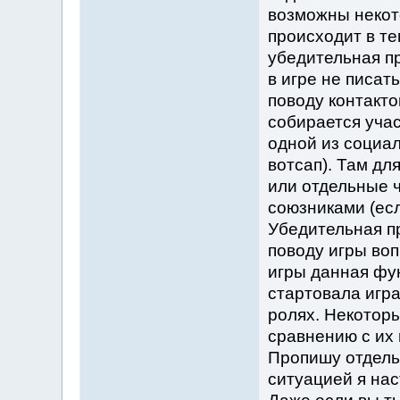
возможны некот
происходит в те
убедительная пр
в игре не писать
поводу контактов
собирается участ
одной из социал
вотсап). Там дл
или отдельные ч
союзниками (есл
Убедительная п
поводу игры вопр
игры данная фун
стартовала игр
ролях. Некотор
сравнению с их
Пропишу отдель
ситуацией я нас