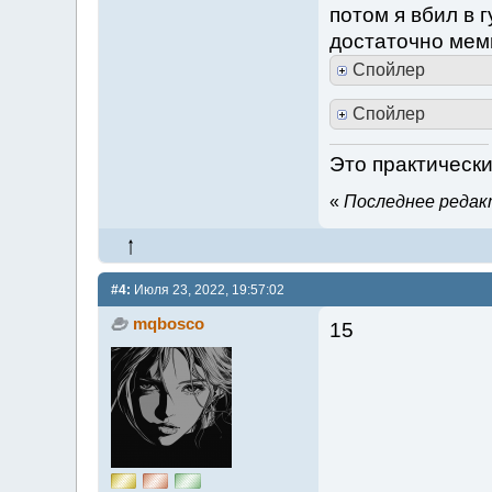
потом я вбил в г
достаточно мем
Спойлер
Спойлер
Это практически
«
Последнее редакт
#4:
Июля 23, 2022, 19:57:02
mqbosco
15