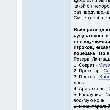
Даже если вы ты
какой он нехоро
раз предупрежд
Смысл сообщени
Выберете одно
существенный 
или научно-пр
игроков, незан
порезаны. Но 
Резерв: Ланташ
1. Сократ -
Mess
2. Протагор -
Са
3. Платон -
Хро
день
4. Аристотель -
5. Конфуций -
Ni
восьмую ночь
6. Марк Аврелий