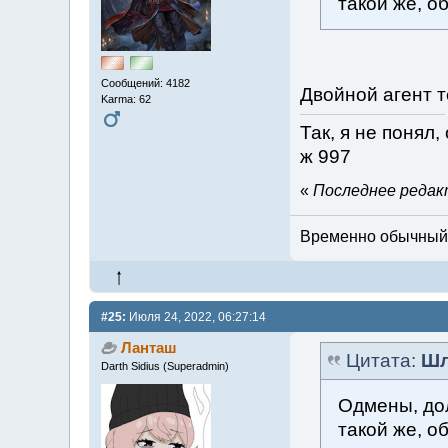
такой же, о
Сообщений: 4182
Двойной агент т
Karma: 62
Так, я не понял
ж 997
«
Последнее редакт
Временно обычный м
#25:
Июля 24, 2022, 06:27:14
Ланташ
Цитата:
Шл
Darth Sidius (Superadmin)
Одмены, дол
такой же, о