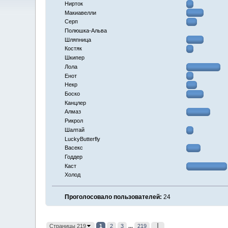
Нирток
Макиавелли
Серп
Полюшка-Альва
Шляпница
Костяк
Шкипер
Лола
Енот
Некр
Боско
Канцлер
Алмаз
Рикрол
Шалтай
LuckyButterfly
Васекс
Годдер
Каст
Холод
Проголосовало пользователей:
24
Страницы 219
1
2
3
...
219