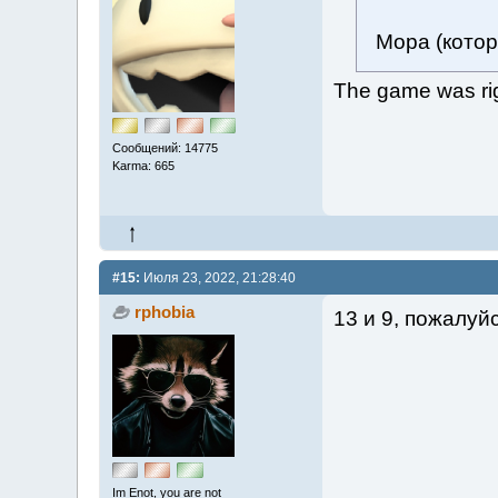
Мора (котор
The game was rig
Сообщений: 14775
Karma: 665
#15:
Июля 23, 2022, 21:28:40
rphobia
13 и 9, пожалуй
Im Enot, you are not