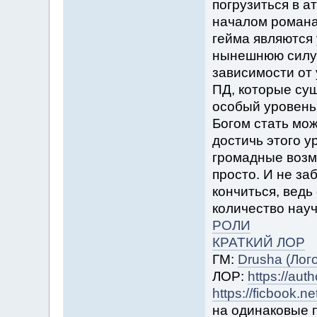
погрузиться в а
началом романа
гейма являются
нынешнюю силу 
зависимости от 
ПД, которые сущ
особый уровень 
Богом стать мож
достичь этого у
громадные возмо
просто. И не за
кончиться, ведь
количество науч
РОЛИ
КРАТКИЙ ЛОР
ГМ:
Drusha (Лого
ЛОР:
https://aut
https://ficbook.n
на одинаковые п