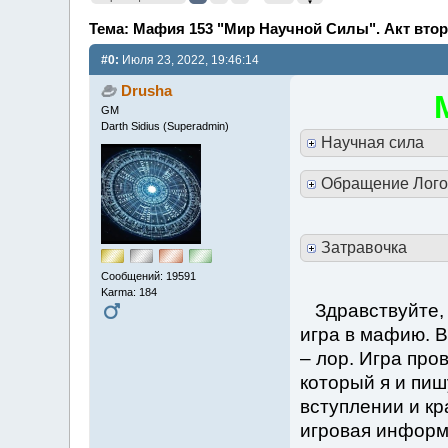
Тема: Мафия 153 "Мир Научной Силы". Акт втор
#0:
Июля 23, 2022, 19:46:14
Drusha
GM
Darth Sidius (Superadmin)
Научная сила
Обращение Лого
Затравочка
Сообщений: 19591
Karma: 184
Здравствуйте, 
игра в мафию. В
– лор. Игра про
который я и пиш
вступлении и к
игровая информ