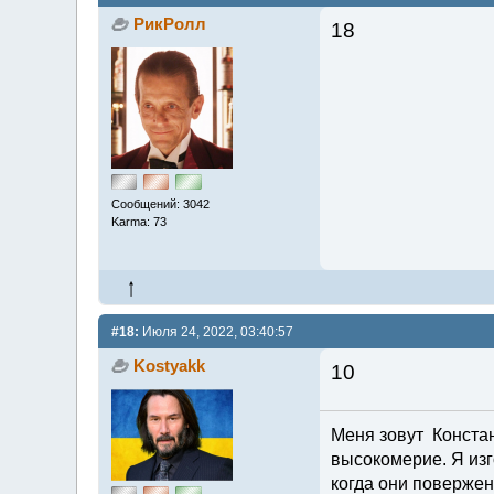
РикРолл
18
Сообщений: 3042
Karma: 73
#18:
Июля 24, 2022, 03:40:57
Kostyakk
10
Меня зовут Констант
высокомерие. Я изг
когда они повержен