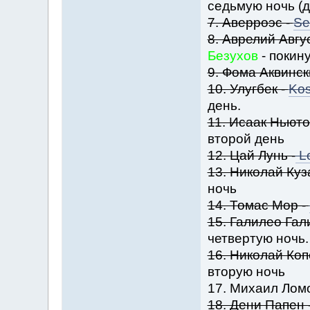
седьмую ночь (
7. Аверроэс -
Se
8. Аврелий Авгу
Безухов
- покин
9. Фома Аквинск
10. Улугбек -
Kos
день.
11. Исаак Ньюто
второй день
12. Цай Лунь -
L
13. Николай Куз
ночь
14. Томас Мор -
15. Галилео Гал
четвертую ночь.
16. Николай Ко
вторую ночь
17. Михаил Лом
18. Дени Папен 