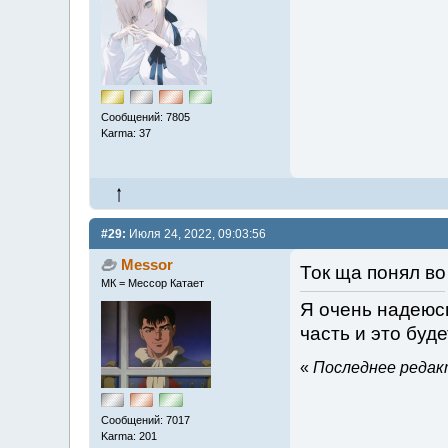
Сообщений: 7805
Karma: 37
#29:
Июля 24, 2022, 09:03:56
Messor
Ток ща понял в
МК = Мессор Катает
Я очень надеюсь
часть и это буд
«
Последнее редакт
Сообщений: 7017
Karma: 201