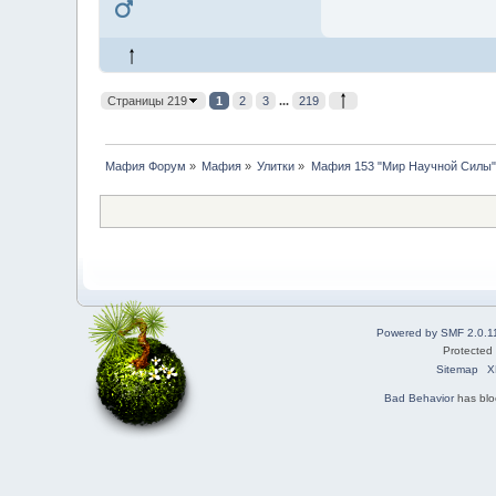
Страницы 219
1
2
3
...
219
Мафия Форум
»
Мафия
»
Улитки
»
Мафия 153 "Мир Научной Силы".
Powered by SMF 2.0.1
Protected
Sitemap
X
Bad Behavior
has bl