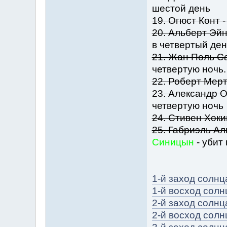
шестой день
19. Огюст Конт 
20. Альберт Эй
в четвертый ден
21. Жан Поль С
четвертую ночь.
22. Роберт Мерт
23. Александр 
четвертую ночь
24. Стивен Хоки
25. Габриэль Ал
Синицын
- убит
1-й заход солнц
1-й восход солн
2-й заход солнц
2-й восход солн