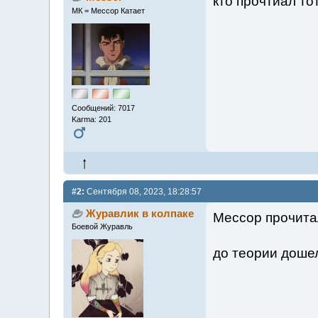
кто прочтиал то
МК = Мессор Катает
Сообщений: 7017
Karma: 201
#2:
Сентября 08, 2023, 18:28:57
Журавлик в колпаке
Мессор прочитал
Боевой Журавль
до теории дош