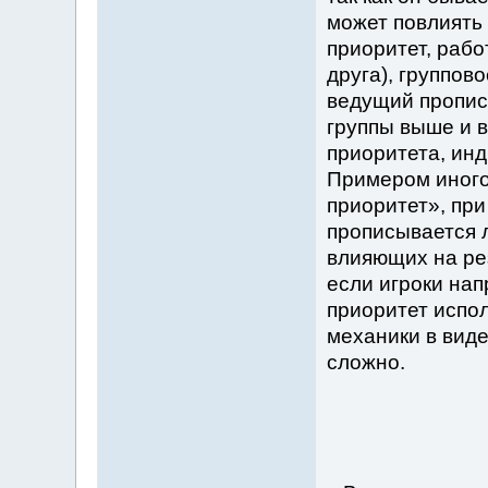
может повлиять 
приоритет, раб
друга), группов
ведущий прописы
группы выше и в
приоритета, инд
Примером иного
приоритет», пр
прописывается л
влияющих на рез
если игроки нап
приоритет испол
механики в виде
сложно.