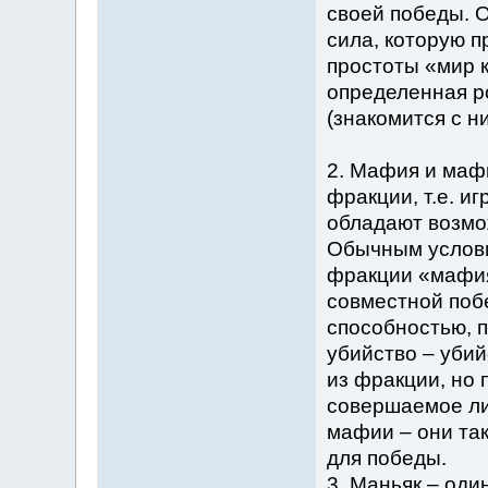
своей победы. 
сила, которую 
простоты «мир 
определенная р
(знакомится с н
2. Мафия и маф
фракции, т.е. и
обладают возмо
Обычным услови
фракции «мафия
совместной поб
способностью, 
убийство – убий
из фракции, но 
совершаемое ли
мафии – они так
для победы.
3. Маньяк – оди