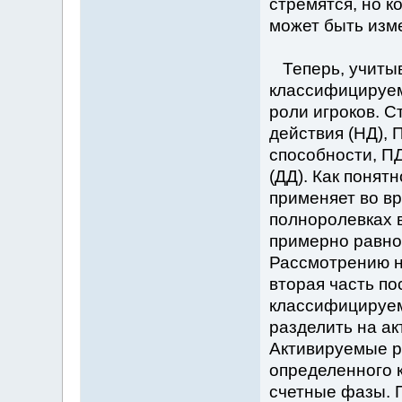
стремятся, но к
может быть изме
Теперь, учитыв
классифицируем
роли игроков. С
действия (НД), 
способности, ПД
(ДД). Как понят
применяет во в
полноролевках в
примерно равно
Рассмотрению н
вторая часть по
классифицируем
разделить на а
Активируемые р
определенного 
счетные фазы. 