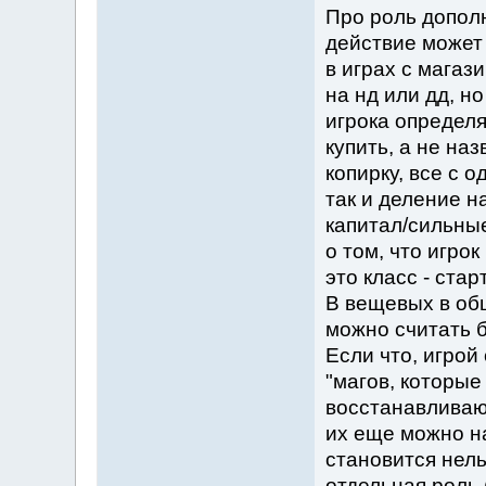
Про роль дополн
действие может 
в играх с магаз
на нд или дд, н
игрока определя
купить, а не на
копирку, все с
так и деление н
капитал/сильные
о том, что игро
это класс - ста
В вещевых в общ
можно считать 
Если что, игрой
"магов, которые
восстанавливают
их еще можно на
становится нель
отдельная роль 