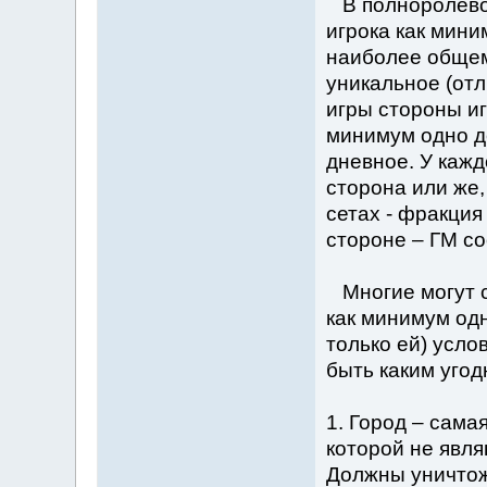
В полноролевом
игрока как мини
наиболее общем
уникальное (отл
игры стороны иг
минимум одно де
дневное. У каж
сторона или же,
сетах - фракция
стороне – ГМ со
Многие могут с
как минимум од
только ей) усло
быть каким уго
1. Город – сама
которой не явля
Должны уничтож