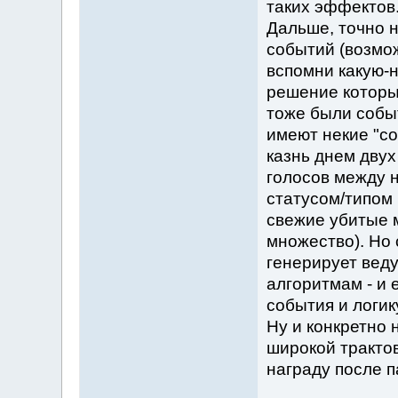
таких эффектов
Дальше, точно 
событий (возмож
вспомни какую-н
решение которы
тоже были событ
имеют некие "с
казнь днем двух
голосов между 
статусом/типом 
свежие убитые м
множество). Но 
генерирует веду
алгоритмам - и 
события и логик
Ну и конкретно 
широкой трактов
награду после п