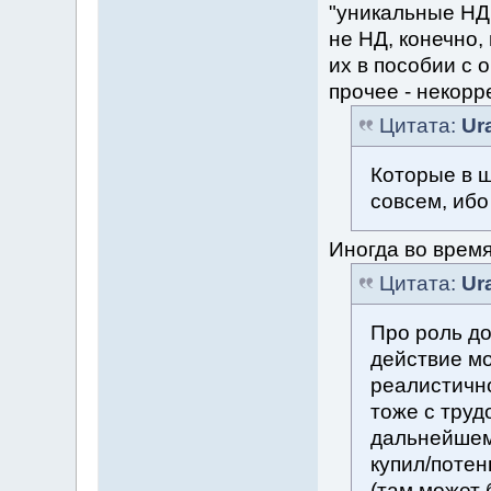
"уникальные НД
не НД, конечно,
их в пособии с 
прочее - некорр
Цитата:
Ur
Которые в ш
совсем, ибо
Иногда во время
Цитата:
Ur
Про роль до
действие мо
реалистично
тоже с трудо
дальнейшем 
купил/потен
(там может 