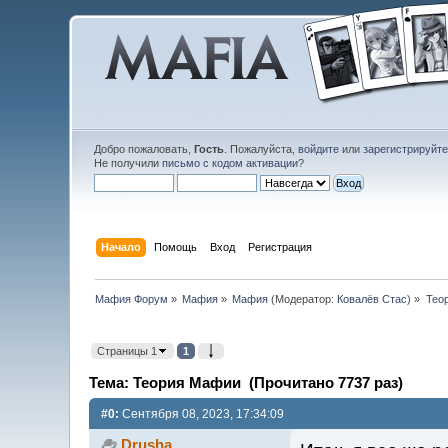
Добро пожаловать,
Гость
. Пожалуйста,
войдите
или
зарегистрируйт
Не получили
письмо с кодом активации
?
Начало
Помощь
Вход
Регистрация
Мафия Форум
»
Мафия
»
Мафия
(Модератор:
Ковалёв Стас
) »
Тео
Страницы 1
1
Тема: Теория Мафии (Прочитано 7737 раз)
#0:
Сентября 08, 2023, 17:34:09
Drusha