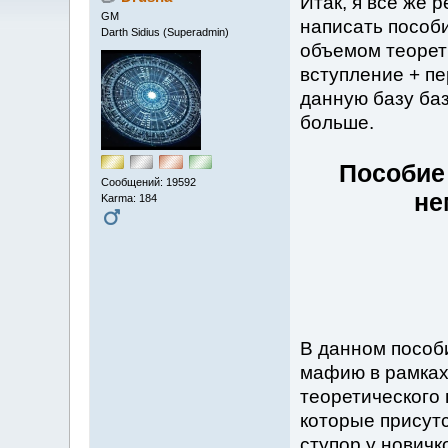
Итак, я все же 
GM
написать пособ
Darth Sidius (Superadmin)
объемом теорет
вступление + п
данную базу баз
больше.
Пособие 
Сообщений: 19592
не
Karma: 184
В данном пособ
мафию в рамках
теоретического 
которые присут
ступор у новичк