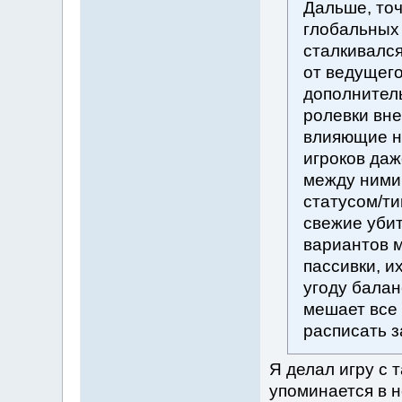
Дальше, то
глобальных 
сталкивался
от ведущего
дополнитель
ролевки вне
влияющие на
игроков даж
между ними
статусом/ти
свежие убит
вариантов м
пассивки, и
угоду балан
мешает все
расписать з
Я делал игру с 
упоминается в н