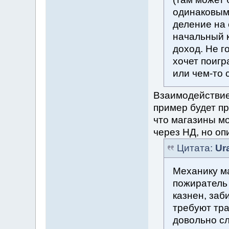
одинаковым
деление на 
начальный к
доход. Не г
хочет поигр
или чем-то 
Взаимодействие
пример будет пр
что магазины мо
через НД, но оп
Цитата:
Ur
Механику ма
пожиратель 
казнен, заб
требуют тра
довольно сл