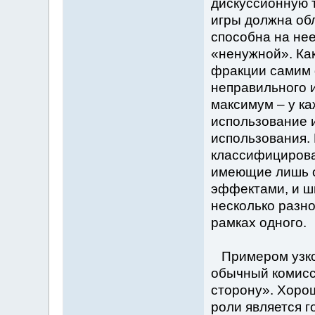
дискуссионную т
игры должна об
способна на нее
«ненужной». Ка
фракции самим 
неправильного и
максимум – у ка
использование и
использования.
классифицирова
имеющие лишь о
эффектами, и ш
несколько разно
рамках одного.
Примером узко
обычный комисс
сторону». Хоро
роли является г