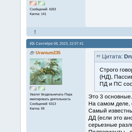
Сообщений: 4263
Karma: 141
#3:
Сентября 08, 2023, 22:07:41
Uranium235
Цитата:
Dr
Строго гово
(НД), Пасси
ПД и ПС соо
Хватит бездельничать-Пора
Это 3 основные
имитировать деятельность
На самом деле,
Сообщений: 6313
Karma: 69
Самый известный
ДД (если это ан
серьезные разл
Подварианты - 