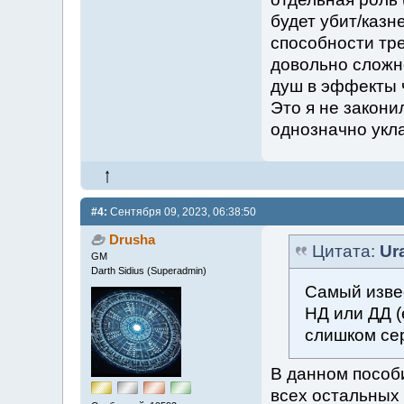
будет убит/казн
способности тре
довольно сложно
душ в эффекты 
Это я не закони
однозначно укла
#4:
Сентября 09, 2023, 06:38:50
Drusha
Цитата:
Ur
GM
Darth Sidius (Superadmin)
Самый извес
НД или ДД (
слишком се
В данном пособи
всех остальных 