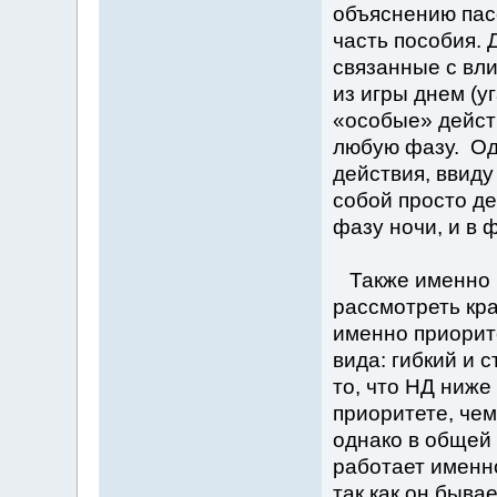
объяснению пас
часть пособия.
связанные с вли
из игры днем (у
«особые» действ
любую фазу. Од
действия, ввиду
собой просто де
фазу ночи, и в 
Также именно в 
рассмотреть кр
именно приорите
вида: гибкий и 
то, что НД ниже
приоритете, чем
однако в общей 
работает именно
так как он быва