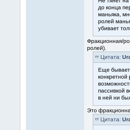
Не тянет на
до конца пе
маньяка, мн
ролей манья
убивает тол
Фракционная/ро
ролей).
Цитата:
Ur
Еще бывает
конкретной 
возможност
пассивкой в
в ней ни был
Это фракционна
Цитата:
Ur