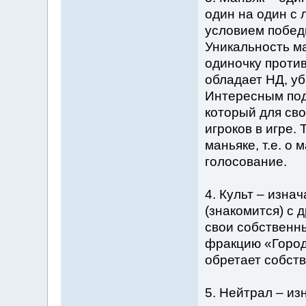
один на один с 
условием победы
Уникальность ма
одиночку проти
обладает НД, у
Интересным под
который для св
игроков в игре.
маньяке, т.е. о
голосование.
4. Культ – изна
(знакомится) с 
свои собственн
фракцию «Город
обретает собст
5. Нейтрал – из