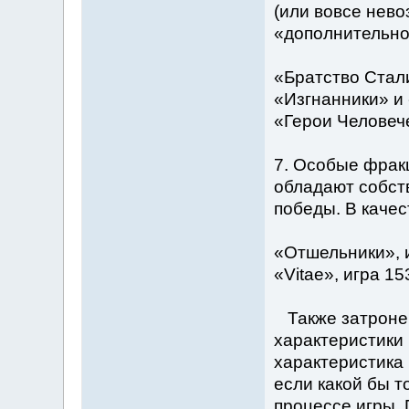
(или вовсе нев
«дополнительно
«Братство Стали
«Изгнанники» и 
«Герои Человече
7. Особые фракц
обладают собст
победы. В каче
«Отшельники», и
«Vitae», игра 1
Также затронем
характеристики 
характеристика 
если какой бы т
процессе игры.