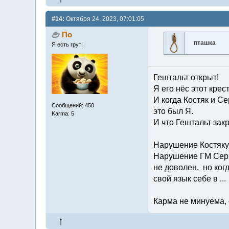
#14:
Октября 24, 2023, 07:01:05
По
пташка
Я есть грут!
Гештальт открыт!
Я его нёс этот крес
И когда Костяк и Се
Сообщений: 450
это был Я.
Karma: 5
И что Гештальт закр
Нарушение Костяку 
Нарушение ГМ Серп 
не доволен, но когд
свой язык себе в ...
Карма не минуема, 