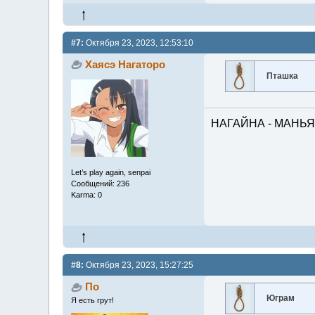
#7:
Октября 23, 2023, 12:53:10
Хаясэ Нагаторо
Пташка
НАГАЙНА - МАНЬЯ
Let’s play again, senpai
Сообщений: 236
Karma: 0
#8:
Октября 23, 2023, 15:27:25
По
Юграм
Я есть грут!