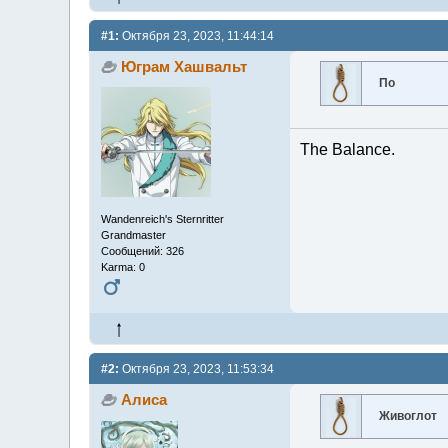
#1:
Октября 23, 2023, 11:44:14
Юграм Хашвальт
По
The Balance.
Wandenreich's Sternritter
Grandmaster
Сообщений: 326
Karma: 0
#2:
Октября 23, 2023, 11:53:34
Алиса
Живоглот