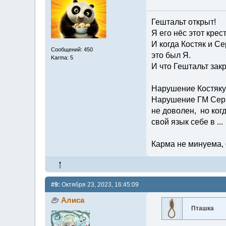
Гештальт открыт!
Я его нёс этот крес
И когда Костяк и Се
Сообщений: 450
это был Я.
Karma: 5
И что Гештальт закр
Нарушение Костяку 
Нарушение ГМ Серп 
не доволен, но когд
свой язык себе в ...
Карма не минуема, 
#9:
Октября 23, 2023, 16:45:09
Алиса
Пташка