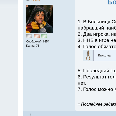
Бо
1. В Больницу С
набравший наиб
2. Два игрока, 
3. ННВ в игре не
Сообщений: 6954
4. Голос обязат
Karma: 75
Канцлер
5. Последний го
6. Результат го
нет.
7. Голос можно 
«
Последнее редакт