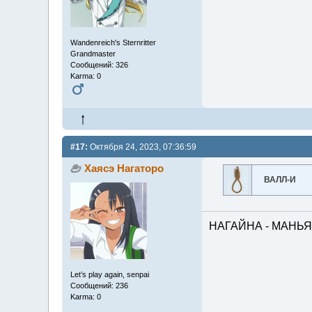
Wandenreich's Sternritter
Grandmaster
Сообщений: 326
Karma: 0
#17:
Октября 24, 2023, 07:36:59
Хаясэ Нагаторо
ВАЛЛ-И
НАГАЙНА - МАНЬЯ
Let’s play again, senpai
Сообщений: 236
Karma: 0