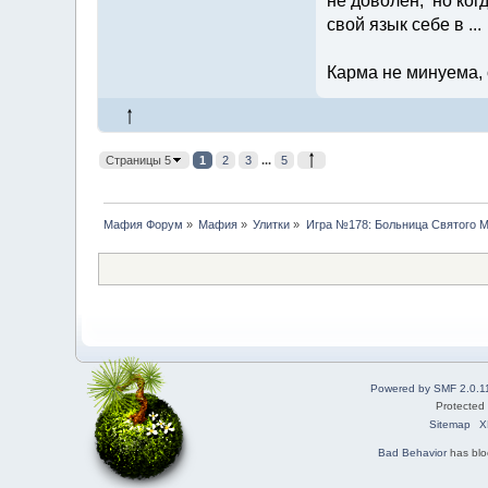
не доволен, но когд
свой язык себе в ...
Карма не минуема, 
Страницы 5
1
2
3
...
5
Мафия Форум
»
Мафия
»
Улитки
»
Игра №178: Больница Святого М
Powered by SMF 2.0.1
Protected
Sitemap
X
Bad Behavior
has bl