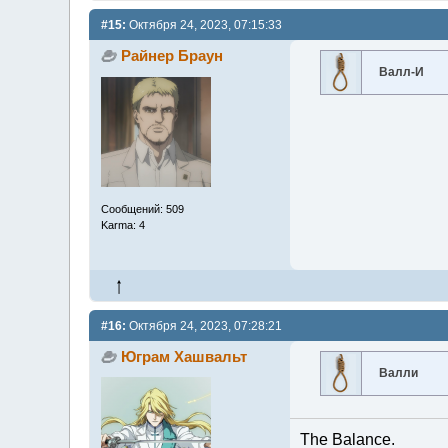
#15:
Октября 24, 2023, 07:15:33
Райнер Браун
Валл-И
Сообщений: 509
Karma: 4
#16:
Октября 24, 2023, 07:28:21
Юграм Хашвальт
Валли
The Balance.