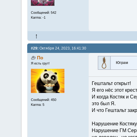
Сообщений: 542
Karma: -1
#29:
Октября 24, 2023, 16:41:30
По
Юграм
Я есть грут!
Гештальт открыт!
Я его нёс этот крес
И когда Костяк и Се
Сообщений: 450
это был Я.
Karma: 5
И что Гештальт закр
Нарушение Костяку 
Нарушение ГМ Серп 