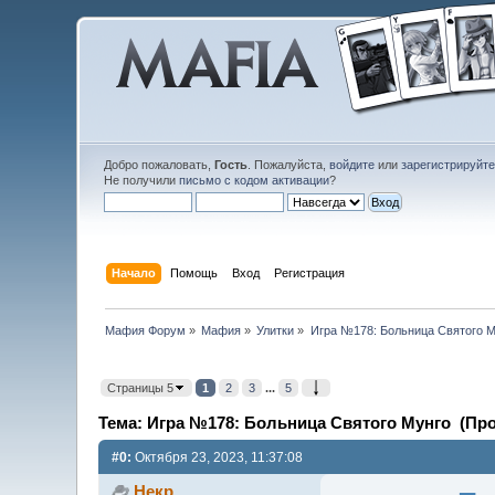
Добро пожаловать,
Гость
. Пожалуйста,
войдите
или
зарегистрируйт
Не получили
письмо с кодом активации
?
Начало
Помощь
Вход
Регистрация
Мафия Форум
»
Мафия
»
Улитки
»
Игра №178: Больница Святого М
Страницы 5
1
2
3
...
5
Тема: Игра №178: Больница Святого Мунго (Про
#0:
Октября 23, 2023, 11:37:08
Некр