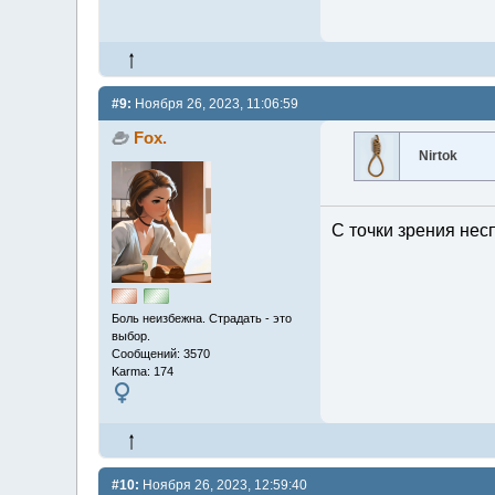
#9:
Ноября 26, 2023, 11:06:59
Fox.
Nirtok
С точки зрения несп
Боль неизбежна. Страдать - это
выбор.
Сообщений: 3570
Karma: 174
#10:
Ноября 26, 2023, 12:59:40