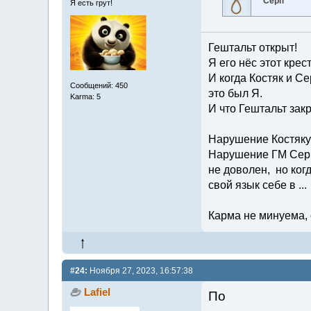
Серп
Я есть грут!
Гештальт открыт!
Я его нёс этот крес
И когда Костяк и Се
Сообщений: 450
это был Я.
Karma: 5
И что Гештальт закр
Нарушение Костяку 
Нарушение ГМ Серп 
не доволен, но когд
свой язык себе в ...
Карма не минуема, 
#24:
Ноября 27, 2023, 16:57:38
Lafiel
По