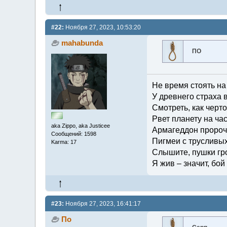
#22:
Ноября 27, 2023, 10:53:20
mahabunda
ПО
Не время стоять на
У древнего страха в
Смотреть, как черт
Рвет планету на час
aka Zippo, aka Justicee
Армагеддон пророч
Сообщений: 1598
Пигмеи с трусливых
Karma: 17
Слышите, пушки гр
Я жив – значит, бой
#23:
Ноября 27, 2023, 16:41:17
По