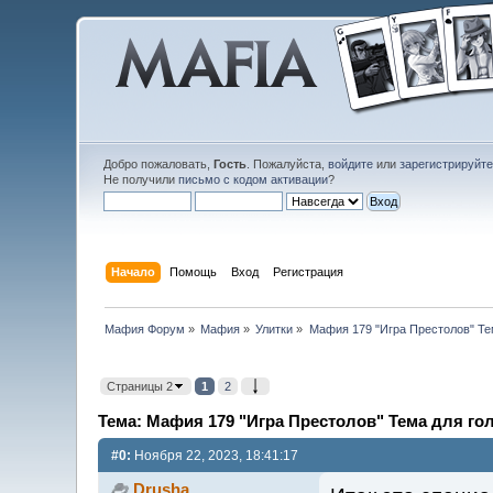
Добро пожаловать,
Гость
. Пожалуйста,
войдите
или
зарегистрируйт
Не получили
письмо с кодом активации
?
Начало
Помощь
Вход
Регистрация
Мафия Форум
»
Мафия
»
Улитки
»
Мафия 179 "Игра Престолов" Тем
Страницы 2
1
2
Тема: Мафия 179 "Игра Престолов" Тема для гол
#0:
Ноября 22, 2023, 18:41:17
Drusha