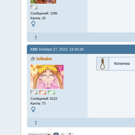
Сообщений: 1296
Karma: 25
#29:
Ноября 27, 2023, 18:40:36
lolbabe
Колючка
Сообщений: 8122
Karma: 73