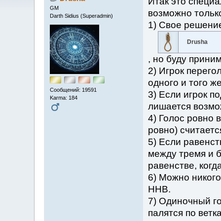
Итак это специа
GM
возможно только
Darth Sidius (Superadmin)
1) Свое решение
Drusha
, но буду приним
2) Игрок перего
одного и того ж
Сообщений: 19591
3) Если игрок п
Karma: 184
лишается возмо
4) Голос ровно 
ровно) считаетс
5) Если равенст
между тремя и б
равенстве, когда
6) Можно никого
ННВ.
7) Одиночный г
палятся по ветка