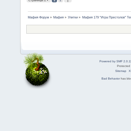
Страницы 2
1
2
Мафия Форум
»
Мафия
»
Улитки
»
Мафия 179 "Игра Престолов" Тем
Powered by SMF 2.0.1
Protected
Sitemap
X
Bad Behavior
has bl