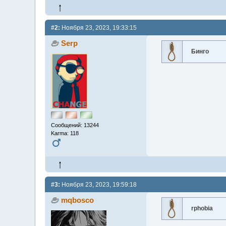
#2:
Ноября 23, 2023, 19:33:15
Serp
Бинго
Сообщений: 13244
Karma: 118
#3:
Ноября 23, 2023, 19:59:18
mqbosco
rphobia