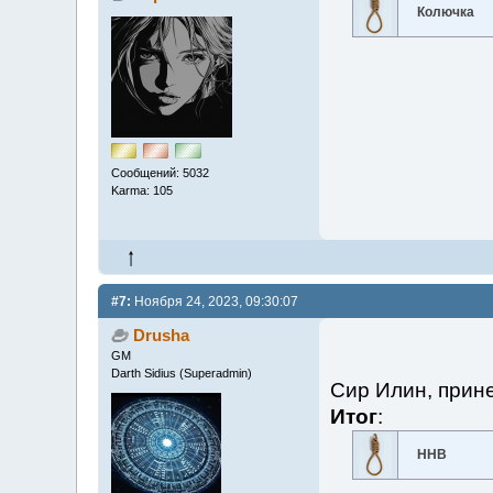
Колючка
Сообщений: 5032
Karma: 105
#7:
Ноября 24, 2023, 09:30:07
Drusha
GM
Darth Sidius (Superadmin)
Сир Илин, прине
Итог
:
ННВ